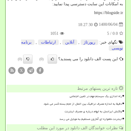
به امکانات این سایت دسترسی پیدا نمایید:
https://blogside.ir
1400/06/04
18:27:30
1051
/ 5
0.0
تگهای خبر:
رپورتاژ
,
آنلاین
,
ارتباطات
,
برنامه
نویسی
این پست الف دانلود را می پسندید؟
(0)
(0)
X
تازه ترین پستهای مرتبط
راه اندازی یک سیستم مهم در تامین اجتماعی
دقیقا به اندازه مصرف ترافیک بین الملل از حجم بسته کسر می شود
واکنش ایرانسل به ابهام درباره ی مصرف اینترنت
اینترنت ماهواره ای آمازون مستقیم به موبایل می رسد
نظرات خوانندگان الف دانلود در مورد این مطلب