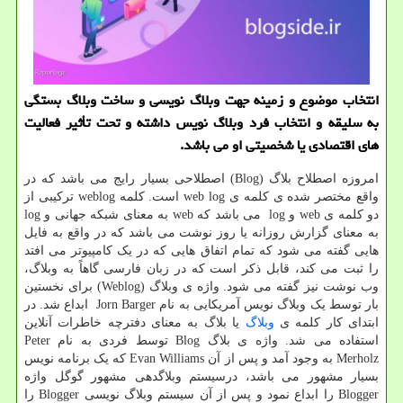
انتخاب موضوع و زمینه جهت وبلاگ نویسی و ساخت وبلاگ بستگی
به سلیقه و انتخاب فرد وبلاگ نویس داشته و تحت تأثیر فعالیت
های اقتصادی یا شخصیتی او می باشد.
امروزه اصطلاح بلاگ (
Blog
) اصطلاحی بسیار رایج می باشد که در
واقع مختصر شده‌ ی کلمه ی
web log
است. کلمه
weblog
ترکیبی از
دو کلمه ی
web
و
log
می باشد که
web
به معنای شبکه جهانی و
log
به معنای گزارش روزانه یا روز نوشت می باشد که در واقع به فایل
هایی گفته می شود که تمام اتفاق هایی که در یک کامپیوتر می افتد
را ثبت می کند، قابل ذکر است که در زبان فارسی گاهاً به وبلاگ،
وب نوشت نیز گفته می شود. واژه ی وبلاگ (
Weblog
) برای نخستین
بار توسط یک وبلاگ نویس آمریکایی به نام
Jorn Barger
ابداع شد. در
ابتدای کار کلمه ی
وبلاگ
یا بلاگ به معنای دفترچه خاطرات آنلاین
استفاده می شد. واژه ی بلاگ
Blog
توسط فردی به نام
Peter
Merholz
به وجود آمد و پس از آن
Evan Williams
که یک برنامه نویس
بسیار مشهور می باشد، درسیستم وبلاگدهی مشهور گوگل واژه
Blogger
را ابداع نمود و پس از آن سیستم وبلاگ نویسی
Blogger
را