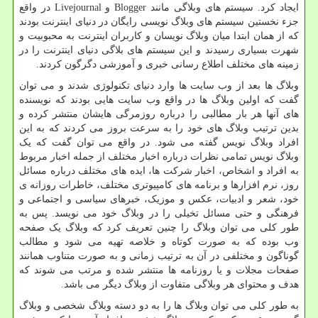
ایجاد کرد. سیستم های وبلاگی مانند
Blogger
و
Livejournal
در واقع
جزء نخستین سیستم های وبلاگ نویسی رایگان در دنیای اینترنت بودند
که از همان ابتدا میان وبلاگ نویسان و کاربران اینترنت به محبوبیت و
شهرت بسیاری رسیدند و این سیستم های بلاگی دنیای اینترنت را در
زمینه های مختلف اطلاع رسانی خبری و آموزشی دگرگون کردند.
وبلاگ ها بعد از وب سایت ها وارد دنیای تکنولوژی شدند و می توان
گفت که اولین وبلاگ ها در واقع وب سایت هایی بودند که نویسنده
های آنها هر بار مطالبی را درباره روزمرگی هایشان منتشر کرده و
بدین ترتیب وبلاگ های خود را به سرعت بروز می کردند که به این
افراد وبلاگ نویس گفته می شود. در واقع می توان گفت که یک
وبلاگ نویس تمامی نظرات درباره اخبار مختلف از جمله اخبار مربوط
به افراد و اشخاص، اخبار شرکت ها، ایده های مختلف درباره مسائل
روز، نرم افزارها و برنامه های کامپیوتری مختلف، خاطرات روزانه ی
خود، شعر و ادبیات، عکس و موزیک، خبرهای سیاسی و اجتماعی و
فرهنگی و حتی مسائل تخیلی را در وبلاگ خود می نویسد. پس به
طور کلی می توان وبلاگ را چنین تعریف کرد که وبلاگ یک صفحه
وب بوده که به صورت کوتاه و خلاصه تهیه می شود و مطالب
گوناگون و مختلفی در آن به ترتیب زمانی و به صورت متناوب همانند
صفحات مجلات و یا روزنامه ها منتشر شده و مرتب می شوند که
هدف و محتوای هر وبلاگی متفاوت از وبلاگ دیگر می باشد.
به طور کلی می توان وبلاگ ها را به دو دسته وبلاگ شخصی و وبلاگ