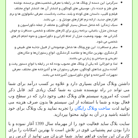
سرگرمی:
این دسته از وبلاگ ها در رابطه با معرفی شخصیت‌های برجسته، نوشته
های طنز و خنده دار، موسیقی های گوناگون و انتشار آن ها، انتشار انواع مختلف
فیلم و کلیپ، داستان ‌های کوتاه و بلند، ساخت پادکست، معرفی تکنولوژی ها و نرم
افزارهای جدید، ارائه نرم افزارهای موبایل و ... می باشد.
سبک زندگی:
که شامل مسائل بسیار گوناگون و مختلف از جمله دکوراسیون و
چیدمان منزل، باغبانی، برنامه ریزی برای کارهای مختلف و شخصی، مسافرت و خوش
گذرانی ها، بهبود وضعیت منزل از لحاظ کارایی و دکوراسیون و نحوه انجام کارهای
شخصی می شود.
سفر و مسافرت:
این نوع وبلاگ ها شامل موضوعاتی از قبیل جاذبه های طبیعی و
گردشگری، بهترین مکان‌ها و مقاصد گردشگری، انواع رستوران‌ها و مکان‌های
تفریحی و سیاحتی و زیارتی می باشند.
غذا و خوراکی:
که یکی از وبلاگ های محبوب بوده که در رابطه با انواع دستور پخت و
آماده سازی غذاهای گوناگون، معرفی رستوران ها و آشپزخانه های مختلف، معرفی
تجهیزات آشپزخانه و انواع دکوراسیون آشپزخانه می باشد.
داشتن وبلاگ مزایای بسیاری دارد و علاوه بر کسب درآمد برای شما
می تواند در راه نویسنده شدن به شما کمک زیادی کند. قابل ذکر
است که امروزه سیستم های وبلاگ دهی وجود دارد که در سطح وب
فعال بوده و شما با استفاده از این سیستم ها بدون صرف هزینه می
توانید لذت
ساخت وبلاگ رایگان
را تجربه نمایید و یک وبلاگ برای خود
داشته باشید و در آن به تولید محتوا بپردازید.
سایت بلاگ ساید فعالیت خود را از مهرماه سال 1399 آغاز نموده و با
دارا بودن تیم پشتیبانی قوی در تلاش است تا بهترین امکانات را برای
کاربران این سایت فراهم نماید. شما عزیزان می توانید از آدرس زیر