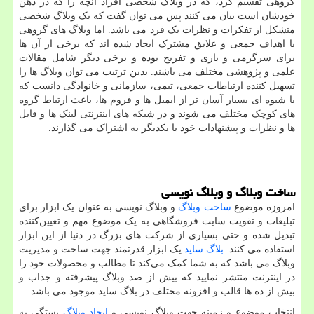
گروهی تقسیم کرد، که در وبلاگ شخصی افراد آنچه را که در ذهن
خودشان است بیان می کنند پس می توان گفت که یک وبلاگ شخصی
متشکل از تفکرات و نظرات یک فرد می باشد. اما وبلاگ های گروهی
با اهداف جمعی و علایق مشترک ایجاد شده اند که برخی از آن ها
برای سرگرمی و بازی و تفریح بوده و برخی دیگر شامل مقالات
علمی و پژوهشی مختلف می باشند. بدین ترتیب می توان وبلاگ ها را
تسهیل کننده ارتباطات جمعی، تیمی، سازمانی و خانوادگی دانست که
با شیوه ای بسیار آسان تر از ایمیل ها و فروم ها، باعث ارتباط گروه
های کوچک مختلف می شوند و در شبکه های اینترنتی لینک ها و فایل
ها و نظرات و پیشنهادات خود با یکدیگر به اشتراک می گذارند.
ساخت وبلاگ و وبلاگ نویسی
امروزه موضوع
ساخت وبلاگ
و وبلاگ نویسی به عنوان یک ابزار برای
تبلیغات و تقویت سایت فروشگاهی به یک موضوع مهم و تعیین‌کننده
تبدیل شده و حتی بسیاری از شرکت های بزرگ در دنیا از این ابزار
استفاده می کنند.
بلاگ ساید
یک ابزار قدرتمند جهت ساخت و مدیریت
وبلاگ می باشد که به شما کمک می‌کند تا مطالب و محصولات خود را
در اینترنت منتشر نمایید که بیش از صد وبلاگ پیشرفته و جذاب و
بیش از ده ها قالب و افزونه مختلف در بلاگ ساید موجود می باشد.
انتخاب موضوع و زمینه جهت وبلاگ نویسی و
ایجاد وبلاگ
بستگی به