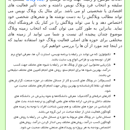
سلیقه و انتخاب فرد وبلاگ نویس داشته و تحت تأثیر فعالیت های
اقتصادی یا شخصیتی او می باشد. برای مثال یک وبلاگ نویس می
تواند مطالب وبلاگش را به دست نوشته ها و شعرهای شخصی خود
اختصاص دهد و یا می تواند وبلاگش را در کنار یک فروشگاه ایجاد
نماید. بنابراین به طور کلی می توان گفت که انتخاب زمینه وبلاگ
موضوع چندان پیچیده ای نیست و شما می توانید از زمینه های
مختلفی برای حوزه های اصلی فعالیت وبلاگ خود استفاده نمایید که
در اینجا چند مورد از آن ها را بررسی خواهیم کرد.
تکنولوژی:
که می تواند در رابطه با برنامه نویسی، استارت آپ ها، معرفی انواع نرم
افزار، توسعه وب و طراحی انواع وب سایت باشد.
بازاریابی محتوایی:
این نوع از وبلاگ ها در رابطه با شیوه های مختلف جهت کسب
درآمد، بهترین شیوه ها برای انجام سئو، روش های انجام کمپین های مختلف تبلیغاتی
می باشند.
کسب‌وکار:
در وبلاگ های کسب و کار از مسائل مختلف در حوزه صنعت، گزارش‌های
لحظه ای، نقاط کارشناسانه و بهترین روش جهت انجام کارهای مختلف صحبت می
شود.
کارهای حرفه‌ای و آکادمیک:
معرفی دانشگاه‌ها و نحوه پذیرش در دانشگاه های
مختلف داخلی و خارجی، ارائه مقاله های علمی گوناگون و ترجمه شده، بحث های
کارشناسی در حوزه های مختلف، و هم چنین شناخت افراد با توجه به زمینه های
گوناگون فعالیت شان از جمله مباحث در این گروه می باشد.
مسائل مالی:
در وبلاگ های مربوط به حوزه ی مسائل مالی، در رابطه با روش های
گوناگون کسب درآمد، روش‌های مختلف پس انداز کردن درآمد، روش‌های
اختصاص بودجه به هر پروژه و رویدادهای صنعتی مختلف صحبت می شود.