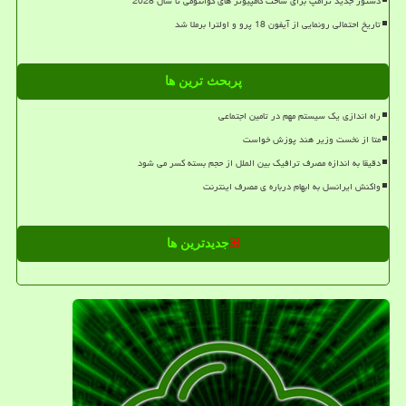
دستور جدید ترامپ برای ساخت کامپیوتر های کوانتومی تا سال 2028
تاریخ احتمالی رونمایی از آیفون 18 پرو و اولترا برملا شد
پربحث ترین ها
راه اندازی یک سیستم مهم در تامین اجتماعی
متا از نخست وزیر هند پوزش خواست
دقیقا به اندازه مصرف ترافیک بین الملل از حجم بسته کسر می شود
واکنش ایرانسل به ابهام درباره ی مصرف اینترنت
جدیدترین ها