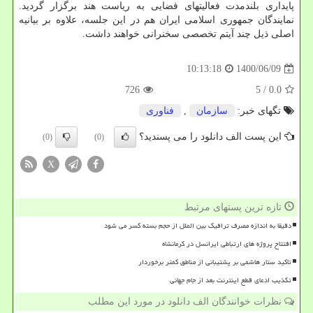
پایداری بلندمدت فعالیتهای فضایی به ریاست هند برگزار گردید.
نمایندگان جمهوری اسلامی ایران هم در این جلسه، علاوه بر بیانیه
اصلی ذیل چند آیتم تخصصی سخنرانی خواهند داشت.
1400/06/09
10:13:18
726
/ 5
0.0
تگهای خبر:
سازمان
,
فناوری
این پست الف دانلود را می پسندید؟
(0)
(0)
X
تازه ترین پستهای مرتبط
دقیقا به اندازه مصرف ترافیک بین الملل از حجم بسته کسر می شود
افتتاح پروژه های ارتباطی ایرانسل در کرمانشاه
تاکید ستار هاشمی بر پشتیبانی از مناطق کمتر برخوردار
تکذیب ادعای قطع اینترنت بعد از جام جهانی
نظرات خوانندگان الف دانلود در مورد این مطلب