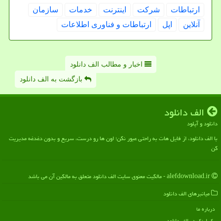
ارتباطات
شركت
اینترنت
خدمات
سازمان
آنلاین
اپل
ارتباطات و فناوری اطلاعات
اخبار و مطالب الف دانلود
بازگشت به الف دانلود
الف دانلود
دانلود و آپلود
با الف دانلود، از فایل هات به راحتی عبور نکن؛ اون ها رو درست، سریع و بدون دغدغه مدیریت
کن
alefdownload.ir - مالکیت معنوی سایت الف دانلود متعلق به مالکین آن می باشد
میانبرهای الف دانلود
درباره ما
بک لینک در الف دانلود