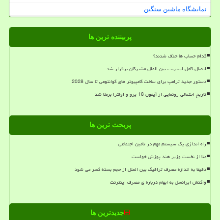
نمایشگاه ماشین سنگین
پربیننده ترین ها
کدام حساب ها حذف شدند؟
اتصال کامل اینترنت بین الملل مشترکان برقرار شد
دستور جدید ترامپ برای ساخت کامپیوتر های کوانتومی تا سال 2028
تاریخ احتمالی رونمایی از آیفون 18 پرو و اولترا برملا شد
پربحث ترین ها
راه اندازی یک سیستم مهم در تامین اجتماعی
متا از نخست وزیر هند پوزش خواست
دقیقا به اندازه مصرف ترافیک بین الملل از حجم بسته کسر می شود
واکنش ایرانسل به ابهام درباره ی مصرف اینترنت
جدیدترین ها