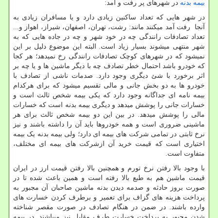
بیمه بدنه
در شهرهای پر رفت و آمد:
در شهر هایی که تعداد ساکنین زیادی دارد و یا مسافران زیادی به
آنجا رفت آمد میکنند مانند: رشت، تهران، اصفهان، شیراز، اهواز و...
تعداد تصادفات رانندگی چه در خود شهر و چه در جاده هایی که به
شهر منتهی میشوند بسیار زیاد است. البته این موضوع دلیل بر این
نمیشود که در شهرهای کوچک تصادفات رانندگی رخ نمیدهد؛ هر کجا
که خودرو باشد احتمال خطر تصادف چه با دیگر ماشین ها و یا چه بر
اثر برخورد با شئ دیگری وجود دارد. صدمات ناشی از تصادف با
خودرو ها به دو بخش جانی و مالی تقسیم میشود که برای هرکدام
بیمه نامه ای جداگانه وجود دارد که یکی بیمه شخص ثالث است و
خسارات جانی را پوشش میدهد و دیگری بیمه بدنه است که خسارات
مالی را پوشش میدهد. در بین این دو بیمه شخص ثالث برای هر
ماشینی ضروری است و همه خودروها باید آن را داشته باشند و نیز
نرخ ثابتی در تمامی شرکت های بیمه ای دارد؛ ولی بیمه بدنه یک بیمه
اختیاری است که قیمت خرید آن ازشرکت های بیمه ای مختلف،
متفاوت است.
با وجود بالا رفتن نرخ تورم و همچنین بالا رفتن قیمت ارز در ایران
قیمت ماشین هم به طبع بالا رفته است و همین باعث شده تا در
صورت بروز حادثه و صدمه دیدن بدنه ماشین صاحبان آن مجبور به
پرداخت هزینه های گزاف برای تعمیر و برطرف کردن خسارت های
وارده باشند. در ضمن در هنگام تصادف در صورت مقصر شناخته
شدن مجبور به پرداخت خسارت طرف مقابل نیز میباشند. در بیمه