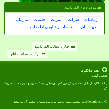
موضوع های الف دانلود
ارتباطات
شركت
اینترنت
خدمات
سازمان
آنلاین
اپل
ارتباطات و فناوری اطلاعات
اخبار و مطالب الف دانلود
بازگشت به الف دانلود
الف دانلود
دانلود و آپلود
با الف دانلود، از فایل هات به راحتی عبور نکن؛ اون ها رو درست، سریع و بدون دغدغه مدیریت
کن
alefdownload.ir - مالکیت معنوی سایت الف دانلود متعلق به مالکین آن می باشد