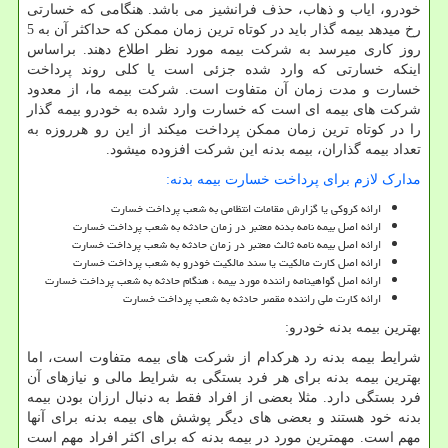
خودرو، ایاب و ذهاب، حذف فرانشیز می باشد. هنگامی که خسارتی
رخ میدهد بیمه گذار باید در کوتاه ترین زمان ممکن که حداکثر آن به 5
روز کاری میرسد به شرکت بیمه مورد نظر اطلاع دهند. براساس
اینکه خسارتی که وارد شده جزئی است یا کلی روند پرداخت
خسارت و مدت زمان آن متفاوت است. شرکت بیمه ما، از معدود
شرکت های بیمه ای است که خسارت وارد شده به خودرو بیمه گذار
را در کوتاه ترین زمان ممکن پرداخت میکند از این رو هرروزه به
تعداد بیمه گذاران، بیمه بدنه این شرکت افزوده میشود.
مدارک لازم برای پرداخت خسارت بیمه بدنه:
ارائه کروکی یا گزارش مقامات انتظامی به شعب پرداخت خسارت
ارائه اصل بیمه نامه بدنه معتبر در زمان حادثه به شعب پرداخت خسارت
ارائه اصل بیمه نامه ثالث معتبر در زمان حادثه به شعب پرداخت خسارت
ارائه اصل کارت مالکیت یا سند مالکیت خودرو به شعب پرداخت خسارت
ارائه اصل گواهینامه راننده مورد بیمه ، هنگام حادثه به شعب پرداخت خسارت
ارائه کارت ملی راننده مقصر حادثه به شعب پرداخت خسارت
بهترین بیمه بدنه خودرو:
شرایط بیمه بدنه رد هرکدام از شرکت های بیمه متفاوت است، اما
بهترین بیمه بدنه برای هر فرد بستگی به شرایط مالی و نیازهای آن
فرد بستگی دارد. مثلا بعضی از افراد فقط به دنبال ارزان بودن بیمه
بدنه خود هستند و بعضی های دیگر پوشش های بیمه بدنه برای آنها
مهم است. مهمترین مورد در بیمه بدنه که برای اکثر افراد مهم است