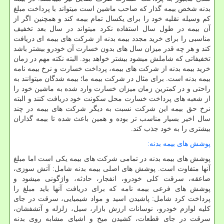
بدنه شخص بیمه گذار که صاحب ماشین است میتواند با پرداخت مبلغ
کم وسیله نقلیه خود را برای یکسال تمام بیمه کند و همچنین اگر از
آن بیمه در طول سال استفاده نکرد میتواند در سال بعد تخفیف
مناسبی را برای خرید مجدد بیمه بدنه از شرکت های بیمه ای دریافت
کند و هر چه قدر میزان سال های بدون خسارت آن خودرو بیشتر باشد
تخفیفاتی که شاملش میشود بیشتر خواهد بود. البته نکته مهم در زمان
خرید بیمه بدنه از شرکت های بیمه، پرداخت خسارت و نرخ بیمه نامه
بیمه بدنه است. برای مثال در شرکت بیمه ما؛ بیمه شدگان میتوانند به
راحتی و در کمترین زمان میزان خسارت وارد شده به ماشین خود را
از شعبه های پرداخت خسارت محل سکونت خود دریافت کنند و البته
نرخ حق بیمه این شرکت نسبت به دیگر شرکت های بیمه در چند
سال اخیر بسیار مناسب تر بوده و همین باعث شده تا بیمه گذاران
بیشتری را به خود جذب کند.
پوشش های بیمه بدنه:
پوشش های بیمه بدنه در تمامی شرکت های بیمه یکی است اما مبلغ
آنها متفاوت است. پوشش های اصلی بیمه بدنه شامل: آتش سوزی،
صاعقه، سرقت کلی خودرو، انفجار، حادثه، واژگونی میشود و
پوشش های فرعی بیمه نامه که برای دریافت آنها باید مبلغ را
پرداخت کرد شامل: پاشیدن اسید و مواد شیمیایی، سرقت در جای
کلیه لوازم خودرو، نوسانات ارزش بازار، سیل، زلزله و آتشفشان،
سرقت در جای قطعات، کشیدن میخ و اشیای مشابه روی بدنه