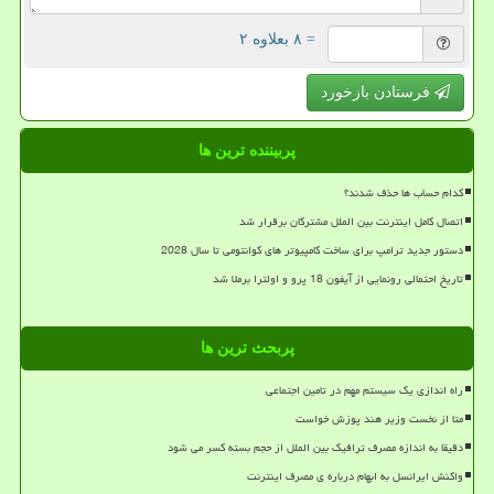
= ۸ بعلاوه ۲
فرستادن بازخورد
پربیننده ترین ها
کدام حساب ها حذف شدند؟
اتصال کامل اینترنت بین الملل مشترکان برقرار شد
دستور جدید ترامپ برای ساخت کامپیوتر های کوانتومی تا سال 2028
تاریخ احتمالی رونمایی از آیفون 18 پرو و اولترا برملا شد
پربحث ترین ها
راه اندازی یک سیستم مهم در تامین اجتماعی
متا از نخست وزیر هند پوزش خواست
دقیقا به اندازه مصرف ترافیک بین الملل از حجم بسته کسر می شود
واکنش ایرانسل به ابهام درباره ی مصرف اینترنت