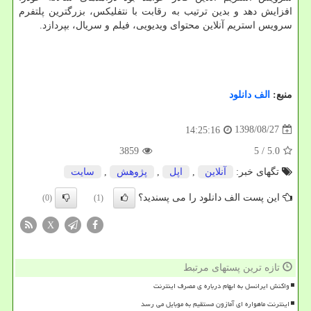
افزایش دهد و بدین ترتیب به رقابت با نتفلیكس، بزرگترین پلتفرم
سرویس استریم آنلاین محتوای ویدیویی، فیلم و سریال، بپردازد.
منبع:
الف دانلود
1398/08/27
14:25:16
3859
/ 5
5.0
تگهای خبر:
آنلاین
,
اپل
,
پژوهش
,
سایت
این پست الف دانلود را می پسندید؟
(0)
(1)
X
تازه ترین پستهای مرتبط
واکنش ایرانسل به ابهام درباره ی مصرف اینترنت
اینترنت ماهواره ای آمازون مستقیم به موبایل می رسد