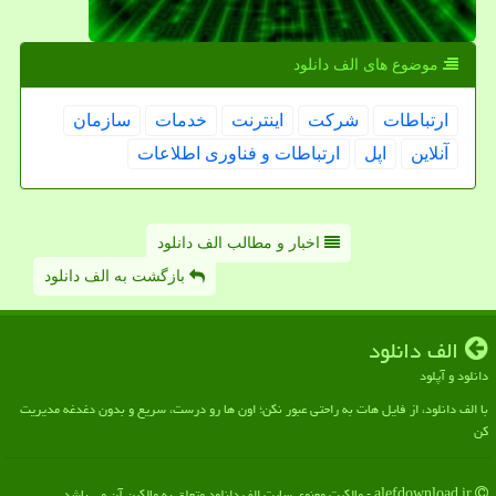
موضوع های الف دانلود
ارتباطات
شركت
اینترنت
خدمات
سازمان
آنلاین
اپل
ارتباطات و فناوری اطلاعات
اخبار و مطالب الف دانلود
بازگشت به الف دانلود
الف دانلود
دانلود و آپلود
با الف دانلود، از فایل هات به راحتی عبور نکن؛ اون ها رو درست، سریع و بدون دغدغه مدیریت
کن
alefdownload.ir - مالکیت معنوی سایت الف دانلود متعلق به مالکین آن می باشد