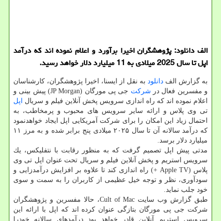
الف دانلود: پژوهشگران اخیرا برآورد و اعلام نموده اند كه درآمد
اپل تا سال 2025 میلادی به 11 میلیارد دلار خواهد رسید.
به گزارش الف
دانلود
به نقل از ایسنا، اخیرا پژوهشگران، كارشناسان
و مفسرین فعال در
شركت
جی پی مورگان (JP Morgan) پیش بینی و
اعلام نموده اند كه راه اندازی سرویس پخش آنلاین فیلم و سریال
اپل
تی وی پلاس و ارائه سایر سرویس های محبوب و پرمخاطب، به
احتمال زیاد این امكان را برای شركت آمریكایی اپل ایجاد خواهدنمود
كه درآمد سالانه آن تا سال ۲۰۲۵ میلادی پنج برابر شده و به مرز ۱۱
میلیارد دلار برسد.
مدتی پیش اپل تصمیم گرفت كه به منظور رقابت با نتفلیكس، یك
سرویس استریم و پخش آنلاین فیلم و سریال تحت عنوان اپل تی وی
پلاس (Apple TV +) راه اندازی كند تا علاوه بر افزایش درآمدزایی و
سودآوری، نظر و توجه خیل عظیمی از كاربران را به سمت و سوی
خود جلب نماید.
طبق گزارش وب سایت Cult of Mac، حالا مفسرین و پژوهشگران
شركت جی پی مورگان بتازگی عنوان كرده اند كه اپل با ارائه این
سرویس استریم آنلاین قادر خواهد بود درآمدهای سالانه خودرا