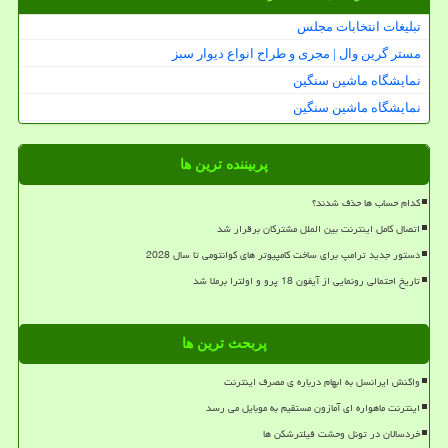
تبلیغات انتخابات مجلس
مستر گرین وال | مجری و طراح انواع دیوار سبز
نمایشگاه ماشین سنگین
نمایشگاه ماشین سنگین
پربیننده ترین ها
کدام حساب ها حذف شدند؟
اتصال کامل اینترنت بین الملل مشترکان برقرار شد
دستور جدید ترامپ برای ساخت کامپیوتر های کوانتومی تا سال 2028
تاریخ احتمالی رونمایی از آیفون 18 پرو و اولترا برملا شد
پربحث ترین ها
واکنش ایرانسل به ابهام درباره ی مصرف اینترنت
اینترنت ماهواره ای آمازون مستقیم به موبایل می رسد
خردسالان در تونل وحشت فیلترشکن ها