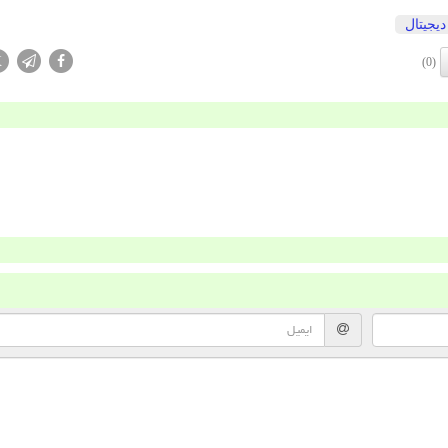
دیجیتال
X
(0)