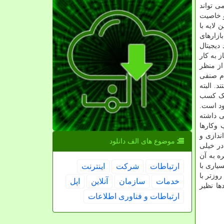
ی تواند
و خاصیت
لایه با
ازارهای
دیجیتال
 به کار
از منظر
ند سازمان نظام صنفی
. البته
 یک کسب
ود است.
ی داشته
 وکارها
ندازی و
موضوع های الف دانلود
در خیلی
یه و تبصره به آن
یاری با
ارتباطات
شركت
اینترنت
وزتر با
خدمات
سازمان
آنلاین
اپل
ها نظیر
ارتباطات و فناوری اطلاعات