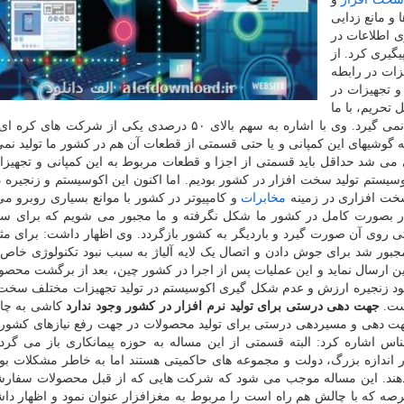
 و مانع زدایی
ی اطلاعات در
گیری کرد. از
ات در رابطه
 و تجهیزات در
تحریم، با ما
در ارتباط نیستند و انتقال تکنولوژی در این عرصه صورت نمی گیرد. وی با اشاره به سهم بالای ۵۰ درصدی یکی از ش
ه گوشیهای این کمپانی و یا حتی قسمتی از قطعات آن هم در کشور ما تولید نمی
می شد حداقل باید قسمتی از اجزا و قطعات مربوط به این کمپانی و تجهیزا
یستم تولید سخت افزار در کشور بودیم. اما اکنون این اکوسیستم و زنجیره 
 سخت افزاری در زمینه
مخابرات
و کامپیوتر در کشور با موانع بسیاری روبرو می
زار بصورت کامل در کشور ما شکل نگرفته و ما مجبور می شویم که برای 
ی روی آن صورت گیرد و باردیگر به کشور بازگردد. وی اظهار داشت: برای مث
ه مجبور شد برای جوش دادن و اتصال یک لایه آلیاژ به سبب نبود تکنولوژی خا
 ارسال نماید و این عملیات پس از اجرا در کشور چین، بعد از برگشت محصو
ب نبود زنجیره ارزش و عدم شکل گیری اکوسیستم در تولید تجهیزات مختلف سخت
ست.
جهت دهی درستی برای تولید نرم افزار در کشور وجود ندارد
کاشی به چا
جهت دهی و مسیردهی درستی برای تولید محصولات در جهت رفع نیازهای کشور
س اشاره کرد: البته قسمتی از این مساله به حوزه پیمانکاری باز می گردد
ندازه بزرگ، دولت و مجموعه های حاکمیتی هستند اما به خاطر مشکلات بو
دهند. این مساله موجب می شود که شرکت هایی که از قبل محصولات سفارش
صه که با چالش هم راه است را مربوط به مغزافزار عنوان نمود و اظهار داش