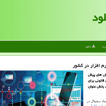
لود
رنت
دانلود
م افزار در کشور
لش های پیش
قانونی برای
معضلات این بخش عنوان
 دیجیتال در
سخت افزار
و