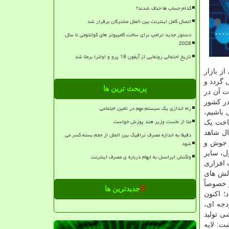
کدام حساب ها حذف شدند؟
اتصال کامل اینترنت بین الملل مشترکان برقرار شد
دستور جدید ترامپ برای ساخت کامپیوتر های کوانتومی تا سال
2028
تاریخ احتمالی رونمایی از آیفون 18 پرو و اولترا برملا شد
رکت های کره ای از بازار
 گردد و
پربحث ترین ها
ت آن در
در کشور
راه اندازی یک سیستم مهم در تامین اجتماعی
 باشیم،
متا از نخست وزیر هند پوزش خواست
ساخت یک
ال شاهد
دقیقا به اندازه مصرف ترافیک بین الملل از حجم بسته کسر می
شود
ص جوش و
ل، سایر
واکنش ایرانسل به ابهام درباره ی مصرف اینترنت
 افزاری
لش های
 خصوصاً
جدیدترین ها
؛ اکنون
دجه ای،
ی تولید
ت: لایه