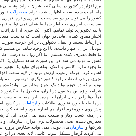
نرم افزار در کشور در سالی که با عنوان «تولید؛ پشتیبانی ها
ها» نامیده شده است، اظهار داشت: تولید
محصولات
فناور
کشور را می توان در دو بعد سخت افزاری و نرم افزاری پی
بعد سخت افزاری به خاطر شرایط فعلی نمی توانیم تجهیز
با لبه تکنولوژی تولید نماییم. اکنون یک سری از اختراعات
اختیار معدود کمپانی هایی در جهان است که به سبب مسائل 
موبایل ایران، اظهار داشت: با این وجود شاهد این هستیم ک
ما فقط مصرف کننده هستیم. اما اگر روال به درستی طی 
کشور ما تولید می شد. در این صورت شاهد تشکیل یک اکوس
ما وجود ندارد. کاشی با اعلان اینکه برای تولید یک تجهیز
اشاره کرد: چونکه زنجیره ارزش تولید در لایه سخت اف
تجهیز، برخی قطعات را به کشور دیگری بفرستیم تا عملیات
بوده ام که در حوزه تولید یک تجهیز مخابراتی، تولیدکنند
شرایط ویژه این محصول در ایران، محصول را به کشور چین
فرآیندها را در داخل ایران انجام دهد. این مساله به سب
در رابطه با حوزه فناوری اطلاعات و
ارتباطات
در کشور ا
پیش روی حوزه نرم افزار هم اشاره نمود و اضافه کرد: 
در زمینه کسب وکار و صنعت دیده نمی گردد. این کارشنا
سفارش دهنده اصلی محصولات نرم افزاری سازمانی و در ا
شرکتها و
سازمان
های دولتی نمی توانند سفارش پروژه ب
می کردند گرفتار مشکل شوند. کاشی لایه بعدی در این عر