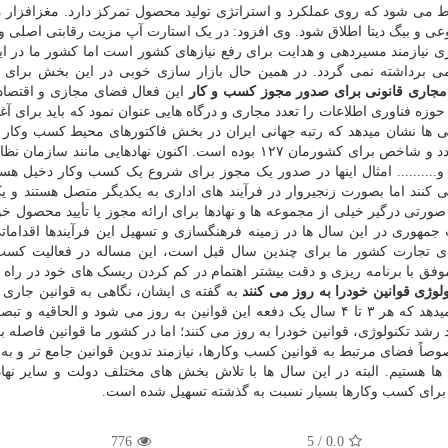
ط می شود که روی عملکرد و استراتژی تولید محصول تمرکز دارد. مغزافزار م
ی و بیگ دیتا اطلاق شود. وی افزود: در یک استارت آپ مزیت رقابتی اصلی 
ی نیازمند مسیردهی و هدایت برای رفع نیازهای کشور است اما کشور ما در این 
امی برداشته نمی گردد. در همین حال بازار سازی خوبی در این بخش برای ب
مجاری قانونی برای صدور مجوز کسب و کار
این فعال فضای مجازی و اقتصاد 
 فناوری اطلاعات را تعدد مجاری و درگاه هایی عنوان نمود که باید برای آغاز
ها نشان میدهد که رتبه جهانی ایران در بخش فاکتورهای محیط کسب وکار 
بانک جهانی بالای ۱۰۰ است. در گزارش سال ۲۰۲۰ این عدد و شاخص برای کشورمان ۱۲۷ بوده است. اکنون نهادهایی مان
و.......... امثال اینها در صدور یک مجوز برای شروع یک کسب وکار دخیل هستند
ی کنند اما بصورت زنجیروار در فرآیند های اداری به یکدیگر متصل هستند و
صورتی درگیر خیلی از مجموعه ها و نهادها برای ارائه مجوز یا تأیید محصول خ
 جمهوری در این سال ها در زمینه فرهنگسازی و تسهیل این فرآیندها اقدامات
فضای تجارت کشور ما برای چندین سال قبل است، این مساله در فعالیت کسب
فق با برنامه ریزی و دقت بیشتر اهتمام در کم کردن ریسک های خود در راه ا
ولوژی قوانین خودرا به روز می کنند
به گفته ی ایشان، نگاهی به قوانین جاری 
از کشورها در زمینه های در رابطه با فضای مجازی نشان میدهد که هر ۳ تا ۴ سال یک دفعه این قوانین به روز می شود و الحاق
رشد تکنولوژی، قوانین خودرا به روز می کنند؛ اما در کشور ما قوانین فاصله بس
ً فضای مرتبط به قوانین کسب وکارها، نیازمند تدوین قوانین جامع تر و به ر
ا هستیم. البته در این سال ها با تلاش بخش های مختلف دولت و سایر نهاد
 برای کسب وکارها بسیار نسبت به گذشته تسهیل شده است.
776
/ 5
0.0