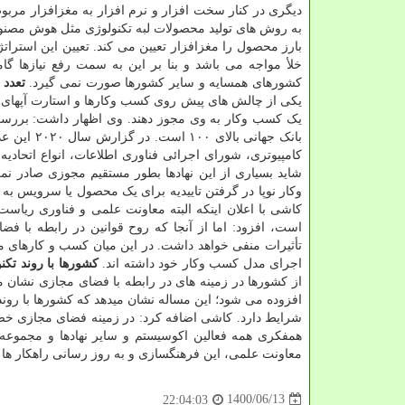
دیگری در کنار سخت افزار و نرم افزار به مغزافزار مربو
به روش های تولید محصولات لبه تکنولوژی مثل هوش مصنوع
بارز محصول را مغزافزار تعیین می کند. تعیین این استراتژ
خلأ مواجه می باشد و بنا بر این به سمت رفع نیازها گ
کشورهای همسایه و سایر کشورها صورت نمی گیرد.
تعدد 
یکی از چالش های پیش روی کسب وکارها و استارت آپهای حوزه
یک کسب وکار به وی مجوز دهند. وی اظهار داشت: بررسی 
کامپیوتری، شورای اجرائی فناوری اطلاعات، انواع اتحادیه 
شاید بسیاری از این نهادها بطور مستقیم مجوزی صادر نم
وکار نوپا در گرفتن تاییدیه برای یک محصول یا سرویس به 
کاشی با اعلان اینکه البته معاونت علمی و فناوری ریاست
است، افزود: اما از آنجا که روح قوانین در رابطه با 
تأثیرات منفی خواهد داشت. در این میان کسب و کارهای مو
اجرای مدل کسب وکار خود داشته اند.
کشورها با روند تکن
افزوده می شود؛ این مساله نشان میدهد که کشورها با روند 
شرایط دارد. کاشی اضافه کرد: در زمینه فضای مجازی خصوصا
همفکری همه فعالین اکوسیستم و سایر نهادها و مجموعه ه
معاونت علمی، این فرهنگسازی و به روز رسانی راهکار ها
1400/06/13
22:04:03