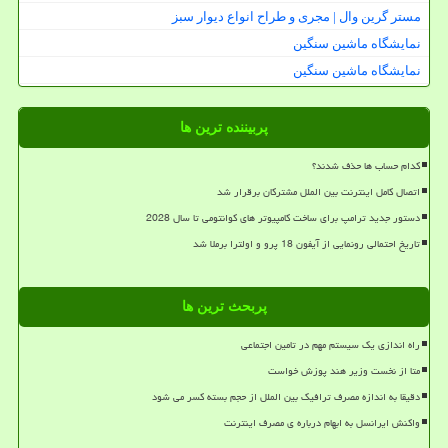
مستر گرین وال | مجری و طراح انواع دیوار سبز
نمایشگاه ماشین سنگین
نمایشگاه ماشین سنگین
پربیننده ترین ها
کدام حساب ها حذف شدند؟
اتصال کامل اینترنت بین الملل مشترکان برقرار شد
دستور جدید ترامپ برای ساخت کامپیوتر های کوانتومی تا سال 2028
تاریخ احتمالی رونمایی از آیفون 18 پرو و اولترا برملا شد
پربحث ترین ها
راه اندازی یک سیستم مهم در تامین اجتماعی
متا از نخست وزیر هند پوزش خواست
دقیقا به اندازه مصرف ترافیک بین الملل از حجم بسته کسر می شود
واکنش ایرانسل به ابهام درباره ی مصرف اینترنت