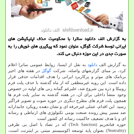
به گزارش الف دانلود ساترا با محکومیت حذف اپلیکیشن های
ایرانی توسط شرکت گوگل، عنوان نمود که پیگیری های خویش را به
صورت جدی در این حوزه دنبال می کند.
به گزارش الف
دانلود
به نقل از ایسنا، روابط عمومی ساترا اعلام
کرد، بر مبنای گزارشهای واصله، شرکت
گوگل
در هفته های اخیر
برنامک های موثر و پرکاربرد ایرانی را هدف اقدامات حذفی قرار
داده است. این رویه غیرمنطقی که از ماه گذشته با حذف پلت فرم
روبیکا و ذره بین شروع شد، علیرغم گمانه زنی های اولیه در خصوص
وجود منشأ داخلی برای آن، در هفته گذشته به سایر پلت فرم ها
همچون پلت فرم های مطرح دیگری در حوزه صوت و تصویر فراگیر
رسید. این اقدام، عملی غیرحرفه ای و نشان دهنده رویکرد جانبدارانه
ضد مسیر پیش رونده صنعت بومی تکنولوژی های ارتباطی و رسانه
ای و با هدف تضعیف حاکمیت رسانه ای کشور است.
حوزه فناتحریم (Tech Sanction) که در تضاد با اصل بی طرفی
(Neutrality) بعنوان پایه توسعه اکوسیستم مبتنی بر اینترنت است،