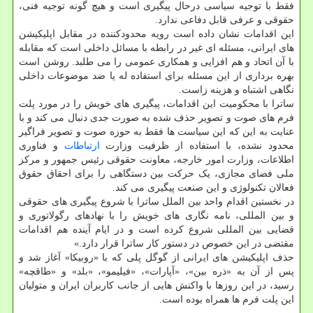
فقط با توجیه سیاسی درحال پیگیری است و هیچ گونه توجیه فنی،
حقوقی و عرفی قابل دفاعی ندارد.
این اقدامات نشان داده است رویه محدودکننده در مقابل اپلیکیشن
های ایرانی، مسئله ای غیر در رابطه با مسائل داخلی است که مقابله
با آن اتحاد و هم افزایی و همکاری عمومی را می طلبد. روشن است
بهره برداری از این مسئله برای استفاده له یا ضد موضوعات داخلی
نگاهی اشتباه و هزینه زاست.
ساترا با محکومیت این اقدامات، پیگیری های خویش را در مورد پلت
فرم های صوت و تصویر حذف شده به صورت جدی دنبال می کند و با
عنایت به این که این سیاست ها فقط به حوزه صوت و تصویر فراگیر
محدود نشده، با استفاده از ظرفیت وزارت
ارتباطات
و فناوری
اطلاعات، وزارت امور خارجه، معاونت حقوقی رئیس جمهور و مرکز
ملی فضای مجازی، یک حرکت بین دستگاهی را برای احقاق حقوق
فعالان تکنولوژی و این صنعت پیگیری می کند.
در نخستین اقدام واحد بین الملل ساترا با شروع پیگیری های حقوقی
و بین المللی، نامه نگاری های خویش را با نهادهای رگولاتوری و
قضایی بین المللی شروع کرده است و در ایام آینده هم اقدامات
مقتضی در این خصوص در دستور کار ساترا قرار دارد.»
حذف اپلیکیشن های ایرانی از گوگل پلی که با «روبیکا» آغاز شد و
پس از آن به «ذره بین»، «آپارات»، «فیلیمو»، «بلد» و «طاقچه»
رسید، در این روزها با واکنش هایی از جانب کاربران ایران و متولیان
این پلت فرم ها همراه بوده است.