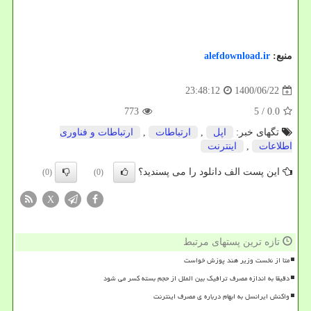
منبع:
alefdownload.ir
1400/06/22
23:48:12
773
/ 5
0.0
تگهای خبر:
اپل
,
ارتباطات
,
ارتباطات و فناوری
اطلاعات
,
اینترنت
این پست الف دانلود را می پسندید؟
(0)
(0)
X
تازه ترین پستهای مرتبط
متا از نخست وزیر هند پوزش خواست
دقیقا به اندازه مصرف ترافیک بین الملل از حجم بسته کسر می شود
واکنش ایرانسل به ابهام درباره ی مصرف اینترنت