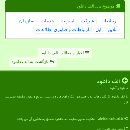
موضوع های الف دانلود
ارتباطات
شركت
اینترنت
خدمات
سازمان
آنلاین
اپل
ارتباطات و فناوری اطلاعات
اخبار و مطالب الف دانلود
بازگشت به الف دانلود
الف دانلود
دانلود و آپلود
با الف دانلود، از فایل هات به راحتی عبور نکن؛ اون ها رو درست، سریع و بدون دغدغه مدیریت
کن
alefdownload.ir - مالکیت معنوی سایت الف دانلود متعلق به مالکین آن می باشد
میانبرهای الف دانلود