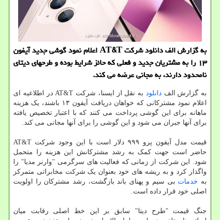
به گزارش الف دانلود شرکت AT&T اعلام نمود گوشی جدید آیفون
۱۳ را به مشتریان جدید و فعلی که حائز شرایط بوده و طرحهای دیتای
نامحدود دارند، به مجانی عرضه می کند.
به گزارش الف
دانلود
به نقل از ایسنا، شرکت AT&T در اطلاعیه ای
اعلام نمود مشترکانی که خواهان دریافت آیفون ۱۳ باشند، یک هزینه
ماهانه برای این گوشی پرداخت می کنند که با اعتبار تخصیص یافته
برای آنها جبران می شود و این گوشی را برای آنها مجانی می کند.
قیمت مدل آیفون پرو ۹۹۹ دلار است با این وجود شرکت AT&T
حاضر است جهت کمک به رشد مشترکانش این هزینه را متحمل
شود. این شرکت از زمانی که فعالیت های سرگرمی "وارنر مدیا" را
واگذار کرد و به ریشه های خود بعنوان یک شرکت مخابراتی متمرکز
به
خدمات
بی سیم و پهنای باند بازگشت، رشد مشترکان را اولویت
اصلی خود قرار داده است.
جنگ قیمت "طرح دیتا" سابق بر این خط اصلی رقابت میان