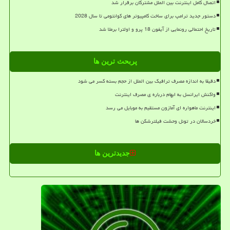
اتصال کامل اینترنت بین الملل مشترکان برقرار شد
دستور جدید ترامپ برای ساخت کامپیوتر های کوانتومی تا سال 2028
تاریخ احتمالی رونمایی از آیفون 18 پرو و اولترا برملا شد
پربحث ترین ها
دقیقا به اندازه مصرف ترافیک بین الملل از حجم بسته کسر می شود
واکنش ایرانسل به ابهام درباره ی مصرف اینترنت
اینترنت ماهواره ای آمازون مستقیم به موبایل می رسد
خردسالان در تونل وحشت فیلترشکن ها
جدیدترین ها