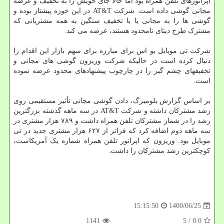
اپراتورهای تلفن همراه بود اما حالا جای خویش را به تخفیف و عرضه
مجانی گوشی داده است. شرکت AT&T در این حوزه پیشتاز بوده و
گوشی ها را به مجانی یا با تخفیف سنگین به همه مشتریانی که
مشترک طرح دیتای نامحدود هستند، عرضه می کند.
شرکت تی موبایل یو اس برای مبارزه برای سهم بازار این اقدام را
دنبال کرده است در حالیکه شرکت وریزون گوشی های مجانی و
تخفیفهای چشم گیر را در چارچوب پیشنهادهای محدود عرضه نموده
است.
بر اساس گزارش بلومبرگ، دادن گوشی مجانی تأثیر مستقیمی روی
رشد مشترکان داشته و شرکت AT&T در سه ماهه گذشته بزرگترین
رشد را در شمار مشترکان تلفن همراه داشت و ۷۸۹ هزار مشتری در
سه ماهه دوم اضافه کرد که فراتر از ۶۲۷ هزار مشتری جدید در تی
موبایل بود. وریزون که اپراتور تلفن همراه شماره یک آمریکاست،
کوچکترین رشد مشترکان را داشت.
1400/06/25
15:15:50
1141
/ 5
0.0