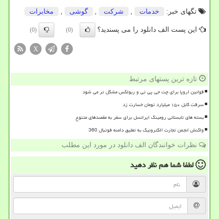
تگهای خبر:
خدمات
,
شركت
,
گوشی
,
مخابرات
این پست الف دانلود را می پسندید؟
(0)
(0)
X
تازه ترین پستهای مرتبط
قوانین اروپا برای چت جی پی تی و ربولکس مشکل تر می شود
سرقت کابل ۱۵۰ میلیارد تومان خسارت زد
بسته های تابستانی رومینگ ایرانسل برای سفر به مقصدهای متنوع
واکنش انجمن تجارت الکترونیک به تعلیق دامنه فوتبال 360
نظرات خوانندگان الف دانلود در مورد این مطلب
لطفا شما هم
نظر دهید