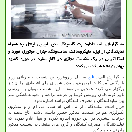
به گزارش الف دانلود پت گلسینگر مدیر اجرایی اینتل به همراه
نمایندگانی از اپل، مایکروسافت، سامسونگ، جنرال موتورز، فورد و
استلانتیس در یک نشست مجازی در کاخ سفید در مورد کمبود
جهانی تراشه شرکت می کنند.
به گزارش الف
دانلود
به نقل از رویترز، این نشست به میزبانی وزیر
بازرگانی آمریکا جینا ریموندو و مدیر شورای ملی اقتصادی برایان دیز
برگزار می گردد. همچون موضوعات این نشست میتوان به بررسی
تاثیر گونه دلتای ویروس کرونا بر عرضه تراشه و نحوه هماهنگی بهتر
بین تولیدکنندگان و مصرف کنندگان تراشه اشاره نمود.
قرار است نمایندگانی از تی اس ام سی، بی ام و و میکرون
تکنولوژی هم در نشست مذکور حضور داشته باشند. کاخ سفید به
جزئیات بیشتری در این حوزه اشاره نکرده و تنها اعلام نموده که
تولیدکنندگان، مصرف کنندگان و گروه های صنعتی در نشست مذکور
رایزنی خواهند کرد.