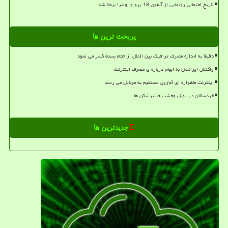
تاریخ احتمالی رونمایی از آیفون 18 پرو و اولترا برملا شد
پربحث ترین ها
دقیقا به اندازه مصرف ترافیک بین الملل از حجم بسته کسر می شود
واکنش ایرانسل به ابهام درباره ی مصرف اینترنت
اینترنت ماهواره ای آمازون مستقیم به موبایل می رسد
خردسالان در تونل وحشت فیلترشکن ها
جدیدترین ها