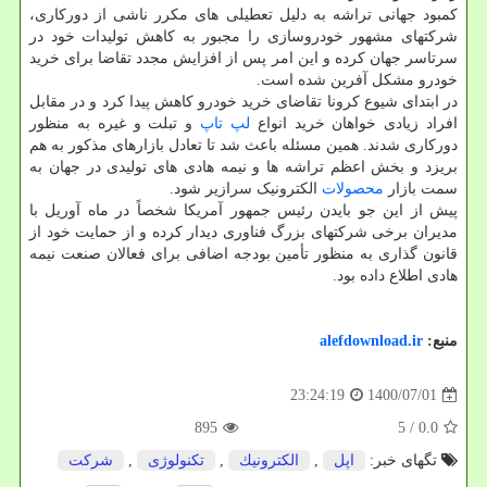
کمبود جهانی تراشه به دلیل تعطیلی های مکرر ناشی از دورکاری،
شرکتهای مشهور خودروسازی را مجبور به کاهش تولیدات خود در
سرتاسر جهان کرده و این امر پس از افزایش مجدد تقاضا برای خرید
خودرو مشکل آفرین شده است.
در ابتدای شیوع کرونا تقاضای خرید خودرو کاهش پیدا کرد و در مقابل
افراد زیادی خواهان خرید انواع
لپ تاپ
و تبلت و غیره به منظور
دورکاری شدند. همین مسئله باعث شد تا تعادل بازارهای مذکور به هم
بریزد و بخش اعظم تراشه ها و نیمه هادی های تولیدی در جهان به
سمت بازار
محصولات
الکترونیک سرازیر شود.
پیش از این جو بایدن رئیس جمهور آمریکا شخصاً در ماه آوریل با
مدیران برخی شرکتهای بزرگ فناوری دیدار کرده و از حمایت خود از
قانون گذاری به منظور تأمین بودجه اضافی برای فعالان صنعت نیمه
هادی اطلاع داده بود.
منبع:
alefdownload.ir
1400/07/01
23:24:19
895
/ 5
0.0
تگهای خبر:
اپل
,
الكترونیك
,
تكنولوژی
,
شركت