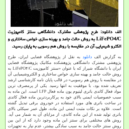
الف دانلود: طرح پژوهشی مشترک دانشگاهی سنتز کامپوزیت
LiFePO4/C به روش حالت جامد و بهینه سازی خواص ساختاری و
الکترو شیمیایی آن در مقایسه با روش هم رسوبی به پایان رسید.
به گزارش الف
دانلود
به نقل از پژوهشگاه فضایی ایران، طرح
پژوهشی مشترک دانشگاهی پژوهشکده مکانیک پژوهشگاه فضایی
ایران با دانشگاه شیراز که با عنوان «سنتز کامپوزیت LiFePO۴/C به
روش حالت جامد و بهینه سازی خواص ساختاری و الکتروشیمیایی آن
در مقایسه با روش هم رسوبی» در قالب پایان نامه کارشناسی ارشد
تعریف شده بود، با موفقیت به انتها رسید. یکی از پرمصرف ترین
مواد فعال کاتدی باتری لیتیوم یون ماده فعال LFP است. این ماده به
سبب خصوصیات ایمنی بالای خود به پرکاربردترین ماده فعال کاتدی
در ساخت باتری های مورد استفاده در خودروی برقی تبدیل گشته
است. علاوه بر نکات مثبت ایمنی این ماده، طول عمر سیکلی بالای
باتری تولید شده از این ماده کاتدی، از مزایای آن به شمار می آید.
روش های مختلفی برای سنتز این ماده وجود دارد که از این بین
روش سنتز حالت جامد به سبب سادگی بیشتر، عدم نیاز به تجهیزات