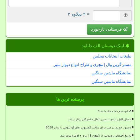
= ۲ بعلاوه ۲
فرستادن بازخورد
لینک دوستان الف دانلود
تبلیغات انتخابات مجلس
مستر گرین وال | مجری و طراح انواع دیوار سبز
نمایشگاه ماشین سنگین
نمایشگاه ماشین سنگین
پربیننده ترین ها
کدام حساب ها حذف شدند؟
اتصال کامل اینترنت بین الملل مشترکان برقرار شد
دستور جدید ترامپ برای ساخت کامپیوتر های کوانتومی تا سال 2028
تاریخ احتمالی رونمایی از آیفون 18 پرو و اولترا برملا شد