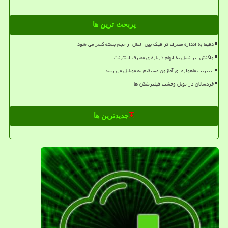
پربحث ترین ها
دقیقا به اندازه مصرف ترافیک بین الملل از حجم بسته کسر می شود
واکنش ایرانسل به ابهام درباره ی مصرف اینترنت
اینترنت ماهواره ای آمازون مستقیم به موبایل می رسد
خردسالان در تونل وحشت فیلترشکن ها
جدیدترین ها