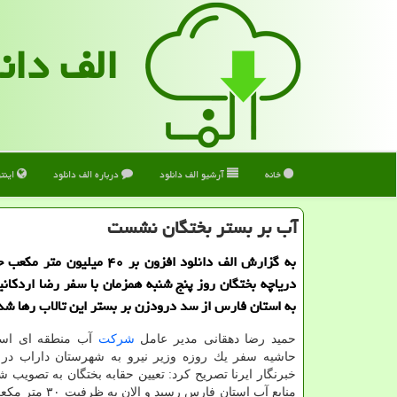
الف دان
خانه
آرشیو الف دانلود
درباره الف دانلود
اینت
آب بر بستر بختگان نشست
به گزارش الف دانلود افزون بر ۴۰ میلیون
دریاچه بختگان روز پنج شنبه همزمان با سفر رضا اردكانیا
به استان فارس از سد درودزن بر بستر این تالاب رها شد
حمید رضا دهقانی مدیر عامل
شركت
آب منطقه ای است
حاشیه سفر یك روزه وزیر نیرو به شهرستان داراب در 
خبرنگار ایرنا تصریح كرد: تعیین حقابه بختگان به تصویب
منابع آب استان فارس رسید و