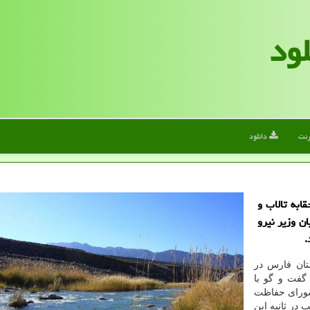
لود
رنت
دانلود
 متر مكعب حقابه تالاب و
ن وزیر نیرو
.
ان فارس در
گفت و گو با
 شورای حفاظت
 الان به ظرفیت ۳۰ متر مكعب در ثانیه این