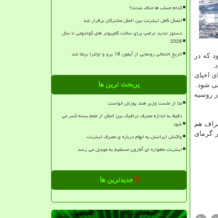
کدام حساب ها حذف شدند؟
اتصال کامل اینترنت بین الملل مشترکان برقرار شد
دستور جدید ترامپ برای ساخت کامپیوتر های کوانتومی تا سال
2028
تاریخ احتمالی رونمایی از آیفون 18 پرو و اولترا برملا شد
د كه در
.
ی احیای
پربحث ترین ها
می شود.
از روسیه
متا از نخست وزیر هند پوزش خواست
دقیقا به اندازه مصرف ترافیک بین الملل از حجم بسته کسر می
شود
اطراف هم
د ۶۰ درصد آبگیری شد اما در گرمای
واکنش ایرانسل به ابهام درباره ی مصرف اینترنت
اینترنت ماهواره ای آمازون مستقیم به موبایل می رسد
جدیدترین ها