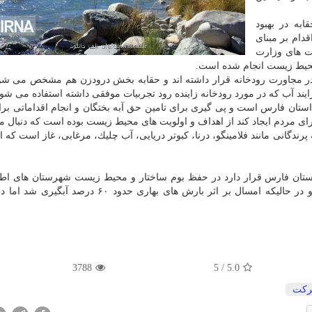
به در بهبود
دام بر مبنای
ت های وزارت
ز محیط زیست انجام شده است.
ه در مجاورت رودخانه قرار داشته اند و حقابه بخش درودزن هم مشخص می شو
یند آب كه در مورد رودخانه زاینده رود تجربیات موفقی داشته استفاده می شود
ستان فارس است و پی گیری برای تامین حق آبه بختگان و انجام اقداماتی برا
ای مردم ایجاد كند از اهداف و اولویت های محیط زیست بوده است كه دنبال 
پرندگانی مانند فلامینگو، درنا، كبوتر دریایی، آب چلیك، مرغابی، غاز است كه 
ومتری شرق شیراز در استان فارس قرار دارد در حفظ بوم ساختار و محیط زیست شهرستان های 
تاثیر بسزایی دارد و در سال های گذشته كاملاً خشك بود و در حالیكه امسال بر اثر بارش های بهاری حدو
3788
/ 5
5.0
كت