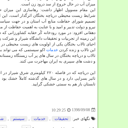
میزان آب در حال خروج از سد درود زن است.
این مقام مسوول اظهار داشت: رهاسازی این میزان حقا
شرایط زیست محیطی دریاچه بختگان اثرگذار است، این اق
تصمیم شورای حفاظت منابع آب استان و در جهت سیاس
نیرو و دولت تدبیر و امید و با عنایت به اهمیت حفاظت ا
دهقانی افزود: در مورد رودخانه كُر حقابه كشاورزانی ك
این زمینه از تجربیات و تحقیقات دانشگاه شیراز و شركت زا
احیای تالاب بختگان یكی از اولویت های زیست محیطی در ا
این تالاب و زنده كردن
خدمات
اكو سیستمی كه می تواند بر
تالاب و دریاچه بختگان در سال های پر آب زیستگاه زمستانه 
و دشت های سیبری به ایران مهاجرت می كنند.
این دریاچه كه در فاصله ۲۲۰ كیل
تابستان باز هم به سمتی خشكی گرایید.
1398/09/08
10:29:25
تگهای خبر:
تحقیقات
,
خدمات
,
سیستم
,
شر