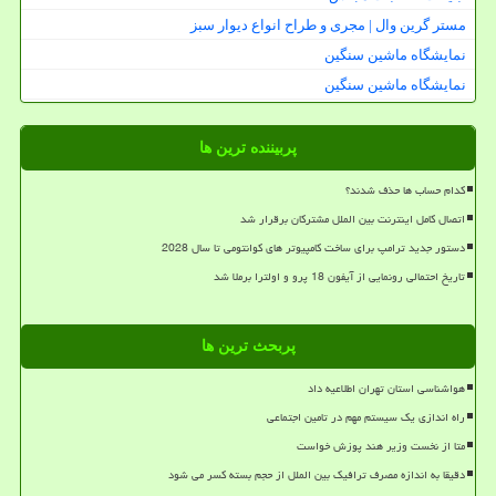
مستر گرین وال | مجری و طراح انواع دیوار سبز
نمایشگاه ماشین سنگین
نمایشگاه ماشین سنگین
پربیننده ترین ها
کدام حساب ها حذف شدند؟
اتصال کامل اینترنت بین الملل مشترکان برقرار شد
دستور جدید ترامپ برای ساخت کامپیوتر های کوانتومی تا سال 2028
تاریخ احتمالی رونمایی از آیفون 18 پرو و اولترا برملا شد
پربحث ترین ها
هواشناسی استان تهران اطلاعیه داد
راه اندازی یک سیستم مهم در تامین اجتماعی
متا از نخست وزیر هند پوزش خواست
دقیقا به اندازه مصرف ترافیک بین الملل از حجم بسته کسر می شود