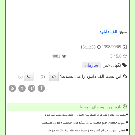
منبع:
الف دانلود
1398/09/09
15:11:55
4081
/ 5
5.0
تگهای خبر:
سازمان
این پست الف دانلود را می پسندید؟
(0)
(1)
X
تازه ترین پستهای مرتبط
دقیقا به اندازه مصرف ترافیک بین الملل از حجم بسته کسر می شود
اسپانیا خواهان وضع قوانین برای شبکه های اجتماعی و هوش مصنوعی
قطعی اینترنت در کاراکاس هم زمان با حمله نظامی آمریکا به ونزوئلا