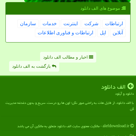
موضوع های الف دانلود
ارتباطات
شركت
اینترنت
خدمات
سازمان
آنلاین
اپل
ارتباطات و فناوری اطلاعات
اخبار و مطالب الف دانلود
بازگشت به الف دانلود
الف دانلود
دانلود و آپلود
با الف دانلود، از فایل هات به راحتی عبور نکن؛ اون ها رو درست، سریع و بدون دغدغه مدیریت
کن
alefdownload.ir - مالکیت معنوی سایت الف دانلود متعلق به مالکین آن می باشد