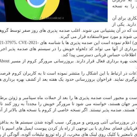
را به نسخه
کاری برای آن
ارید. یکی از
 است که در آن پشتیبانی می شوند. اغلب صدمه پذیری های روز صفر توسط گروه
شوند و مورد سوءاستفاده قرار می گیرند.
مرکز ماهر (مدیریت امداد و هماهنگی رخدادهای کامپیوتر ای) اعلام نموده است این صدمه پذیری ها با 
و مهاجم با بهره برداری از آنها می تواند کد دلخواه خویش را در سیستم های صدمه پذیر اج
 اطلاعات حساس قربانی دسترسی پیدا کند.
صدمه پذیری های CVE-2021-37975 و CVE-2021-37976 
ات در ارتباط با این اشکال را منتشر نموده است تا به کاربران کروم فرصت
وگیری نمایند. فراخوان بروزرسانی حدود یک هفته بعد از کشف بهره برداری ه
ست و مجبور است صدمه پذیری ها را بعد از حملات ماه سپتامبر و ژوئن برط
ود ۲.۶۵ میلیارد نفر در سرتاسر جهان هستند، خواسته می شود تا مرورگر خویش را مجدداً به روز کنند 
هستند، صدمه پذیر نیستند. اگر نسخه خاصی از کروم یا نسخه های بالاتر از آنرا
ان در بروزرسانی آنتی ویروس و مرورگر، سبب آلوده شدن سیستم ها به بدافز
قربانیان فضای مجازی با بی توجهی از راه باز کردن پیوست ایمیل های اسپم یا ل
ی نامعتبر یا کلیک روی لینک های مخرب، از راه توزیع تبلیغات آلوده، آلودگی از 