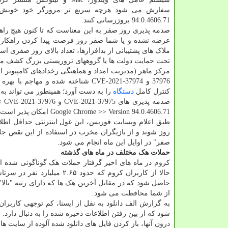
سفارش می شود هرچه سریع تر مرورگر خود خویش 
94.0.4606.71 بروزرسانی کنند.
صدمه پذیری روز صفر به این معناست که تا کنون هیچ راه
عرضه نشده و یا شما صفر روز فرصت پیدا کردن راهکار د
ملاک های پشتیبانی از بدافزارها، تعداد بالای روز صفری
تحت حمایت دولت ها یا گروههای تروریستی بزرگ کشف می 
37976 و CVE-2021-37974 شناخته شده 
کنترل کامل
دستگاه
را به دست آورد؛ همینطور می تواند به
Google Chrome >> Version 94.0.4606.71 امکان پذیر است.
طبق اعلام وبسایت فوربس، این غول اینترنتی حداقل اطلاع
روز شوند و از بازیگران مخرب در استفاده از این نقص جل
صفر" در اوایل این ماه انجام می شود.
حملات هک مختلف در ماه های گذشته
کروم در ماه های اخیر گرفتار حملات هک گوناگونی شده ا
حالا از کاربران کروم که حد
حاصل شود که در مقابل آخرین هک ها که دارای رتبه "بالا" 
از شما محافظت می شود.
به گزارش الف دانلود به نقل از ایسنا، کم توجهی کاربر
شود که از بین رفتن اطلاعات ذخیره شده را به دنبال دارد. 
درون آنها، باز کردن فایل های دانلود شده آلوده از سایت ها