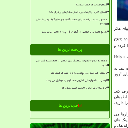
کدام حساب ها حذف شدند؟
اتصال کامل اینترنت بین الملل مشترکان برقرار شد
دستور جدید ترامپ برای ساخت کامپیوتر های کوانتومی تا سال
2028
های هکر
تاریخ احتمالی رونمایی از آیفون 18 پرو و اولترا برملا شد
شناسه های CVE-2021-37975، CVE-2021-
را کرده و
پربحث ترین ها
تحت بهره برداری فعال قرار دارند. بروزرسانی مرورگر کروم از مسیر Help > About
دقیقا به اندازه مصرف ترافیک بین الملل از حجم بسته کسر می
شود
 دهد به
واکنش ایرانسل به ابهام درباره ی مصرف اینترنت
ای "روز
اینترنت ماهواره ای آمازون مستقیم به موبایل می رسد
خردسالان در تونل وحشت فیلترشکن ها
رف کند.
تا اطمینان
 دارید،
جدیدترین ها
ارها می
ینک های
راه هک و