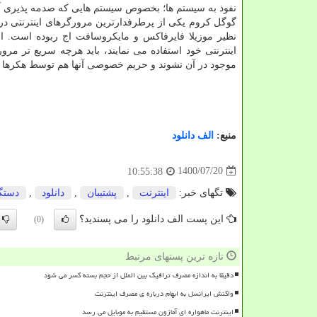
نفوذ به سیستم ها؛ بخصوص سیستم هایی که صدمه پذیری آن
گوگل کروم یکی از پرطرفدارترین مرورگرهای اینترنتی در 
نظیر موزیلا فایرفاکس و مایکروسافت اج ربوده است. 
اینترنتی خود استفاده می نمایند، باید هرچه سریع تر مر
موجود در آن نشوند و حریم خصوصی آنها هم توسط هکرها و
منبع:
الف دانلود
1400/07/20
10:55:38
تگهای خبر:
اینترنت
,
پشتیبان
,
دانلود
,
دستگ
این پست الف دانلود را می پسندید؟
(0)
تازه ترین پستهای مرتبط
دقیقا به اندازه مصرف ترافیک بین الملل از حجم بسته کسر می شود
واکنش ایرانسل به ابهام درباره ی مصرف اینترنت
اینترنت ماهواره ای آمازون مستقیم به موبایل می رسد