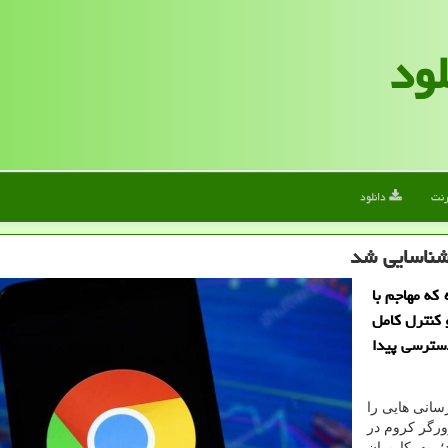
لود
رنت
دانلود
شناسایی شد
که مهاجم با
و کنترل کامل
سترسی پیدا
انی هایی را
رگر کروم در
منتشر کرد؛ به کاربران