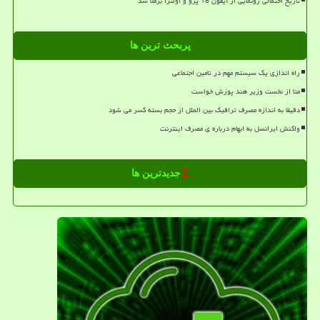
تاریخ احتمالی رونمایی از آیفون 18 پرو و اولترا برملا شد
پربحث ترین ها
راه اندازی یک سیستم مهم در تامین اجتماعی
متا از نخست وزیر هند پوزش خواست
دقیقا به اندازه مصرف ترافیک بین الملل از حجم بسته کسر می شود
واکنش ایرانسل به ابهام درباره ی مصرف اینترنت
جدیدترین ها