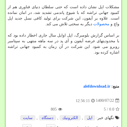
مشکلات اپل نشان داده است که حتی سلطان دنیای فناوری هم از
کمبود جهانی تراشه که با شیوع پاندمی تشدید شد، در امان نمانده
است. علاوه بر آیفون، این شرکت برای تولید کافی نسل جدید اپل
واچ و
محصولات
دیگر به سختی تلاش می کند.
بر اساس گزارش بلومبرگ، اپل اوایل سال جاری اخطار داده بود که
با محدودیتهای عرضه آیفون و آی پد در سه ماهه منتهی به سپتامبر
روبرو می شود. این شرکت در آن زمان به کمبود جهانی تراشه
اشاره کرده بود.
منبع:
alefdownload.ir
1400/07/22
12:56:11
805
/ 5
0.0
تگهای خبر:
اپل
,
الكترونیك
,
دستگاه
,
سایت