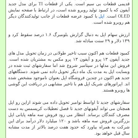
قدیمی قطعات بی سیم است. یکی از قطعات TI برای مدل جدید
آیفون که با کمبود تولید روبرو شده است، در ارتباط با صفحه نمایش
OLED است.
اپل
با کمبود عرضه قطعات از جانب تولیدکنندگان دیگر
هم روبرو شده است.
ارزش سهام اپل به دنبال گزارش بلومبرگ ۱.۶ درصد سقوط کرد و
۱۳۹ دلار و ۲۹ سنت مبادله شد.
کمبود قطعات هم اکنون سبب تاخیر طولانی در زمان تحویل مدل های
جدید آیفون ۱۳ پرو و آیفون ۱۳ پرو مکس به مشتریان شده است.
فروش این مدلها در سپتامبر شروع شد اما سفارشهای ثبت شده در
وبسایت اپل به مدت یک ماه دیگر تحویل داده نمی شوند. دستگاههای
جدید هم اکنون در چندین فروشگاه اپل بعنوان ناموجود مشخص شده
اند. اپراتورهای شریک اپل هم با تاخیر مشابهی در دریافت این گوشی
ها روبرو هستند.
سفارشهای جدید تا اواسط نوامبر تحویل داده می شوند ازاین رو اپل
همچنان می تواند آیفونهای جدید تا فصل تعطیلات کریسمس به دست
مصرف کنندگان برساند. انتظار می رود فروش سه ماهه پایانی اپل
بزرگترین فروش سه ماهه باشد و ۱۲۰ میلیارد دلار درآمد برای این
شرکت به همراه بیاورد که حدود هفت درصد بالاتر از مدت مشابه
سال قبل خواهد بود.