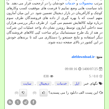
مرتب
محصولات
و
خدمات
خودشان را در ارجحیت قرار می دهند. ما
باید سیاست هایی وضع نماییم تا فرصت های موفقیت کسب وکارهای
کوچک و کارآفرینان در بازار دیجیتال تضمین شود. در این میان آمازون
متهم است که با بهره گیری از داده های فروشندگان طرف سوم
درباره تولید کالاهایش تصمیم می گیرد. از طرف دیگر بررسی هزاران
سند داخلی آمازون توسط رویترز نشان داد واحد عملیات این شرکت
در هند از یک طرح سیستماتیک برای ساخت کپی کالاهای فروشندگان
دیگر استفاده و نتایج جستجو را دستکاری می کند تا برندهای خودش
در این کشور در بالای صفحه دیده شوند.
منبع:
alefdownload.ir
1400/07/25
09:00:16
838
/ 5
0.0
تگهای خبر:
اپل
,
خدمات
,
دیجیتال
,
سایت
این پست الف دانلود را می پسندید؟
(0)
(0)
X