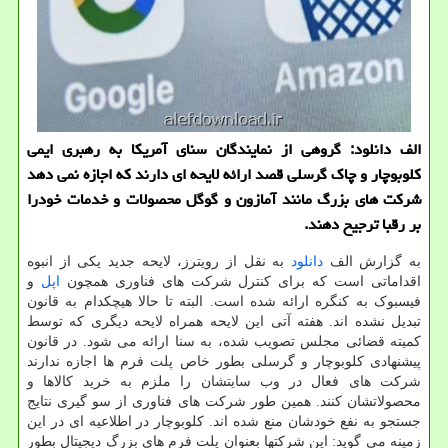
الف دانلود: گروهی از نمایندگان سنای آمریکا به رهبری ایمی
کلوبوچار و چاک گرسلی قصد ارائه لایحه ای دارند که اجازه نمی دهد
شرکت های بزرگ مانند آمازون و گوگل محصولات و خدمات خودرا
بر رقبا ترجیح دهند.
به گزارش الف
دانلود
به نقل از رویترز، لایحه جدید یکی از انبوه
اقداماتی است که برای کنترل شرکت های فناوری همچون
اپل
و
فیسبوک به کنگره ارائه شده است. البته تا حالا هیچکدام به قانون
تبدیل نشده اند. هفته آتی این لایحه همراه لایحه دیگری که توسط
کمیته قضائی مجلس تصویب شده، به سنا ارائه می شود. در قانون
پیشنهادی کلوبوچار و گرسلی بطور خاص پلت فرم ها اجازه ندارند
شرکت های فعال در وب سایتشان را ملزم به خرید کالاها و
محصولاتشان کنند. همین طور شرکت های فناوری از سو گیری نتایج
جستجو به نفع خودشان منع شده اند. کلوبوچار در اطلاعیه ای در این
زمینه می گوید: این شرکتها بعنوان پلت فرم های بزرگ دیجیتال بطور