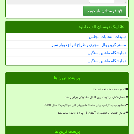
فرستادن بازخورد
لینک دوستان الف دانلود
تبلیغات انتخابات مجلس
مستر گرین وال | مجری و طراح انواع دیوار سبز
نمایشگاه ماشین سنگین
نمایشگاه ماشین سنگین
پربیننده ترین ها
کدام حساب ها حذف شدند؟
اتصال کامل اینترنت بین الملل مشترکان برقرار شد
دستور جدید ترامپ برای ساخت کامپیوتر های کوانتومی تا سال 2028
تاریخ احتمالی رونمایی از آیفون 18 پرو و اولترا برملا شد
پربحث ترین ها