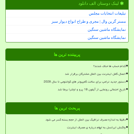
لینک دوستان الف دانلود
تبلیغات انتخابات مجلس
مستر گرین وال | مجری و طراح انواع دیوار سبز
نمایشگاه ماشین سنگین
نمایشگاه ماشین سنگین
پربیننده ترین ها
کدام حساب ها حذف شدند؟
اتصال کامل اینترنت بین الملل مشترکان برقرار شد
دستور جدید ترامپ برای ساخت کامپیوتر های کوانتومی تا سال 2028
تاریخ احتمالی رونمایی از آیفون 18 پرو و اولترا برملا شد
پربحث ترین ها
دقیقا به اندازه مصرف ترافیک بین الملل از حجم بسته کسر می شود
واکنش ایرانسل به ابهام درباره ی مصرف اینترنت