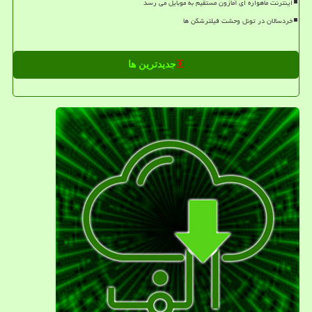
اینترنت ماهواره ای آمازون مستقیم به موبایل می رسد
خردسالان در تونل وحشت فیلترشکن ها
جدیدترین ها