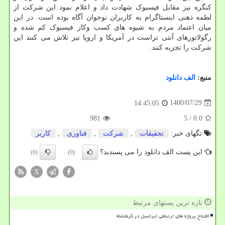
کنگره نیز مقابل فیسبوک شهادت داد و اعلام نمود این شرکت از
لطمه ذهنی اینستاگرام به کاربران نوجوان آگاه بوده است. در این
میان اعتماد مردم به شیوه های کسب وکار فیسبوک کم شده و
رگولاتورهای آنتی تراست در آمریکا و اروپا نیز تلاش می کنند این
شرکت را تجزیه کنند.
منبع:
الف دانلود
1400/07/29
14:45:05
981
/ 5
0.0
تگهای خبر:
تحقیقات
,
شركت
,
فناوری
,
كاربر
این پست الف دانلود را می پسندید؟
(0)
(0)
X
تازه ترین پستهای مرتبط
افتتاح پروژه های ارتباطی ایرانسل در کرمانشاه