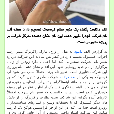
الف دانلود: بگفته یک منبع مطلع فیسبوک تصمیم دارد هفته آتی
نام شرکت خودرا تغییر دهد. این نام نشان دهنده تمرکز شرکت بر
پروژه متاورس است.
به گزارش الف
دانلود
به نقل از ورج، مارک زاکربرگ مدیر ارشد
اجرائی فیسبوک تصمیم دارد در کنفرانس سالانه این شرکت درباره
تغییر نام شرکت سخنرانی کند اما احتمال دارد زودتر از زمان
برگزاری از نام جدید رونمایی شود. این اقدام نشان دهنده بلندپروازی
این شرکت فناوری است. تغییر نام برند احتمالاً سبب می شود اپ
فیسبوک به یکی از
محصولات
شرکت مادری تبدیل گردد که بر
گروهی از برنامه ها مانند اینستاگرام، واتس اپ، اوکلوس و غیره نیز
نظارت می کند. البته سخنگوی فیسبوک از اظهار نظر در این زمینه
خودداری کرده است. این در حالیست که تغییر نام شرکت احتمالاً
کارهای آینده نگرانه این شرکت تحت نظارت زاکربرگ را از بخش
های دیگر فیسبوک که با تحقیقات وسیع و فشارهای سیاستمداران
روبرو است جدا می کند. در این اواخر فرانسیس هوگن یک کارمند
سابق این شرکت اسناد داخلی وسیعی از آنرا فاش کرد. وی در