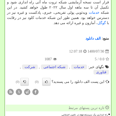
قرار است نسخه آزمایشی شبکه تروت ماه آتی راه اندازی شود و
تکمیل آن تا سه ماهه اول سال ۲۰۲۲ طول خواهد کشید. در این
شبکه
خدمات
ویدئویی پولی تفریحی، خبری، پادکست و غیره نیز در
دسترس خواهد بود. همین طور این شبکه خدمات کلود نیز در رقابت
با
گوگل
، آمازون و غیره ارائه می دهد.
منبع:
الف دانلود
1400/07/30
12:07:18
1087
/ 5
0.0
تگهای خبر:
خدمات
,
شبكه اجتماعی
,
شركت
,
فناوری
این پست الف دانلود را می پسندید؟
(0)
(0)
X
تازه ترین پستهای مرتبط
راه اندازی یک سیستم مهم در تامین اجتماعی