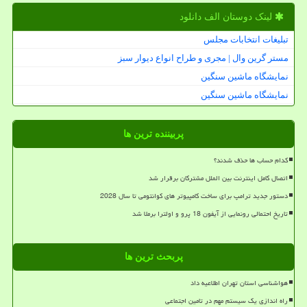
لینک دوستان الف دانلود
تبلیغات انتخابات مجلس
مستر گرین وال | مجری و طراح انواع دیوار سبز
نمایشگاه ماشین سنگین
نمایشگاه ماشین سنگین
پربیننده ترین ها
کدام حساب ها حذف شدند؟
اتصال کامل اینترنت بین الملل مشترکان برقرار شد
دستور جدید ترامپ برای ساخت کامپیوتر های کوانتومی تا سال 2028
تاریخ احتمالی رونمایی از آیفون 18 پرو و اولترا برملا شد
پربحث ترین ها
هواشناسی استان تهران اطلاعیه داد
راه اندازی یک سیستم مهم در تامین اجتماعی