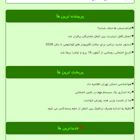
پربیننده ترین ها
کدام حساب ها حذف شدند؟
اتصال کامل اینترنت بین الملل مشترکان برقرار شد
دستور جدید ترامپ برای ساخت کامپیوتر های کوانتومی تا سال 2028
تاریخ احتمالی رونمایی از آیفون 18 پرو و اولترا برملا شد
پربحث ترین ها
هواشناسی استان تهران اطلاعیه داد
راه اندازی یک سیستم مهم در تامین اجتماعی
متا از نخست وزیر هند پوزش خواست
دقیقا به اندازه مصرف ترافیک بین الملل از حجم بسته کسر می شود
جدیدترین ها