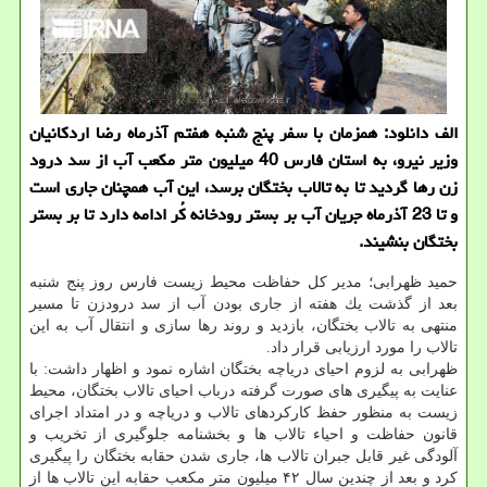
الف دانلود: همزمان با سفر پنج شنبه هفتم آذرماه رضا اردكانیان
وزیر نیرو، به استان فارس 40 میلیون متر مكعب آب از سد درود
زن رها گردید تا به تالاب بختگان برسد، این آب همچنان جاری است
و تا 23 آذرماه جریان آب بر بستر رودخانه كُر ادامه دارد تا بر بستر
بختگان بنشیند.
حمید ظهرابی؛ مدیر كل حفاظت محیط زیست فارس روز پنج شنبه
بعد از گذشت یك هفته از جاری بودن آب از سد درودزن تا مسیر
منتهی به تالاب بختگان، بازدید و روند رها سازی و انتقال آب به این
تالاب را مورد ارزیابی قرار داد.
ظهرابی به لزوم احیای دریاچه بختگان اشاره نمود و اظهار داشت: با
عنایت به پیگیری های صورت گرفته درباب احیای تالاب بختگان، محیط
زیست به منظور حفظ كاركردهای تالاب و دریاچه و در امتداد اجرای
قانون حفاظت و احیاء تالاب ها و بخشنامه جلوگیری از تخریب و
آلودگی غیر قابل جبران تالاب ها، جاری شدن حقابه بختگان را پیگیری
كرد و بعد از چندین سال ۴۲ میلیون متر مكعب حقابه این تالاب ها از