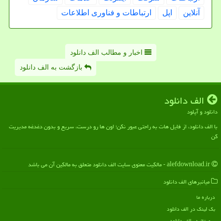
آنلاین
اپل
ارتباطات و فناوری اطلاعات
اخبار و مطالب الف دانلود
بازگشت به الف دانلود
الف دانلود
دانلود و آپلود
با الف دانلود، از فایل هات به راحتی عبور نکن؛ اون ها رو درست، سریع و بدون دغدغه مدیریت
کن
alefdownload.ir - مالکیت معنوی سایت الف دانلود متعلق به مالکین آن می باشد
میانبرهای الف دانلود
درباره ما
بک لینک در الف دانلود
رپورتاژ در الف دانلود