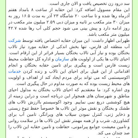
سد درود زن تخصیص یافت و الان جاری است.
این مقام مسوول اضافه كرد: این حقابه از ساعت ۸ بامداد هفتم
آذرماه رها شده و تا ساعت ۲۰ شامگاه ۲۳ آذر به مدت ۱۶.۵ روز به
میزان ۳۰ متر مكعب بر ثانیه و میزان دبی ۲.۵۹ میلیون متر مكعب در
روز ادامه دارد و پیش بینی می شود حجم كلی آب رها شده ۴۲.۷
میلیون متر مكعب باشد.
ظهرابی اظهار داشت: این میزان حقابه اختصاص یافته توسط
شركت
آب منطقه ای فارس، تنها بخش اندكی از حقابه مورد نیاز تالاب
بختگان بوده و نیاز آبی تالاب بختگان بسیار فراتر از این ارقام است.
احیای تالاب ها یكی از اولویت های
سازمان
و اداره كل حفاظت محیط
زیست فارس است و پیگیری برای تامین حقابه بختگان و انجام
اقداماتی از این قبیل برای احیای این تالاب و زنده كردن
خدمات
اكوسیستمی كه می تواند برای مردم ایجاد كند از اهداف و اولویت
های محیط زیست بوده كه به صورت مداوم در حال پیگیری است.
وی اشاره كرد: ما معتقدیم كه احیای تالاب بختگان به مدلول احیای
مناطق و شهرستان های همجوار این دریاچه است و دراین زمینه از
هیچ كوششی دریغ نمی نماییم. وجود اكوسیستم باارزش تالاب های
طشك و بختگان و نقش موثر این تالاب ها خصوصاً حفظ تنوع زیستی
و ذخایر ژنی، كنترل نمودن سیلاب های ویرانگر، تامین آب برای
كشاورزی، شرب و از همه مهمتر نقش این تالاب ها در سلامت روانی
و تامین معیشت جوامع پیرامونی، حفاظت و تامین حقابه این تالاب را
صد چندان می كند.