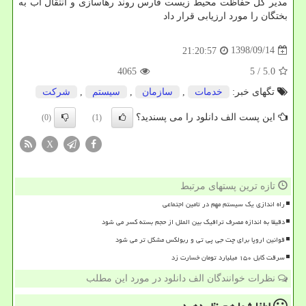
مدیر كل حفاظت محیط زیست فارس روند رهاسازی و انتقال آب به
بختگان را مورد ارزیابی قرار داد
1398/09/14
21:20:57
4065
/ 5
5.0
تگهای خبر:
خدمات
,
سازمان
,
سیستم
,
شركت
این پست الف دانلود را می پسندید؟
(0)
(1)
X
تازه ترین پستهای مرتبط
راه اندازی یک سیستم مهم در تامین اجتماعی
دقیقا به اندازه مصرف ترافیک بین الملل از حجم بسته کسر می شود
قوانین اروپا برای چت جی پی تی و ربولکس مشکل تر می شود
سرقت کابل ۱۵۰ میلیارد تومان خسارت زد
نظرات خوانندگان الف دانلود در مورد این مطلب