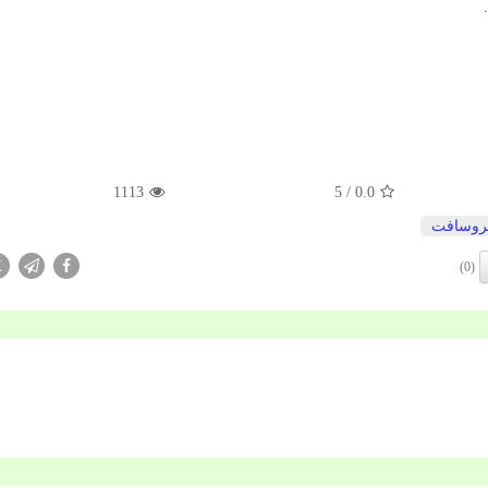
1113
/ 5
0.0
روسافت
X
(0)