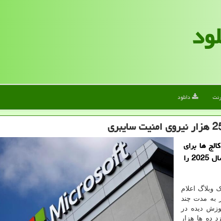
لود
رنت
دانلود
الج ها برای
مساعدت با پر کردن 250 هزار شغل امنیت سایبری تا سال 2025 را
 وبلاگ اعلام
ر به مدت چند
وزش دیده در
د ده ها هزار