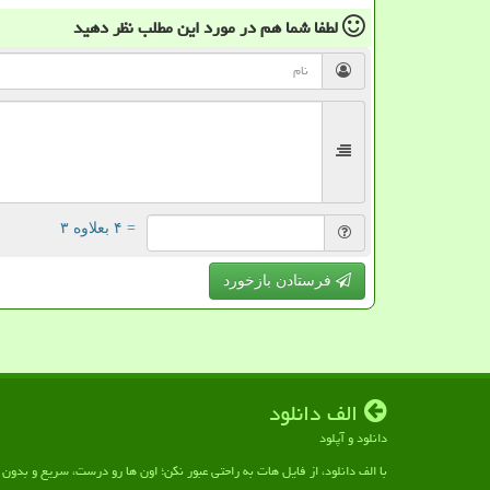
لطفا شما هم
در مورد این مطلب
نظر دهید
= ۴ بعلاوه ۳
فرستادن بازخورد
الف دانلود
دانلود و آپلود
با الف دانلود، از فایل هات به راحتی عبور نکن؛ اون ها رو درست، سریع و بدو