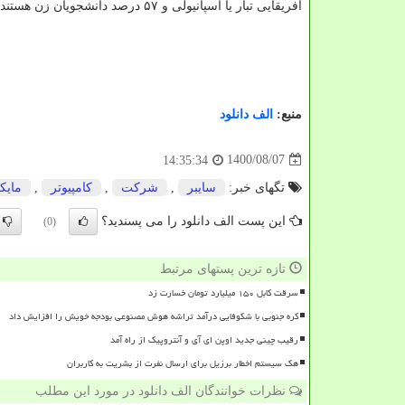
آفریقایی تبار یا اسپانیولی و ۵۷ درصد دانشجویان زن هستند.
منبع:
الف دانلود
1400/08/07
14:35:34
تگهای خبر:
سایبر
,
شركت
,
كامپیوتر
,
مایك
این پست الف دانلود را می پسندید؟
(0)
تازه ترین پستهای مرتبط
سرقت کابل ۱۵۰ میلیارد تومان خسارت زد
کره جنوبی با شکوفایی درآمد تراشه هوش مصنوعی بودجه خویش را افزایش داد
رقیب چینی جدید اوپن ای آی و آنتروپیک از راه آمد
هک سیستم اخطار برزیل برای ارسال نفرت از بشریت به کاربران
نظرات خوانندگان الف دانلود در مورد این مطلب