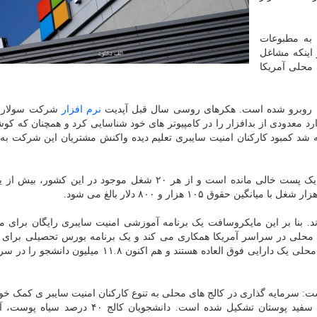
 به مطبوعات
 اینکه مشاغل
 را پر نماییم. از نظر وی، ۱۰۴۴ کالج محلی آمریکا
ری روبرو شده است. هکرهای روسی سال قبل آپدیت
نرم افزار
شرکت سولار وی
ارد معدودی از بدافزار را در کامپیوتر های خود شناسایی کرد و همچنان که ک
شد کمبود کارکنان امنیت سایبری تعلیم دیده واکنش مشتریان این شرکت ب
در حال حاضر از هر سه شغل امنیت سایبری در آمریکا، یک پست خالی مانده است و از هر ۲۰ شغل موجود در ای
رند. بنا بر این مایکروسافت یک برنامه آموزشی امنیت سایبری رایگان برای
دانشجو فراهم خواهدنمود. اسمیت اظهار داشت: کالج های محلی یک دارایی فوق العاده هستند و هم اکنون .۸
سرمایه گذاری در کالج های محلی به تنوع کارکنان امنیت سایبر ی کمک خوا
هم اکنون این صنعت ۸۰ درصد از مردان و ۸۵ درصد از سفید پوستان تشکیل شده است. دانشجویان 