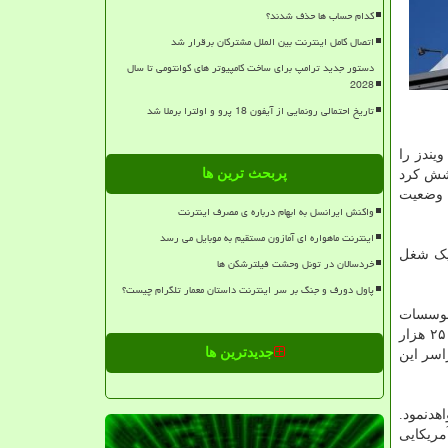
کدام حساب ها حذف شدند؟
اتصال کامل اینترنت بین الملل مشترکان برقرار شد
دستور جدید ترامپ برای ساخت کامپیوتر های کوانتومی تا سال
2028
تاریخ احتمالی رونمایی از آیفون 18 پرو و اولترا برملا شد
ندز را
پربحث ترین ها
وشش کرد
ه وضعیت
واکنش ایرانسل به ابهام درباره ی مصرف اینترنت
اینترنت ماهواره ای آمازون مستقیم به موبایل می رسد
ن کشور، بیش از یک شغل
خردسالان در تونل وحشت فیلترشکن ها
پاول دورف و جنگ بر سر اینترنت داستان معمار تلگرام چیست؟
 موسسات
آموزش عالی تر فراهم خواهدنمود و مستقیما با ۱۵۰ کالج محلی در سراسر آمریکا همکاری می کند و یک برنامه بورس تحصیلی برای ۲۵ هزار
جدیدترین ها
۱۱ میلیون دانشجو را در سراسر این
هدنمود.
کالج ۴۰ درصد سیاه پوست، آمریکایی