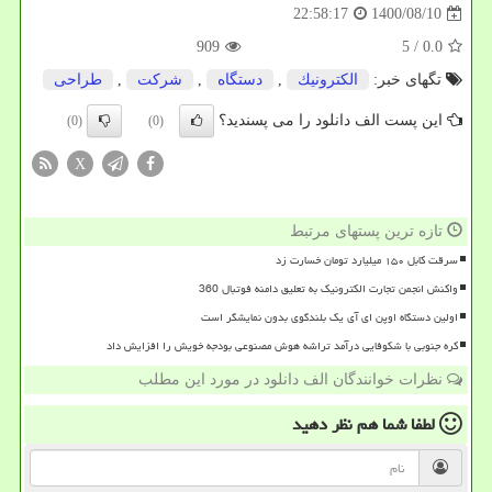
1400/08/10
22:58:17
909
/ 5
0.0
تگهای خبر:
الكترونیك
,
دستگاه
,
شركت
,
طراحی
این پست الف دانلود را می پسندید؟
(0)
(0)
X
تازه ترین پستهای مرتبط
سرقت کابل ۱۵۰ میلیارد تومان خسارت زد
واکنش انجمن تجارت الکترونیک به تعلیق دامنه فوتبال 360
اولین دستگاه اوپن ای آی یک بلندگوی بدون نمایشگر است
کره جنوبی با شکوفایی درآمد تراشه هوش مصنوعی بودجه خویش را افزایش داد
نظرات خوانندگان الف دانلود در مورد این مطلب
لطفا شما هم
نظر دهید