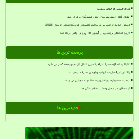
کدام حساب ها حذف شدند؟
اتصال کامل اینترنت بین الملل مشترکان برقرار شد
دستور جدید ترامپ برای ساخت کامپیوتر های کوانتومی تا سال 2028
تاریخ احتمالی رونمایی از آیفون 18 پرو و اولترا برملا شد
پربحث ترین ها
دقیقا به اندازه مصرف ترافیک بین الملل از حجم بسته کسر می شود
واکنش ایرانسل به ابهام درباره ی مصرف اینترنت
اینترنت ماهواره ای آمازون مستقیم به موبایل می رسد
خردسالان در تونل وحشت فیلترشکن ها
جدیدترین ها