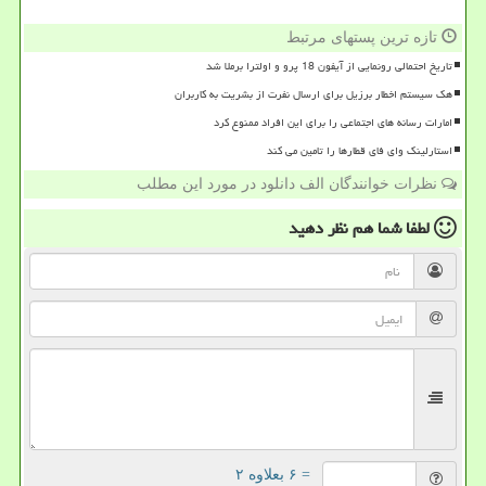
تازه ترین پستهای مرتبط
تاریخ احتمالی رونمایی از آیفون 18 پرو و اولترا برملا شد
هک سیستم اخطار برزیل برای ارسال نفرت از بشریت به کاربران
امارات رسانه های اجتماعی را برای این افراد ممنوع کرد
استارلینک وای فای قطارها را تامین می کند
نظرات خوانندگان الف دانلود در مورد این مطلب
لطفا شما هم
نظر دهید
= ۶ بعلاوه ۲