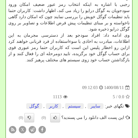
رجبی با اشاره به اینکه انتخاب رمز عبور ضعیف امکان ورود
سودجویان به گوگل درایو را زیاد می کند، اظهار داشت: کاربران حتما
باید تنظیمات گوگل خویش را بررسی نمایند چون که امکان دارد گاهی
ناخواسته و بر مبنای تنظیمات پیش فرض اطلاعات و تصاویر بر روی
گوگل درایو ذخیره شود.
وی ادامه داد: افراد سودجو بعد از دسترسی مجرمان به این
اطلاعات، مبادرت به اخاذی با سوءاستفاده از فرد قربانی خواهند کرد
ازاین رو اخطار پلیس این است که کاربران حتما رمز عبوری قوی
برای حساب گوگل خود برگزیده، تایید دومرحله ای را فعال کنند و از
بازگذاشتن حساب خود زوی سیستم های مختلف پرهیز کنند.
1400/08/11
09:12:03
1113
/ 5
0.0
تگهای خبر:
سایبر
,
سیستم
,
كاربر
,
گوگل
این پست الف دانلود را می پسندید؟
(0)
(0)
X