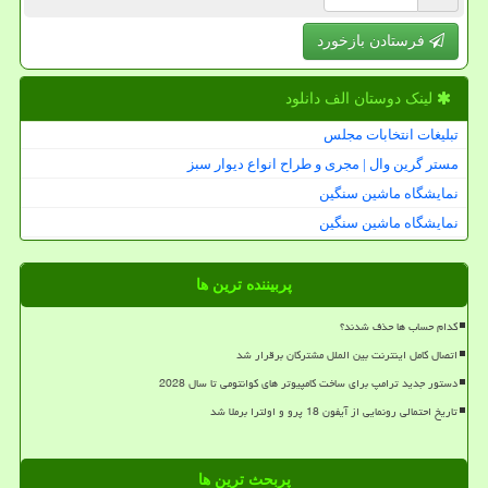
فرستادن بازخورد
لینک دوستان الف دانلود
تبلیغات انتخابات مجلس
مستر گرین وال | مجری و طراح انواع دیوار سبز
نمایشگاه ماشین سنگین
نمایشگاه ماشین سنگین
پربیننده ترین ها
کدام حساب ها حذف شدند؟
اتصال کامل اینترنت بین الملل مشترکان برقرار شد
دستور جدید ترامپ برای ساخت کامپیوتر های کوانتومی تا سال 2028
تاریخ احتمالی رونمایی از آیفون 18 پرو و اولترا برملا شد
پربحث ترین ها