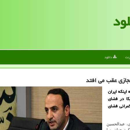
لود
رنت
دانلود
مجازی عقب می افتد
اینکه ایران
کا در فضای
کمرانی فضای
، عبدالحسین
کرد جهان پسا