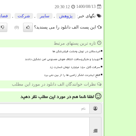
1400/08/13
20:30:12
تگهای خبر:
پژوهش
,
سایبر
,
شركت
,
فضای
این پست الف دانلود را می پسندید؟
(0)
تازه ترین پستهای مرتبط
خردسالان در تونل وحشت فیلترشکن ها
انویدیا و مایکروسافت ائتلاف هوش مصنوعی امن تشکیل دادند
سرقت کابل ۱۵۰ میلیارد تومان خسارت زد
قطع اینترنت لشکر زامبی ها را از بین نمی برد
نظرات خوانندگان الف دانلود در مورد این مطلب
لطفا شما هم
در مورد این مطلب
نظر دهید