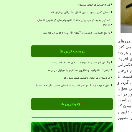
کدام حساب ها حذف شدند؟
اتصال کامل اینترنت بین الملل مشترکان برقرار شد
دستور جدید ترامپ برای ساخت کامپیوتر های کوانتومی تا سال
2028
تاریخ احتمالی رونمایی از آیفون 18 پرو و اولترا برملا شد
 مرزهای
می کند.
پربحث ترین ها
و هرچند
 افزود:
واکنش ایرانسل به ابهام درباره ی مصرف اینترنت
حکمرانی
اینترنت ماهواره ای آمازون مستقیم به موبایل می رسد
م درحال
میت، با
خردسالان در تونل وحشت فیلترشکن ها
 گردد و
پاول دورف و جنگ بر سر اینترنت داستان معمار تلگرام چیست؟
ین سؤال
ر در آن
اده است
جدیدترین ها
بودن که
ه دقیق و
ا تصویر