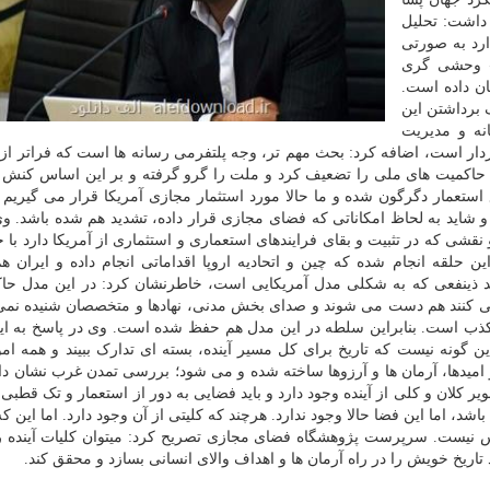
 داشت: تحلیل
ارد به صورتی
» وحشی گری
ن داده است.
 برداشتن این
نه و مدیریت
دار است، اضافه کرد: بحث مهم تر، وجه پلتفرمی رسانه ها است که فراتر از
 حاکمیت های ملی را تضعیف کرد و ملت را گرو گرفته و بر این اساس کنش 
تعمار دگرگون شده و ما حالا مورد استثمار مجازی آمریکا قرار می گیریم 
 و شاید به لحاظ امکاناتی که فضای مجازی قرار داده، تشدید هم شده باشد. وی
قشی که در تثبیت و بقای فرایندهای استعماری و استثماری از آمریکا دارد با 
ن حلقه انجام شده که چین و اتحادیه اروپا اقداماتی انجام داده و ایران ه
 ذینفعی که به شکلی مدل آمریکایی است، خاطرنشان کرد: در این مدل حاک
 کنند هم دست می شوند و صدای بخش مدنی، نهادها و متخصصان شنیده نمی
و کذب است. بنابراین سلطه در این مدل هم حفظ شده است. وی در پاسخ به ا
ن گونه نیست که تاریخ برای کل مسیر آینده، بسته ای تدارک ببیند و همه امو
 امیدها، آرمان ها و آرزوها ساخته شده و می شود؛ بررسی تمدن غرب نشان د
ر کلان و کلی از آینده وجود دارد و باید فضایی به دور از استعمار و تک قطبی 
د، اما این فضا حالا وجود ندارد. هرچند که کلیتی از آن وجود دارد. اما این ک
 نیست. سرپرست پژوهشگاه فضای مجازی تصریح کرد: میتوان کلیات آینده ر
د تاریخ خویش را در راه آرمان ها و اهداف والای انسانی بسازد و محقق کند.