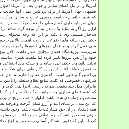
آمریکا و در پنل فضای سایبر و جهان بعد از آمریکا اظهار
فیلمهای جهان آمریکا از ترک برداشتن تمدن آنها حکایت د
که فیلم «پلتفرم» جامعه وحشی غرب و «بازی مرکب
جهان سرمایه داری که ارمغان جامعه آمریکا است را نشا
ازاین رو اگر به مثابه یک تمدن به آن توجه گردد شاهد ترک
ساختار هستیم. وی با تکیه بر این که وجه محتوای رسا
حکمرانی رسانه های اجتماعی از درجه اهمیت بالایی برخور
ملی عمل کرده و در عمل مرزهای کشورها را در نوردیده،
سرپرست پژوهشگاه فضای مجازی اظهار داشت: الان نوع اس
جبهه و آرایش نیروها تغییر کرده اما ماهیت تغییری نداشته
تحلیل پلتفرمی حکمرانی رسانه ها و شبکه های اجتماعی و ن
به تعویق خواهد افتاد. ازاین رو گام هایی برای شکست ای
برداشتن گام هایی است. کلانتری ضمن اشاره به مدل چند
شرکتهای خصوصی که کلیت منافع نظام سلطه را تأمین می
بنابراین مدل چند ذینفعی هم به درستی اجرا نمی گردد 
که آینده فضای مجازی چه خواهد شد؟ با تکیه بر این که ای
مشخص و زمانبندی شده باشد، اظهار داشت: تاریخ در پرتو
که این تمدن بر مبنای امید و آرزو شکل گرفت و هرچند تصوی
همه ذینفعان در آن حق مشارکت داشته باشند، وجود داشته باش
جزئی مشخص باشد که چه اتفاقی خواهد افتاد، در دسترس
کرد اما این که دقیق باشد کار آسانی نیست و باید اجازه دا