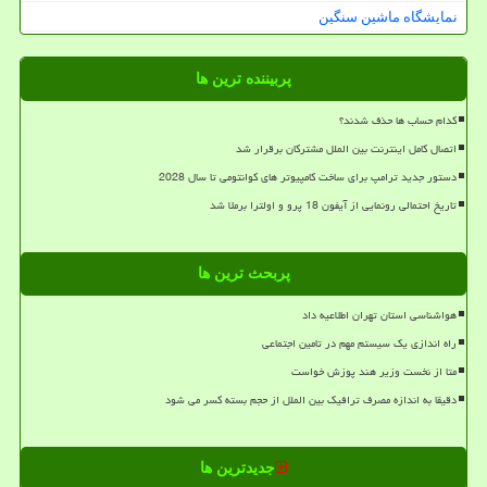
نمایشگاه ماشین سنگین
پربیننده ترین ها
کدام حساب ها حذف شدند؟
اتصال کامل اینترنت بین الملل مشترکان برقرار شد
دستور جدید ترامپ برای ساخت کامپیوتر های کوانتومی تا سال 2028
تاریخ احتمالی رونمایی از آیفون 18 پرو و اولترا برملا شد
پربحث ترین ها
هواشناسی استان تهران اطلاعیه داد
راه اندازی یک سیستم مهم در تامین اجتماعی
متا از نخست وزیر هند پوزش خواست
دقیقا به اندازه مصرف ترافیک بین الملل از حجم بسته کسر می شود
جدیدترین ها