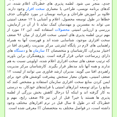
جدی، منجر می شود. لطمه پذیری های خطرناک اعلام شده، در
کدهای برنامه نویسی، طراحی یا معماری
سخت افزار
وجود دارند.
علاوه بر آموزش طراحان و برنامه نویسان در مورد چگونگی حذف
خطاها در طول توسعه محصول، اعلام و آشنایی با ۱۲ ضعف امنیتی
می تواند به مفسرین و مهندسان کمک نماید تا از آن در آزمایش،
بررسی و ارزیابی امنیتی
محصولات
استفاده کنند. این ۱۲ مورد از
مهم ترین لطمه پذیری های امنیتی سخت افزاری از میان ۹۶ ضعف
سخت افزاری موجود، شناسایی شده اند و فهرست آنها به همراه
راهنمایی های لازم در پایگاه اینترنتی مرکز مدیریت راهبردی افتا در
اختیار مدیران، کارشناسان و متخصصان IT
سازمان
ها و
دستگاه
های
دارای زیرساخت حیاتی قرار گرفته است. پژوهشگران براین باورند
که ترتیب ضعف های سخت افزاری اعلام شده، اولویتی نسبت به هم
ندارند و همه آنها باید مدنظر قرار بگیرند. کارشناسان مرکز مدیریت
راهبردی افتا می گویند: مدیران ارشد فناوری می توانند از لیست ۱۲
ضعف امنیتی، بعنوان معیار سنجش پیشرفت کوشش های خود برای
ایمن کردن منابع سخت افزاری سازمان استفاده و مشخص کنند که
منابع را برای توسعه ابزارهای امنیتی یا فرایندهای خودکار، به درستی
به کار گرفته اند و این‎که آیا درحال کاهش بخش بزرگی از لطمه
پذیری ها هستند یا خیر؟ قبل از این نیز ۳۵ ضعف رایج، مهم و
خطرناک که در طول ۵ سال قبل در نرم افزارهای مختلف وجود
داشته است، در فواصل مختلف به متخصصان IT معرفی شده است.