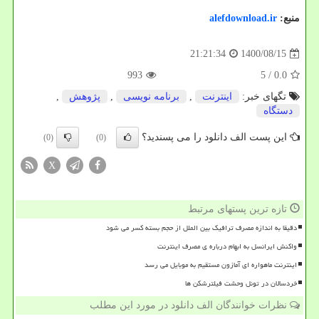
منبع:
alefdownload.ir
1400/08/15
21:21:34
993
/ 5
0.0
تگهای خبر:
اینترنت
,
برنامه نویسی
,
پژوهش
,
دستگاه
این پست الف دانلود را می پسندید؟
(0)
(0)
X
تازه ترین پستهای مرتبط
دقیقا به اندازه مصرف ترافیک بین الملل از حجم بسته کسر می شود
واکنش ایرانسل به ابهام درباره ی مصرف اینترنت
اینترنت ماهواره ای آمازون مستقیم به موبایل می رسد
خردسالان در تونل وحشت فیلترشکن ها
نظرات خوانندگان الف دانلود در مورد این مطلب