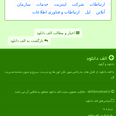
ارتباطات
شركت
اینترنت
خدمات
سازمان
آنلاین
اپل
ارتباطات و فناوری اطلاعات
اخبار و مطالب الف دانلود
بازگشت به الف دانلود
الف دانلود
دانلود و آپلود
با الف دانلود، از فایل هات به راحتی عبور نکن؛ اون ها رو درست، سریع و بدون دغدغه مدیریت
کن
alefdownload.ir - مالکیت معنوی سایت الف دانلود متعلق به مالکین آن می باشد
میانبرهای الف دانلود
درباره ما
بک لینک در الف دانلود