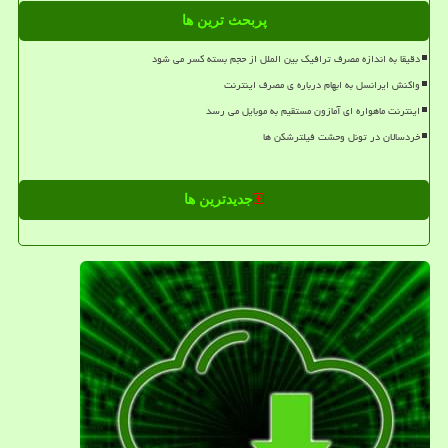
پربحث ترین ها
دقیقا به اندازه مصرف ترافیک بین الملل از حجم بسته کسر می شود
واکنش ایرانسل به ابهام درباره ی مصرف اینترنت
اینترنت ماهواره ای آمازون مستقیم به موبایل می رسد
خردسالان در تونل وحشت فیلترشکن ها
جدیدترین ها