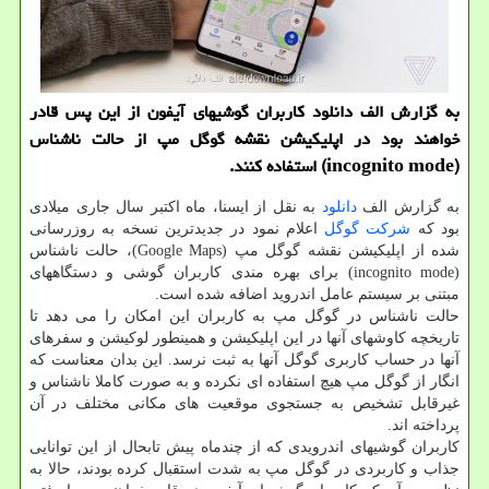
به گزارش الف دانلود كاربران گوشیهای آیفون از این پس قادر
خواهند بود در اپلیكیشن نقشه گوگل مپ از حالت ناشناس
(incognito mode) استفاده كنند.
به گزارش الف
دانلود
به نقل از ایسنا، ماه اكتبر سال جاری میلادی
بود كه
شركت
گوگل
اعلام نمود در جدیدترین نسخه به روزرسانی
شده از اپلیكیشن نقشه گوگل مپ (Google Maps)، حالت ناشناس
(incognito mode) برای بهره مندی كاربران گوشی و دستگاههای
مبتنی بر سیستم عامل اندروید اضافه شده است.
حالت ناشناس در گوگل مپ به كاربران این امكان را می دهد تا
تاریخچه كاوشهای آنها در این اپلیكیشن و همینطور لوكیشن و سفرهای
آنها در حساب كاربری گوگل آنها به ثبت نرسد. این بدان معناست كه
انگار از گوگل مپ هیچ استفاده ای نكرده و به صورت كاملا ناشناس و
غیرقابل تشخیص به جستجوی موقعیت های مكانی مختلف در آن
پرداخته اند.
كاربران گوشیهای اندرویدی كه از چندماه پیش تابحال از این توانایی
جذاب و كاربردی در گوگل مپ به شدت استقبال كرده بودند، حالا به