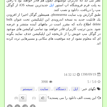
نظر می آید كه كاربران گوشیهای آیفون هم قادر خواهند بود با رفتن
به پلت فرم فروشگاه اپ استور
اپل
جدیدترین نسخه iOS از گوگل
مپ را دریافت، داتلود و نصب كنند.
طبق گزارش وب سایت phonearena، همینطور گوگل اخیرا از افزودن
یك قابلیت جدید به نسخه اندرویدی این اپلیكیشن تحت عنوان bulk
delete اطلاع داده كه مقرر است در ماههای آینده منتشر و عرضه
شود. بدین ترتیب كاربران قادر خواهند بود تمامی لوكیشن های موجود
در گوگل مپ خویش را از تاریخچه این اپلیكیشن حذف نمایند بگونه
ای كه معلوم نشود از چه موقعیت های مكانی و مسیرهایی تردد كرده
اند.
1398/09/19
14:32:12
3998
/ 5
5.0
تگهای خبر:
اپل
,
دستگاه
,
سایت
,
سیستم
این پست الف دانلود را می پسندید؟
(0)
(1)