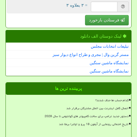
= ۳ بعلاوه ۳
فرستادن بازخورد
لینک دوستان الف دانلود
تبلیغات انتخابات مجلس
مستر گرین وال | مجری و طراح انواع دیوار سبز
نمایشگاه ماشین سنگین
نمایشگاه ماشین سنگین
پربیننده ترین ها
کدام حساب ها حذف شدند؟
اتصال کامل اینترنت بین الملل مشترکان برقرار شد
دستور جدید ترامپ برای ساخت کامپیوتر های کوانتومی تا سال 2028
تاریخ احتمالی رونمایی از آیفون 18 پرو و اولترا برملا شد