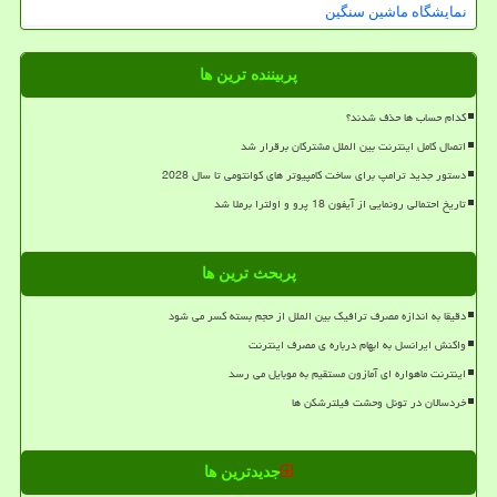
نمایشگاه ماشین سنگین
پربیننده ترین ها
کدام حساب ها حذف شدند؟
اتصال کامل اینترنت بین الملل مشترکان برقرار شد
دستور جدید ترامپ برای ساخت کامپیوتر های کوانتومی تا سال 2028
تاریخ احتمالی رونمایی از آیفون 18 پرو و اولترا برملا شد
پربحث ترین ها
دقیقا به اندازه مصرف ترافیک بین الملل از حجم بسته کسر می شود
واکنش ایرانسل به ابهام درباره ی مصرف اینترنت
اینترنت ماهواره ای آمازون مستقیم به موبایل می رسد
خردسالان در تونل وحشت فیلترشکن ها
جدیدترین ها