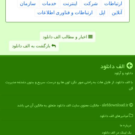
ارتباطات
شركت
اینترنت
خدمات
سازمان
آنلاین
اپل
ارتباطات و فناوری اطلاعات
اخبار و مطالب الف دانلود
بازگشت به الف دانلود
الف دانلود
دانلود و آپلود
با الف دانلود، از فایل هات به راحتی عبور نکن؛ اون ها رو درست، سریع و بدون دغدغه مدیریت
کن
alefdownload.ir - مالکیت معنوی سایت الف دانلود متعلق به مالکین آن می باشد
میانبرهای الف دانلود
درباره ما
بک لینک در الف دانلود