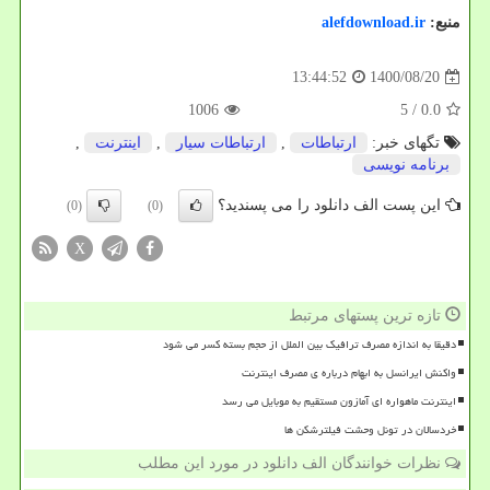
منبع:
alefdownload.ir
1400/08/20
13:44:52
1006
/ 5
0.0
تگهای خبر:
ارتباطات
,
ارتباطات سیار
,
اینترنت
,
برنامه نویسی
این پست الف دانلود را می پسندید؟
(0)
(0)
X
تازه ترین پستهای مرتبط
دقیقا به اندازه مصرف ترافیک بین الملل از حجم بسته کسر می شود
واکنش ایرانسل به ابهام درباره ی مصرف اینترنت
اینترنت ماهواره ای آمازون مستقیم به موبایل می رسد
خردسالان در تونل وحشت فیلترشکن ها
نظرات خوانندگان الف دانلود در مورد این مطلب