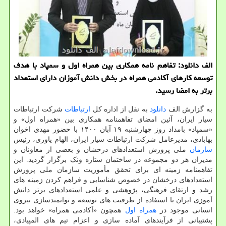
الف دانلود: تفاهم نامه همکاری بین همراه اول و سمپاد با هدف
توسعه کارهای آکادمی همراه در بخش دانش آموزان دارای استعداد
برتر به امضا رسید.
به گزارش الف
دانلود
به نقل از اداره کل
ارتباطات
شرکت ارتباطات
سیار ایران، آئین امضای تفاهمنامه همکاری بین «همراه اول» و
«سمپاد» بامداد روز چهارشنبه ۱۹ آبان ۱۴۰۰ با حضور مهدی اخوان
بهابادی، مدیرعامل شرکت ارتباطات سیار ایران، الهام یاوری، رئیس
سازمان
ملی پرورش استعدادهای درخشان و بعضی از معاونان و
مدیران هر دو مجموعه در ساختمان ستاره ونک برگزار گردید. این
تفاهمنامه زمینه ای برای تحقق مأموریت سازمان ملی پرورش
استعدادهای درخشان در خصوص شناسایی و فراهم کردن زمینه های
رشد و ارتقای فرهنگی، پژوهشی و علمی استعدادهای برتر دانش
آموزی ایران با استفاده از ظرفیت های توسعه و توانمندسازی نیروی
انسانی موجود در
همراه اول
همچون «آکادمی همراه» خواهد بود.
پشتیبانی از فرآیندهای آماده سازی و اعزام تیم های المپیادی،