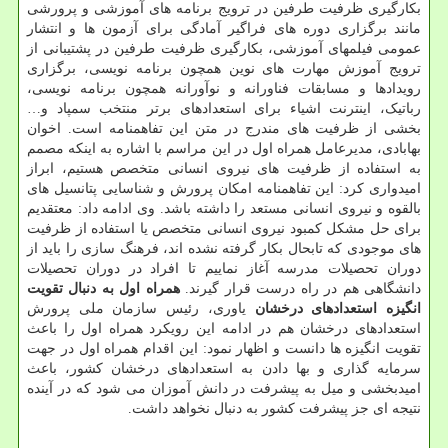
بکارگیری ظرفیت طرفین در ترویج برنامه های آموزشی و پرورشی
مانند برگزاری دوره های فراگیر آمادگی برای آزمون ها و انتشار
عمومی فیلمهای آموزشی، بکارگیری ظرفیت طرفین در پشتیبانی از
ترویج آموزش مهارت های نوین همچون برنامه نویسی، برگزاری
رویدادها و مسابقات فناورانه و نوآورانه همچون برنامه نویسی،
رباتیک، اینترنت اشیاء برای استعدادهای برتر منتخب سمپاد و…
بخشی از ظرفیت های مندرج در متن این تفاهمنامه است. اخوان
بهابادی، مدیرعامل همراه اول در این مراسم با اشاره به اینکه مصمم
به استفاده از ظرفیت های نیروی انسانی متخصص هستیم، ابراز
امیدواری کرد: این تفاهمنامه امکان پرورش و شناسایی پتانسیل های
بالقوه و نیروی انسانی مستعد را داشته باشد. وی ادامه داد: معتقدیم
برای حل مشکل کمبود نیروی انسانی متخصص یا استفاده از ظرفیت
های موجودی که تابحال بکار گرفته نشده اند، فرهنگ سازی را باید از
دوران تحصیلات مدرسه آغاز نماییم تا افراد در دوران تحصیلات
دانشگاهی هم در راه درست قرار گیرند.
همراه اول به دنبال تقویت
انگیزه استعدادهای درخشان
یاوری، رئیس سازمان ملی پرورش
استعدادهای درخشان هم در ادامه این رویکرد همراه اول را باعث
تقویت انگیزه ها دانست و اظهار نمود: این اقدام همراه اول در جهت
سرمایه گذاری و بها دادن به استعدادهای درخشان کشور، باعث
امیدبخشی و میل به پیشرفت در دانش آموزان می شود که در آینده
نتیجه ای جز پیشرفت کشور به دنبال نخواهد داشت.