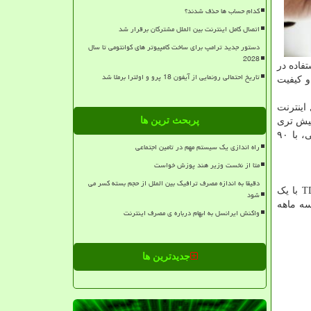
کدام حساب ها حذف شدند؟
اتصال کامل اینترنت بین الملل مشترکان برقرار شد
دستور جدید ترامپ برای ساخت کامپیوتر های کوانتومی تا سال
2028
فاده در
تاریخ احتمالی رونمایی از آیفون 18 پرو و اولترا برملا شد
و کیفیت
اینترنت
پربحث ترین ها
بیش تری
رادیویی، تا آخر سه ماهه دوم سال ۱۴۰۰، استفاده نسل های سه و چهار اینترنتی، با ۹۰
راه اندازی یک سیستم مهم در تامین اجتماعی
متا از نخست وزیر هند پوزش خواست
دقیقا به اندازه مصرف ترافیک بین الملل از حجم بسته کسر می
بعد از آن اینترنت پهن باند DSL است که با هشت میلیون و ۴۸۳ هزار و ۷۳۲ مشترک، ۸.۴۰ درصد را شامل می شود. اینترنت TD-LTE با یک
شود
۱ مشترک، سهم ۰.۳۹ درصدی در آمار سه ماهه
واکنش ایرانسل به ابهام درباره ی مصرف اینترنت
جدیدترین ها