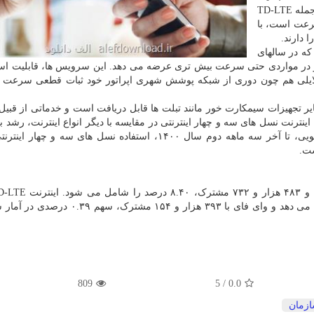
مکان مشخص محدود هستند، سرویسهای ثابت بی سیم ازجمله TD-LTE
سرعت است، با
 دارند.
که در سالهای
 و در مواردی حتی سرعت بیش تری عرضه می دهد. این سرویس ها، قابلیت است
 دلایلی هم چون دوری از شبکه پوشش شهری اپراتور خود ثبات قطعی سرعت 
 تجهیزات سیمکارت خور مانند تبلت ها قابل دریافت است و خدماتی از قبیل 
ترنت نسل های سه و چهار اینترنتی در مقایسه با دیگر انواع اینترنت، رشد 
میلیون و ۵۹۹ هزار و ۳۴۴ مشترک، ۱.۵۸ درصد را تشکیل می دهد و وای فای با ۳۹۳ هزار و ۵۴
809
/ 5
0.0
زمان