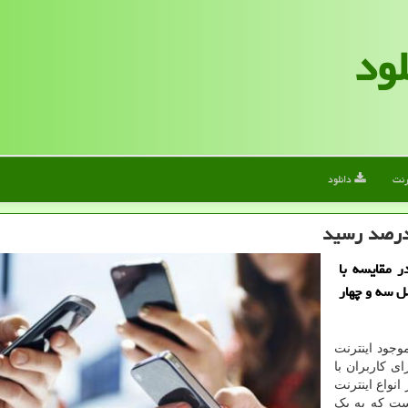
لود
رنت
دانلود
ش الف دانلود استفاده کاربران از 3G و 4G در مقایسه با
ل سه و چهار
وجود اینترنت
ی کاربران با
نواع اینترنت
ینترنت ثابت شامل ADSL، VDSL و FTTx است که به یک