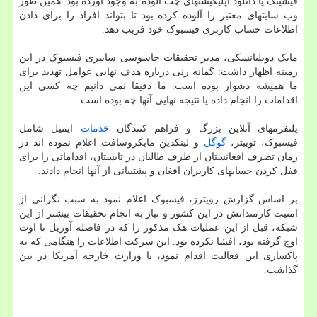
فیشینگ یا دانلود اپلیکیشنهای چت آلوده به وجود آورده بود. همین طور
وب سایتهای معتبر را آلوده کرده بود تا بتواند افراد را برای دادن
اطلاعات حساب کاربری فیسبوک خود فریب دهد.
مایک دویلیانسکی، مدیر تحقیقات جاسوسی سایبری فیسبوک در این
زمینه اظهار داشت: گمانه زنی درباره هدف نهایی عوامل تهدید برای
ما همیشه دشوار بوده است. ما دقیقا نمی دانیم چه کسی این
اقدامات را انجام داده یا نتیجه نهایی آنها چه بوده است.
پلتفرمهای آنلاین بزرگ و فراهم کنندگان
خدمات
ایمیل شامل
فیسبوک، توییتر،
گوگل
و لینکدین مایکروسافت اعلام نموده اند در
زمان تصرف افغانستان از طرف طالبان در تابستان، اقداماتی را برای
قفل کردن حسابهای کاربران افغان و پشتیبانی از آنها انجام دادند.
بر اساس گزارش رویترز، فیسبوک اعلام نمود به سبب نگرانی از
امنیت کارمندانش در این کشور و نیاز به انجام تحقیقات بیشتر از این
شبکه، قبل از این عملیات هک مذکور را که در فاصله آوریل تا اوت
اوج گرفته بود، افشا نکرده بود. این شرکت اطلاعات را هنگامی که به
پاکسازی این فعالیت اقدام نمود، با وزارت خارجه آمریکا در بین
گذاشت.