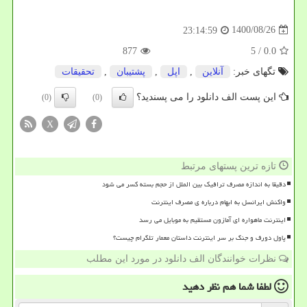
1400/08/26
23:14:59
877
/ 5
0.0
تگهای خبر:
آنلاین
,
اپل
,
پشتیبان
,
تحقیقات
این پست الف دانلود را می پسندید؟
(0)
(0)
X
تازه ترین پستهای مرتبط
دقیقا به اندازه مصرف ترافیک بین الملل از حجم بسته کسر می شود
واکنش ایرانسل به ابهام درباره ی مصرف اینترنت
اینترنت ماهواره ای آمازون مستقیم به موبایل می رسد
پاول دورف و جنگ بر سر اینترنت داستان معمار تلگرام چیست؟
نظرات خوانندگان الف دانلود در مورد این مطلب
لطفا شما هم
نظر دهید