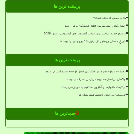
پربیننده ترین ها
کدام حساب ها حذف شدند؟
اتصال کامل اینترنت بین الملل مشترکان برقرار شد
دستور جدید ترامپ برای ساخت کامپیوتر های کوانتومی تا سال 2028
تاریخ احتمالی رونمایی از آیفون 18 پرو و اولترا برملا شد
پربحث ترین ها
دقیقا به اندازه مصرف ترافیک بین الملل از حجم بسته کسر می شود
واکنش ایرانسل به ابهام درباره ی مصرف اینترنت
اینترنت ماهواره ای آمازون مستقیم به موبایل می رسد
خردسالان در تونل وحشت فیلترشکن ها
جدیدترین ها