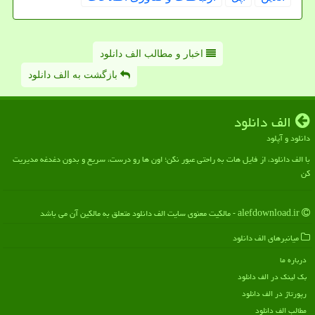
اخبار و مطالب الف دانلود
بازگشت به الف دانلود
الف دانلود
دانلود و آپلود
با الف دانلود، از فایل هات به راحتی عبور نکن؛ اون ها رو درست، سریع و بدون دغدغه مدیریت
کن
alefdownload.ir - مالکیت معنوی سایت الف دانلود متعلق به مالکین آن می باشد
میانبرهای الف دانلود
درباره ما
بک لینک در الف دانلود
رپورتاژ در الف دانلود
مطالب الف دانلود