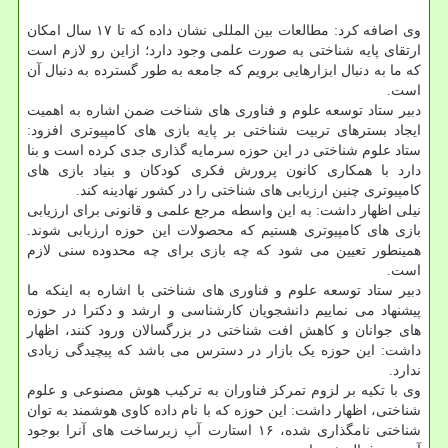
وی اضافه کرد: مطالعات بین المللی نشان داده که تا ۱۷ سال امکان
ارتقای پایه شناختی به صورت علمی وجود دارد؛ ازاین رو لازم است
که ما به دنبال ابزارهایی برویم که جامعه به طور گسترده به دنبال آن
است.
دبیر ستاد توسعه علوم و فناوری های شناخت ضمن اشاره به اهمیت
ایجاد بسترهای تربیت شناختی بر پایه بازی های کامپیوتری افزود:
ستاد علوم شناختی در این حوزه سرمایه گذاری جدی کرده است و بنا
دارد با همکاری کانون پرورش فکری کودکان و بنیاد بازی های
کامپیوتری چنین ارزیابی های شناختی را در کشور نهادینه کند.
نیلی اظهار داشت: به این واسطه مرجع علمی و قانونی برای ارزیابی
بازی های کامپیوتری هستیم که محصولات این حوزه ارزیابی شوند.
همینطور تعیین می شود که چه بازی برای چه محدوده سنی لازم
است.
دبیر ستاد توسعه علوم و فناوری های شناختی با اشاره به اینکه ما
پیشنهاد می نماییم دانشجویان کارشناسی و ارشد و دکترا در حوزه
های جوانان و کاهش افت شناختی در بزرگسالان ورود کنند، اظهار
داشت: این حوزه یک بازار در دسترس می باشد که پیچیدگی زیادی
ندارد.
وی با تکیه بر لزوم تمرکز فناوران به ترکیب هوش مصنوعی و علوم
شناختی، اظهار داشت: این حوزه که با نام داده کاوی هوشمند به توان
شناختی نامگذاری شده، ۱۶ استارت آپ زیرساخت های آنرا بوجود