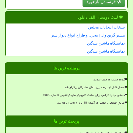
فرستادن بازخورد
لینک دوستان الف دانلود
تبلیغات انتخابات مجلس
مستر گرین وال | مجری و طراح انواع دیوار سبز
نمایشگاه ماشین سنگین
نمایشگاه ماشین سنگین
پربیننده ترین ها
کدام حساب ها حذف شدند؟
اتصال کامل اینترنت بین الملل مشترکان برقرار شد
دستور جدید ترامپ برای ساخت کامپیوتر های کوانتومی تا سال 2028
تاریخ احتمالی رونمایی از آیفون 18 پرو و اولترا برملا شد
پربحث ترین ها
متا از نخست وزیر هند پوزش خواست