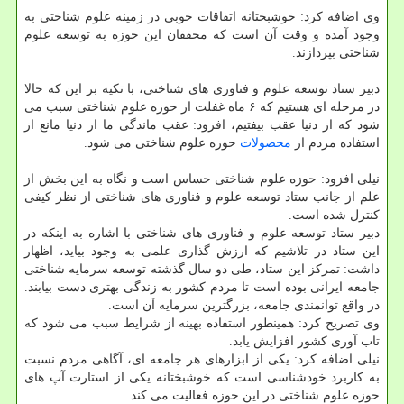
وی اضافه کرد: خوشبختانه اتفاقات خوبی در زمینه علوم شناختی به
وجود آمده و وقت آن است که محققان این حوزه به توسعه علوم
شناختی بپردازند.
دبیر ستاد توسعه علوم و فناوری های شناختی، با تکیه بر این که حالا
در مرحله ای هستیم که ۶ ماه غفلت از حوزه علوم شناختی سبب می
شود که از دنیا عقب بیفتیم، افزود: عقب ماندگی ما از دنیا مانع از
استفاده مردم از
محصولات
حوزه علوم شناختی می شود.
نیلی افزود: حوزه علوم شناختی حساس است و نگاه به این بخش از
علم از جانب ستاد توسعه علوم و فناوری های شناختی از نظر کیفی
کنترل شده است.
دبیر ستاد توسعه علوم و فناوری های شناختی با اشاره به اینکه در
این ستاد در تلاشیم که ارزش گذاری علمی به وجود بیاید، اظهار
داشت: تمرکز این ستاد، طی دو سال گذشته توسعه سرمایه شناختی
جامعه ایرانی بوده است تا مردم کشور به زندگی بهتری دست بیابند.
در واقع توانمندی جامعه، بزرگترین سرمایه آن است.
وی تصریح کرد: همینطور استفاده بهینه از شرایط سبب می شود که
تاب آوری کشور افزایش یابد.
نیلی اضافه کرد: یکی از ابزارهای هر جامعه ای، آگاهی مردم نسبت
به کاربرد خودشناسی است که خوشبختانه یکی از استارت آپ های
حوزه علوم شناختی در این حوزه فعالیت می کند.