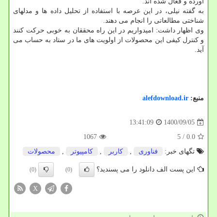
آورده و فعال شده اند.
به گفته نیلی، در این عرصه با استفاده از تحلیل داده ها و مدلهای
شناختی مطالعاتی را انجام می دهند.
وی اظهار داشت: امیدواریم در این راه محققان به خوبی حرکت کنند
و کنترل کیفی این محصولات از اولویت های ما در ستاد به حساب می
آید.
منبع:
alefdownload.ir
1400/09/05
13:41:09
1067
/ 5
0.0
تگهای خبر:
فناوری
,
كاربر
,
كامپیوتر
,
محصولات
این پست الف دانلود را می پسندید؟
(0)
(0)
X