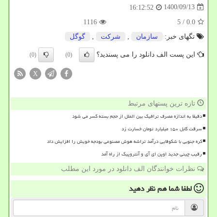
1400/09/13
16:12:52
1116
/ 5
0.0
تگهای خبر:
سازمان
,
شركت
,
گوگل
این پست الف دانلود را می پسندید؟
(0)
(0)
X
تازه ترین پستهای مرتبط
دقیقا به اندازه مصرف ترافیک بین الملل از حجم بسته کسر می شود
سرقت کابل ۱۵۰ میلیارد تومان خسارت زد
کره جنوبی با شکوفایی درآمد تراشه هوش مصنوعی بودجه خویش را افزایش داد
رقیب چینی جدید اوپن ای آی و آنتروپیک از راه آمد
نظرات خوانندگان الف دانلود در مورد این مطلب
لطفا شما هم
نظر دهید