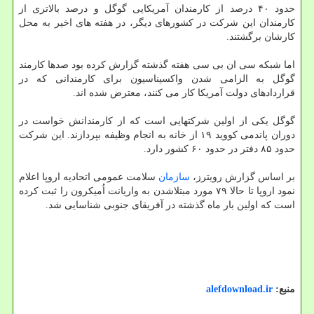
حدود ۴۰ درصد از کارمندان آمریکایی گوگل و درصد بالاتری از
کارمندان این شرکت در کشورهای دیگر، در هفته های اخیر به محل
کارشان برگشتند.
اما شبکه سی ان بی سی هفته گذشته گزارش کرده بود صدها کارمند
گوگل به الزامی شدن واکسیناسیون برای کارمندانی که در
قراردادهای دولت آمریکا کار می کنند، معترض شده اند.
گوگل یکی از اولین شرکتهایی است که از کارمندانش خواست در
دوران پاندمی کووید ۱۹ از خانه به انجام وظیفه بپردازند. این شرکت
حدود ۸۵ دفتر در حدود ۶۰ کشور دارد.
بر اساس گزارش رویترز،
سازمان
سلامت عمومی اتحادیه اروپا اعلام
نمود اروپا تا حالا ۷۹ مورد مبتلاشدن به واریانت اُمیکرون را ثبت کرده
است که اولین بار ماه گذشته در آفریقای جنوبی شناسایی شد.
منبع:
alefdownload.ir