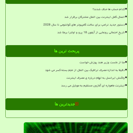
کدام حساب ها حذف شدند؟
اتصال کامل اینترنت بین الملل مشترکان برقرار شد
دستور جدید ترامپ برای ساخت کامپیوتر های کوانتومی تا سال 2028
تاریخ احتمالی رونمایی از آیفون 18 پرو و اولترا برملا شد
پربحث ترین ها
متا از نخست وزیر هند پوزش خواست
دقیقا به اندازه مصرف ترافیک بین الملل از حجم بسته کسر می شود
واکنش ایرانسل به ابهام درباره ی مصرف اینترنت
اینترنت ماهواره ای آمازون مستقیم به موبایل می رسد
جدیدترین ها