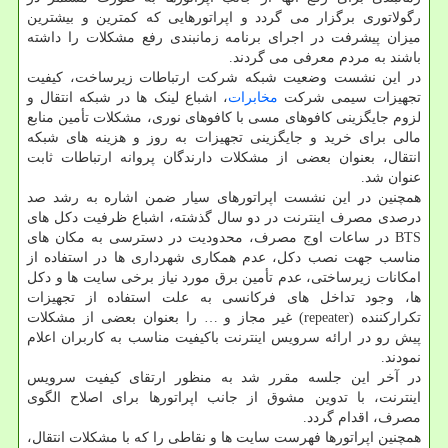
رگولاتوری برگزار می گردد و اپراتورهایی که کمترین و بیشترین
میزان پیشرفت در اجرای برنامه زمانبندی رفع مشکلات را داشته
باشند به مردم معرفی می گردند.
در این نشست وضعیت شبکه شرکت ارتباطات زیرساخت، کیفیت
تجهیزات سیمی شرکت
مخابرات
، اشباع لینک ها در شبکه انتقال و
لزوم جایگزینی کافوهای مسی با کافوهای نوری، مشکلات تأمین منابع
مالی برای خرید و جایگزینی تجهیزات به روز و هزینه های شبکه
انتقال، بعنوان بعضی از مشکلات دارندگان پروانه ارتباطات ثابت
عنوان شد.
همچنین در این نشست اپراتورهای سیار ضمن اشاره به رشد صد
درصدی مصرف اینترنت در دو سال گذشته، اشباع ظرفیت دکل های
BTS در ساعات اوج مصرف، محدودیت در دسترسی به مکان های
مناسب جهت نصب دکل، عدم همکاری شهرداری ها در استفاده از
امکانات زیرساختی، عدم تأمین برق مورد نیاز برخی سایت ها و دکل
ها، وجود تداخل های فرکانسی به علت استفاده از تجهیزات
تکرارکننده (repeater) غیر مجاز و … را بعنوان بعضی از مشکلات
پیش رو در ارائه سرویس اینترنت باکیفیت مناسب به کاربران اعلام
نمودند.
در آخر این جلسه مقرر شد به منظور ارتقای کیفیت سرویس
اینترنت، با تدوین مشوق از جانب اپراتورها برای اصلاح الگوی
مصرف، اقدام گردد.
همچنین اپراتورها فهرست سایت ها و نقاطی را که با مشکلات انتقال،