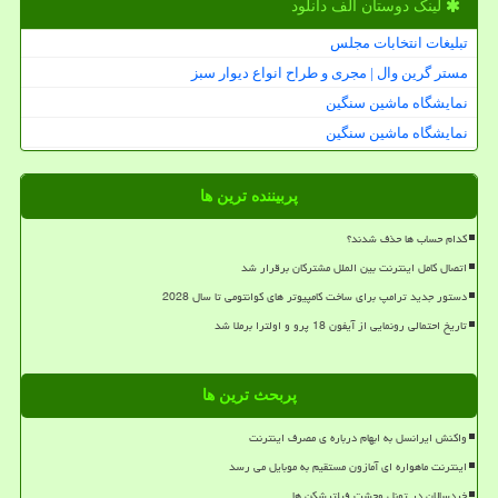
لینک دوستان الف دانلود
تبلیغات انتخابات مجلس
مستر گرین وال | مجری و طراح انواع دیوار سبز
نمایشگاه ماشین سنگین
نمایشگاه ماشین سنگین
پربیننده ترین ها
کدام حساب ها حذف شدند؟
اتصال کامل اینترنت بین الملل مشترکان برقرار شد
دستور جدید ترامپ برای ساخت کامپیوتر های کوانتومی تا سال 2028
تاریخ احتمالی رونمایی از آیفون 18 پرو و اولترا برملا شد
پربحث ترین ها
واکنش ایرانسل به ابهام درباره ی مصرف اینترنت
اینترنت ماهواره ای آمازون مستقیم به موبایل می رسد
خردسالان در تونل وحشت فیلترشکن ها