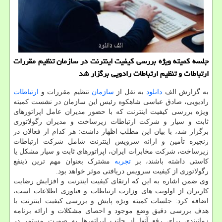
جلسه کمیته ویژه بررسی کیفیت اینترنت در سازمان تنظیم مقررات
ارتباطات و تنظیم ارتباطات رادویی برگزار شد
به گزارش الف
دانلود
به نقل از
سازمان
تنظیم مقررات و
ارتباطات
رادیویی، صادق عباسی شاهکوه رئیس این سازمان در نشست کمیته
ویژه بررسی کیفیت اینترنت که با حضور مدیران عامل اپراتورهای
ثابت و سیار و شرکت ارتباطات زیرساخت و مدیران رگولاتوری
برگزار شد، با بیان این مطلب اظهار داشت: هر کدام از فعالان در
زنجیره تأمین و ارائه سرویس اینترنت شامل شرکت ارتباطات
زیرساخت، شرکت مخابرات ایران، اپراتورهای ثابت و سیار مشکل یا
کاستی داشته باشند، بر
تجربه
مشترک بعنوان مهم ترین ذینفع
رگولاتوری از کیفیت سرویس دریافتی موثر خواهد بود.
وی ضمن اشاره به این که ارتقای کیفیت اینترنت و افزایش رضایت
کاربران از اولویت های وزارت ارتباطات و فناوری اطلاعات است،
اضافه کرد: جلسات کمیته ویژه پایش و بررسی کیفیت اینترنت با
هدف بررسی دقیق وضع موجود و احصای مشکلات و ارائه برنامه
زمانبندی برای رفع آنها از جانب اپراتورها به صورت مستمر در