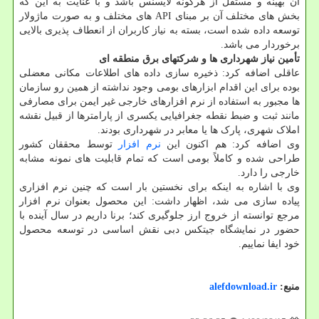
آن بهینه و مستقل از هرگونه لایسنس باشد و با عنایت به این که
بخش های مختلف آن بر مبنای API های مختلف و به صورت ماژولار
توسعه داده شده است، بسته به نیاز کاربران از انعطاف پذیری بالایی
برخوردار می باشد.
تأمین نیاز شهرداری ها و شرکتهای برق منطقه ای
عاقلی اضافه کرد: ذخیره سازی داده های اطلاعات مکانی معضلی
بوده برای این اقدام ابزارهای بومی وجود نداشته از همین رو سازمان
ها مجبور به استفاده از نرم افزارهای خارجی غیر ایمن برای مصارفی
مانند ثبت و ضبط نقطه جغرافیایی یکسری از پارامترها از قبیل نقشه
املاک شهری، پارک ها یا معابر در شهرداری بودند.
وی اضافه کرد: هم اکنون این
نرم افزار
توسط محققان کشور
طراحی شده و کاملاً بومی است که تمام قابلیت های نمونه مشابه
خارجی را دارد.
وی با اشاره به اینکه برای نخستین بار است که چنین نرم افزاری
پیاده سازی می شد، اظهار داشت: این محصول بعنوان نرم افزار
مرجع توانسته از خروج ارز جلوگیری کند؛ برنا داریم در سال آینده با
حضور در نمایشگاه جیتکس دبی نقش اساسی در توسعه محصول
خود ایفا نماییم.
منبع:
alefdownload.ir