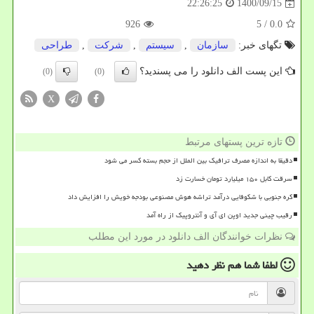
1400/09/15
22:26:25
926
/ 5
0.0
تگهای خبر:
سازمان
,
سیستم
,
شركت
,
طراحی
این پست الف دانلود را می پسندید؟
(0)
(0)
X
تازه ترین پستهای مرتبط
دقیقا به اندازه مصرف ترافیک بین الملل از حجم بسته کسر می شود
سرقت کابل ۱۵۰ میلیارد تومان خسارت زد
کره جنوبی با شکوفایی درآمد تراشه هوش مصنوعی بودجه خویش را افزایش داد
رقیب چینی جدید اوپن ای آی و آنتروپیک از راه آمد
نظرات خوانندگان الف دانلود در مورد این مطلب
لطفا شما هم
نظر دهید