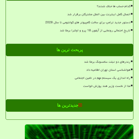
کدام حساب ها حذف شدند؟
اتصال کامل اینترنت بین الملل مشترکان برقرار شد
دستور جدید ترامپ برای ساخت کامپیوتر های کوانتومی تا سال 2028
تاریخ احتمالی رونمایی از آیفون 18 پرو و اولترا برملا شد
پربحث ترین ها
رندرهای دو تبلت سامسونگ برملا شد
هواشناسی استان تهران اطلاعیه داد
راه اندازی یک سیستم مهم در تامین اجتماعی
متا از نخست وزیر هند پوزش خواست
جدیدترین ها