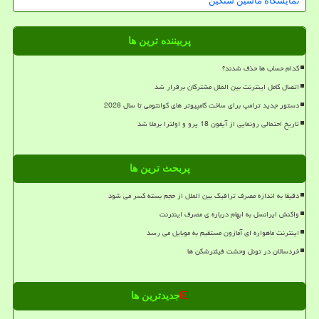
نمایشگاه ماشین سنگین
پربیننده ترین ها
کدام حساب ها حذف شدند؟
اتصال کامل اینترنت بین الملل مشترکان برقرار شد
دستور جدید ترامپ برای ساخت کامپیوتر های کوانتومی تا سال 2028
تاریخ احتمالی رونمایی از آیفون 18 پرو و اولترا برملا شد
پربحث ترین ها
دقیقا به اندازه مصرف ترافیک بین الملل از حجم بسته کسر می شود
واکنش ایرانسل به ابهام درباره ی مصرف اینترنت
اینترنت ماهواره ای آمازون مستقیم به موبایل می رسد
خردسالان در تونل وحشت فیلترشکن ها
جدیدترین ها