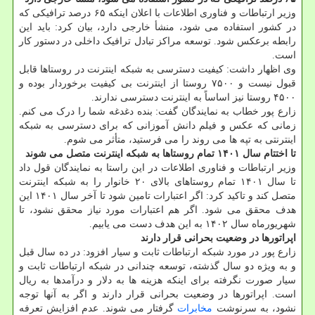
وزیر ارتباطات و فناوری اطلاعات با اعلان اینکه ۶۵ درصد ترافیکی که
در کشور استفاده می شود، منشأ خارجی دارد، بیان کرد: باید این
رابطه برعکس شود. توسعه مراکز تبادل ترافیک داخلی در دستور کار
است.
وی اظهار داشت: کیفیت دسترسی به شبکه اینترنت در روستاها قابل
قبول نیست و ۷۵۰۰ روستا از اینترنت بی کیفیت برخوردار بوده و
۴۵۰۰ روستا نیز اساساً به اینترنت دسترسی ندارند.
زارع پور خطاب به نمایندگان گفت: بنده دغدغه شما را درک می کنم.
زمانی که عکس و فیلم دانش آموزانی که برای دسترسی به شبکه
اینترنتی به تپه ها می روند را می فرستید، متأثر می شوم.
تا اختتام سال ۱۴۰۱ تمام روستاها به شبکه اینترنت متصل می شوند
وزیر ارتباطات و فناوری اطلاعات در این راستا به نمایندگان قول داد
تا سال ۱۴۰۱ تمام روستاهای بالای ۲۰ خانوار را به شبکه اینترنت
متصل کند و تاکید کرد: اگر اعتبارات تامین شود تا آخر سال ۱۴۰۱ این
هدف محقق می شود. اگر هم اعتبارات مورد نیاز محقق نشود، تا
شهریورماه سال ۱۴۰۲ به این هدف دست می یابیم.
اپراتورها در وضعیت بحرانی قرار دارند
زارع پور در مورد شبکه ارتباطات ثابت و سیار افزود: در ده سال قبل
و به ویژه دو سال گذشته، توسعه چندانی در شبکه ارتباطات ثابت و
سیار صورت نگرفته برای اینکه هزینه ها به دلار و درآمدها به ریال
است. اپراتورها در وضعیت بحرانی قرار دارند و اگر به آنها توجه
نشود، به سرنوشت
مخابرات
گرفتار می شوند. عدم افزایش تعرفه