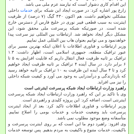
این اقدام کاری دشوار است که نیازمند عزم ملی می باشد.
زارع پور اشاره کرد: در صورت ایجاد این شبکه برای
خدمات
داخلی
مشکلی نخواهیم داشت. هم اکنون ۴۳۰ گیگ (۷ درصد) از ظرفیت
اینترنت به سبب قطعی فیبر نوری در خلیج فارس از دسترس خارج
شده است. در صورتیکه شبکه پرسرعت ملی محقق شود، این
مشکل دیگر ایجاد نخواهد شد. ارتباطات بین المللی نیز سرعت پیدا
خواهدنمود و می توانیم بعنوان هاب بین المللی عمل نماییم.
وزیر ارتباطات و فناوری اطلاعات با اعلان اینکه بهترین مسیر برای
عبور ترافیک منطقه، جمهوری اسلامی است، اظهار داشت: ۱.۳
ترافیک بر ثانیه ظرفیت فعال انتقال داریم که قابلیت افزایش به ۵ تا
۶ برابر دارد. در سال آینده ۴ ترافیک بر ثانیه ظرفیت ایجاد خواهیم
کرد و تا ۴ سال آینده این ظرفیت به ۱۰ ترافیک بر ثانیه خواهد رسید
که بازدارندگی و درآمدزایی به وجود می آورد و کیفیت شبکه داخلی
را نیز می افزاید.
راهبرد وزارت ارتباطات ایجاد شبکه پرسرعت اینترنتی است
وی با تاکید بر این که راهبرد وزارت ارتباطات ایجاد شبکه پرسرعت
اینترنتی است، اضافه کرد: این پروژه کلیدی و راهبردی است.
وزیر ارتباطات و فناوری اطلاعات تاکید کرد: بعد از ایجاد اینترنت
پرسرعت باید وضعیت خدمات و خدمات بومی را اصلاح نماییم.
متأسفانه وضع موجود مطلوب نمی باشد.
وی افزود: راهبرد دوم ما این است که بر روی اینترنت پرسرعت و
باکیفیت، خدمات متنوع و باکیفیت به مردم بدهیم. پس توسعه خدمات