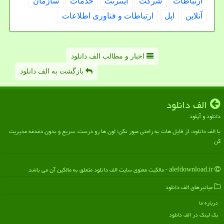
ارتباطات
شركت
اینترنت
خدمات
سازمان
آنلاین
اپل
ارتباطات و فناوری اطلاعات
اخبار و مطالب الف دانلود
بازگشت به الف دانلود
الف دانلود
دانلود و آپلود
با الف دانلود، از فایل هات به راحتی عبور نکن؛ اون ها رو درست، سریع و بدون دغدغه مدیریت
کن
alefdownload.ir - مالکیت معنوی سایت الف دانلود متعلق به مالکین آن می باشد
میانبرهای الف دانلود
درباره ما
بک لینک در الف دانلود