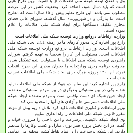
وی با اعلان اینکه شبکه ملی اطلاعات از با اهمیت ترین طرح هایی
است که باید دنبال شود، اضافه کرد: وضعیت کشور در این عرصه
مطلوب نمی باشد. این طرح عظیم بیش از ۱۵ سال است که مطرح
است اما بتازگی و در شهریورماه سال گذشته، شورای عالی فضای
مجازی تکلیف دستگاهها برای ایجاد شبکه ملی اطلاعات را اعلام
نموده است.
وزارت ارتباطات درواقع وزارت توسعه شبکه ملی اطلاعات است
زارع پور اشاره کرد: محور کارهای ما در زمینه ICT، ایجاد شبکه ملی
اطلاعات است. وزارت ارتباطات درواقع وزارت توسعه شبکه ملی
اطلاعات است. مسئولیت این کار را شخصاً به عهده گرفتم. شورای
راهبردی توسعه شبکه ملی اطلاعات با مسئولیت بنده تشکیل شده،
معاونت برنامه ریزی وزارتخانه را بعنوان مجری این طرح انتخاب
نموده ام. ۱۲۰ پروژه بزرگ برای ایجاد شبکه ملی اطلاعات تعریف
شده است.
زارع پور اشاره کرد: این سالها دو هیولا از شبکه ملی اطلاعات تولید
شده، یکی در بین مسئولان و دیگری در بین مردم. مسئولان معتقدند
ایجاد چنین شبکه ای دست نیافتنی است و مردم معتقدند ایجاد شبکه
ملی اطلاعات، دسترسی ها و آزادی های آنها را محدود می کند.
وزیر ارتباطات و فناوری اطلاعات تاکید کرد: تلاش داریم پیش از موعد
مقرر قانونی شبکه ملی اطلاعات را راه اندازی نماییم.
وی ایجاد شبکه باکیفیت، پرسرعت و امن داخلی را ضروری خواند و
گفت: در این بخش پروژه فیبر نوری منازل و کسب وکارها را مدنظر
داریم. این شبکه پرسرعت را در تمام نقاط کشور محقق می نماییم.