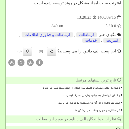
اینترنت سبب ایجاد مشکل در روند توسعه شده است.
1400/09/16
13:20:23
849
/ 5
0.0
تگهای خبر:
ارتباطات
,
ارتباطات و فناوری اطلاعات
,
اینترنت
,
خدمات
این پست الف دانلود را می پسندید؟
(0)
(0)
X
تازه ترین پستهای مرتبط
دقیقا به اندازه مصرف ترافیک بین الملل از حجم بسته کسر می شود
واکنش ایرانسل به ابهام درباره ی مصرف اینترنت
اینترنت ماهواره ای آمازون مستقیم به موبایل می رسد
خردسالان در تونل وحشت فیلترشکن ها
نظرات خوانندگان الف دانلود در مورد این مطلب