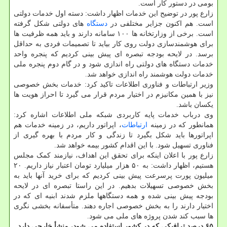
بومی در دستور کار است.
زارع پور در توضیح این خدمات اظهار داشت: دسته اول خدمات دولتی
است. هم اکنون جزایر مختلفی در
دستگاه
های دولتی شکل گرفته
است. برخی از وزارتخانه ها ۱۰۰ سامانه دارند و باید همه ظرفیت ها
برای هوشمندسازی دولت روی کار بیاید تا تصمیمات فردی به حداقل
برسد. در لایحه بودجه تبصره ای پیش بینی کردیم که پنجره واحد
خدمات دستگاه های دولتی راه اندازی شود و در گام دوم پنجره ملی
خدمات دولت هوشمند راه اندازی خواهد شد.
وزیر ارتباطات و فناوری اطلاعات تاکید کرد: خدمات بخش خصوصی
نیز با همین مکانیزم در اختیار مردم قرار می گیرد تا احراز هویت ها
یکسان باشد.
وی درباب خدمات پایه کاربردی شبکه ملی اطلاعات اشاره کرد:
همانطور که در زمینه
ارتباطات
، اپراتور داریم، در زمینه خدمات هم
اپراتورها باید شکل بگیرد تا زندگی و کار مردم با بهره گیری از
فناوری تسهیل شود. با این اقدام کشور بیمه خواهد شد.
زارع پور با اعلان اینکه برای تحقق این اهداف، نیازمند کمک مجلس
هستیم، اظهار داشت: به ۵۰ هزار میلیارد تومان اعتبار نیاز داریم. ۲۰
میلیون پورت پرسرعت پیش بینی کردیم که برای خرید آنها باید به
بخش خصوصی تسهیلات بدهیم. در این راستا تبصره ای در لایحه
بودجه پیش بینی شده و همه دستگاهها ملزم شدند ابنیه ای که در
اختیار دارند را به بخش خصوصی اجاره دهند. متأسفانه بخشی نگری
ها سبب کند شدن پروژه های ملی می شود.
۶۵ درصد ترافیکی که در کشور استفاده می شود، منشأ خارجی دارد