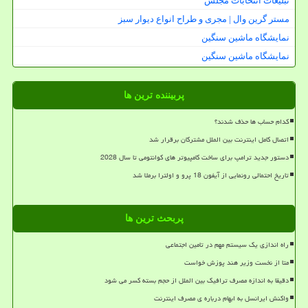
تبلیغات انتخابات مجلس
مستر گرین وال | مجری و طراح انواع دیوار سبز
نمایشگاه ماشین سنگین
نمایشگاه ماشین سنگین
پربیننده ترین ها
کدام حساب ها حذف شدند؟
اتصال کامل اینترنت بین الملل مشترکان برقرار شد
دستور جدید ترامپ برای ساخت کامپیوتر های کوانتومی تا سال 2028
تاریخ احتمالی رونمایی از آیفون 18 پرو و اولترا برملا شد
پربحث ترین ها
راه اندازی یک سیستم مهم در تامین اجتماعی
متا از نخست وزیر هند پوزش خواست
دقیقا به اندازه مصرف ترافیک بین الملل از حجم بسته کسر می شود
واکنش ایرانسل به ابهام درباره ی مصرف اینترنت