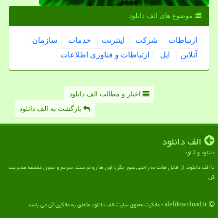
موضوع های الف دانلود
ارتباطات
شركت
اینترنت
خدمات
سازمان
آنلاین
اپل
ارتباطات و فناوری اطلاعات
اخبار و مطالب الف دانلود
بازگشت به الف دانلود
الف دانلود
دانلود و آپلود
با الف دانلود، از فایل هات به راحتی عبور نکن؛ اون ها رو درست، سریع و بدون دغدغه مدیریت
کن
alefdownload.ir - مالکیت معنوی سایت الف دانلود متعلق به مالکین آن می باشد