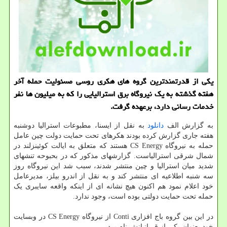
یکی از قدرتمندترین گروه های هکری روسی مسئولیت حمله آخر
هفته گذشته به یک نیروگاه برق استرالیایی را که به میلیون ها نفر
خدمات رسانی دارد، برعهده گرفت.
به گزارش الف
دانلود
به نقل از ایسنا، مطبوعات استرالیا دوشنبه
هفته جاری گزارش کرده بودند هکرهای تحت حمایت دولت چین عامل
حمله به نیروگاه CS Energy هستند که متعلق به ایالت کوئینزلند در
شمال شرقی استرالیاست. گزارشهای مذکور که در بحبوحه تنشهای
شدید میان استرالیا و چین منتشر شدند، سبب شد این نیروگاه روز
سه شنبه اطلاعیه ای منتشر کند و به نقل از اندرو بیلز، مدیرعامل
خود اعلام نمود هم اکنون هیچ نشانه ای از اینکه واقعه سایبری یک
حمله تحت حمایت دولتی بوده است، وجود ندارد.
در این بین گروه باج افزاری Conti از نیروگاه CS Energy در وبسایت
خود بعنوان یکی از قربانیانش نام برد.