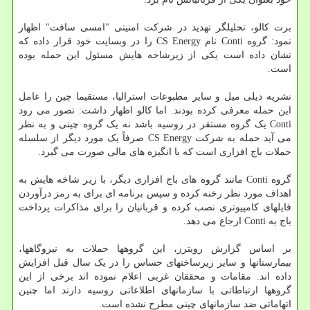
برت کالو، تحلیلگر تهدید در شرکت امنیتی "امسی سافت" اظهار
نمود: گروه Conti نام CS Energy را در وبسایت خود قرار داده که
نشان داده است یکی از زیرشاخه هایش مسئول این حمله بوده
است.
نشریه دیلی میل و سایر مطبوعات استرالیا، مستقیما چین را عامل
این حمله معرفی کرده بودند. اما کالو اظهار داشت: تصور می رود
Conti یک گروه مستقر در روسیه باشد نه یک گروه چینی و به نظر
می آید حمله به شرکت CS Energy صرفاً یک مورد دیگر از سلسله
حملات باج افزاری است که با انگیزه های مالی صورت می گیرد.
گروه Conti مانند گروه های باج افزاری دیگر، با زیر شاخه هایش به
اهداف مورد نظر رخنه کرده و سپس برنامه ای برای به رمز درآوردن
فایلهای کامپیوتری نصب کرده و قربانیان را برای مذاکرات پرداخت
باج به Conti ارجاع می دهد.
بر اساس گزارش رویترز، این گروهها حملات به نیروگاهها،
بیمارستانها و سایر زیرساختهای حساس را در یک سال قبل افزایش
داده اند. مقامات و محققان غربی اعلام نموده اند برخی از این
گروهها ارتباطاتی با سازمانهای اطلاعاتی روسیه دارند اما چنین
اتهاماتی ضد سازمانهای چینی مطرح نشده است.