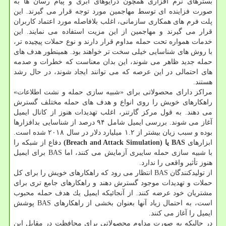
بسترهای نرم افزاری همچون درایوهای ابری و پیام رسان ها به
صورت فزاینده ای توسط مهاجمین مورد توجه قرار می گیرند. این
پلت فرم های همكاری سازمانی، اغلب بلافاصله مورد اعتماد كاربران
قرار می گیرند و مهاجمین از این مزیت استفاده می نمایند. این
خدمات همواره تحت حمله مداوم قرار دارند و نوع حملات پیچیده تر،
با روش های شناسایی خیلی سخت تر خواهند بود. همینطور هدف های
حمله جدید ظاهر می شوند، این بدان معناست كه خطرات و صدمه
های احتمالی در این عرصه كه می توانند ایجاد شوند، در حال رشد
هستند.
مراكز دارای محصولاتی برای «شبیه سازی حمله و نشت اطلاعات»
راهكارهای خویش را روی انواع و هدف های حمله مختلف گسترش
می دهند. به قول مركز گارتنر، اغلب تهدیدات هنوز از كانال ایمیل
آغاز می شوند. بررسی ایمیل شامل ۹۴ درصد از شناسایی بدافزارها
بوده و سبب زیان بیشتر از ۱.۲ میلیارد دلار در سال ۲۰۱۸ شده است.
ابزارهای
BAS یا (Breach and Attack Simulation)
دفاع از شبكه را
با شبیه سازی حمله سایبری آزمایش می كنند، اما BAS برای ایمیل
هنوز تأثیر واقعی را ندارد.
از تولیدكنندگان BAS انتظار می رود كه راهكارهای خویش را برای كل
حملات و تهدیدات موجود گسترش دهند و راهكارهای جامع تری برای
مشتریان خود عرضه كنند. از آنجائیكه ایمیل یك هدف حمله محبوب
است، به احتمال زیاد آنها بعنوان بخشی از راهكارهای BAS پوشش
ایمیل را آغاز می كنند.
در حالیكه به صورت مداوم محصولاتی برای محافظت در مقابل این