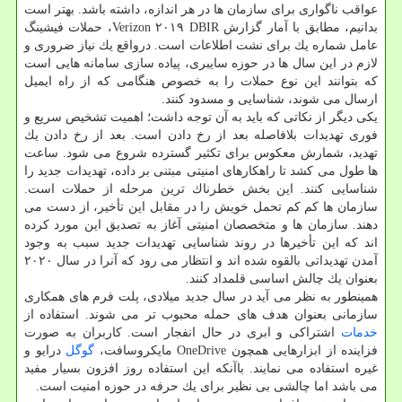
عواقب ناگواری برای سازمان ها در هر اندازه، داشته باشد. بهتر است
بدانیم، مطابق با آمار گزارش Verizon ۲۰۱۹ DBIR، حملات فیشینگ
عامل شماره یك برای نشت اطلاعات است. درواقع یك نیاز ضروری و
لازم در این سال ها در حوزه سایبری، پیاده سازی سامانه هایی است
كه بتوانند این نوع حملات را به خصوص هنگامی كه از راه ایمیل
ارسال می شوند، شناسایی و مسدود كنند.
یكی دیگر از نكاتی كه باید به آن توجه داشت؛ اهمیت تشخیص سریع و
فوری تهدیدات بلافاصله بعد از رخ دادن است. بعد از رخ دادن یك
تهدید، شمارش معكوس برای تكثیر گسترده شروع می شود. ساعت
ها طول می كشد تا راهكارهای امنیتی مبتنی بر داده، تهدیدات جدید را
شناسایی كنند. این بخش خطرناك ترین مرحله از حملات است.
سازمان ها كم كم تحمل خویش را در مقابل این تأخیر، از دست می
دهند. سازمان ها و متخصصان امنیتی آغاز به تصدیق این مورد كرده
اند كه این تأخیرها در روند شناسایی تهدیدات جدید سبب به وجود
آمدن تهدیداتی بالقوه شده اند و انتظار می رود كه آنرا در سال ۲۰۲۰
بعنوان یك چالش اساسی قلمداد كنند.
همینطور به نظر می آید در سال جدید میلادی، پلت فرم های همكاری
سازمانی بعنوان هدف های حمله محبوب تر می شوند. استفاده از
خدمات
اشتراكی و ابری در حال انفجار است. كاربران به صورت
فزاینده از ابزارهایی همچون OneDrive مایكروسافت،
گوگل
درایو و
غیره استفاده می نمایند. باآنكه این استفاده روز افزون بسیار مفید
می باشد اما چالشی بی نظیر برای یك حرفه در حوزه امنیت است.