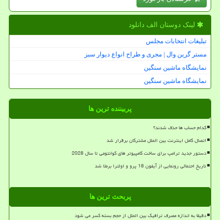
لینک دوستان الف دانلود
تبلیغات انتخابات مجلس
مستر گرین وال | مجری و طراح انواع دیوار سبز
نمایشگاه ماشین سنگین
نمایشگاه ماشین سنگین
پربیننده ترین ها
کدام حساب ها حذف شدند؟
اتصال کامل اینترنت بین الملل مشترکان برقرار شد
دستور جدید ترامپ برای ساخت کامپیوتر های کوانتومی تا سال 2028
تاریخ احتمالی رونمایی از آیفون 18 پرو و اولترا برملا شد
پربحث ترین ها
دقیقا به اندازه مصرف ترافیک بین الملل از حجم بسته کسر می شود