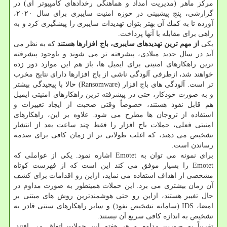
مركز ماهر (مدیریت امداد و هماهنگی رخدادهای كامپیوتر ای) در
گزارشی، پنج پیشبینی در حوزه امنیت سایبری برای سال ۲۰۲۰،
آورده تا به كمك آن بهتر بتوان تهدیدات سایبری را پیشگیری كرد و به
راهی برای مقابله با آنها پرداخت.
یكی
از مهم ترین تهدیدهای سایبری، باج افزارها هستند
كه به نظر می
آید در سال جدید میلادی، پیشرفته تر می شوند و باوجود پیشرفته
ترین راهكارهای امنیتی برای ایمیل ها، باز هم این موارد دور زده
خواهند شد، ازطرفی آلودگی ناشی از باج افزارها دارای نتایج مخرب
تر است. آلودگی های باج افزار (Ransomware) حالا با پیچیدگی بیشتر
و به صورت خودكار، حتی در پیشرفته ترین راهكارهای امنیتی ایمیل
هم قابل نفوذ هستند، خصوصاً وقتی صحبت از ایجاد تغییرات و
استفاده از تروجان ها مطرح می شود. علاوه بر این، راهكارهای
امنیتی فعلی، حملات باج افزار را فقط چند ساعت بعد از انتشار
تشخیص می دهند، كه اغلب طولانی تر از زمان كافی برای صدمه
رساندن است.
برای نمونه می توان به Emotet اشاره نمود. یكی از عواملی كه
Emotet را بسیار موفق می كند این است كه از فهرست كوتاه
مشخصی از اهداف استفاده می نماید، ازاین رو اقدامات برای كشف
آن زمان بیشتری می برد. این حملات همینطور به صورت مداوم در
حال تغییر هستند، ازاین رو حتی هوشمندترین روش های مبتنی بر
امضا، IDS (سامانه تشخیص نفوذ) و سایر راهكارهای سنتی قادر به
تشخیص به اندازه كافی سریع آن نیستند.
تقریباً به صورت مداوم و هر هفته این حملات اتفاق می افتند.