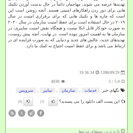
تهدیدها عرضه می شوند، مهاجمان دائماً در حال بدست آوردن تكنیك
هایی برای دور زدن راهكارهای امنیتی هستند. آنچه روشن است این
است كه چاره ها و تكنیك هایی كه برای برقراری امنیت در سال
۲۰۱۹ در حال استفاده است برای حفظ امنیت سازمان در سال ۲۰۲۰
به صورت خودكار قابل اتكا نیست و هیچگاه نقش امنیت سایبری، در
سازمان ها به اهمیت امروز نبوده است. در نهایت، آنچه پیش روست،
تهدیدهای جدید، چالش های جدید و دنیایی كه به صورت فزاینده ای در
ارتباط می باشد و برای حفظ امنیت احتیاج به كمك ما دارد.
1398/09/29
19:36:34
4038
/ 5
5.0
تگهای خبر:
خدمات
,
سازمان
,
سایبر
,
سرویس
این پست الف دانلود را می پسندید؟
(0)
(1)
X
تازه ترین پستهای مرتبط