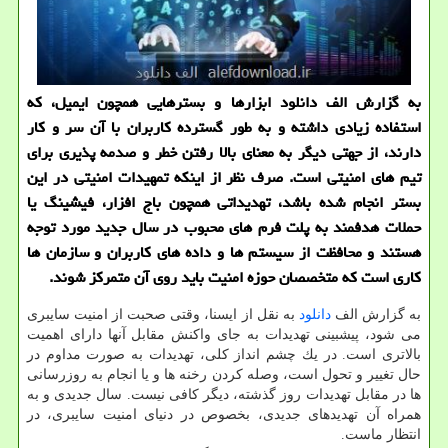
به گزارش الف دانلود ابزارها و بسترهایی همچون ایمیل، كه
استفاده زیادی داشته و به طور گسترده كاربران با آن سر و كار
دارند، از جهتی دیگر به معنای بالا رفتن خطر و صدمه پذیری برای
تیم های امنیتی است. صرف نظر از اینكه تمهیدات امنیتی در این
بستر انجام شده باشد، تهدیداتی همچون باج افزار، فیشینگ یا
حملات هدفمند به پلت فرم های محبوب در سال جدید مورد توجه
هستند و محافظت از سیستم ها و داده های كاربران و سازمان ها
كاری است كه متخصصان حوزه امنیت باید روی آن متمركز شوند.
به گزارش الف
دانلود
به نقل از ایسنا، وقتی صحبت از ‫امنیت سایبری
می شود، پیشبینی تهدیدات به جای واكنش مقابل آنها دارای اهمیت
بالاتری است. در یك چشم انداز كلی، تهدیدات به صورت مداوم در
حال تغییر و تحول است، وصله كردن رخنه ها و یا انجام به روزرسانی
ها در مقابل تهدیدات روز گذشته، دیگر كافی نیست. سال جدیدی و به
همراه آن تهدیدهای جدیدی، بخصوص در دنیای امنیت سایبری، در
انتظار ماست.