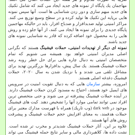
مهاجمان یك پایگاه از نمونه های جدید ایجاد می كنند كه شامل تكنیك
های جدید مبهم سازی و دور زدن شناسایی ها است. آنها سپس نمونه
هایی برپایه این تكنیك ها تولید كرده و در سطح وسیع توزیع می كنند.
مراكز امنیتی تولید ضدبدافزار و ضدباج افزار، باید در حالیكه مهاجمین
پایگاه جدیدی را برای نمونه ها ایجاد می كنند، از آنها جلو زده و روش
هایی را به محصول خود اضافه كرده كه قادر به شناسایی نمونه های
جدید باشند.
نمونه ای دیگر از تهدیدات امنیتی، حملات فیشینگ
هستند كه نگرانی
اصلی مدیران امنیتی خواهد بود. همیشه می شنویم كه تمام
متخصصان امنیتی به دنبال چاره هایی برای حل خطر روبه رشد
حملات فیشینگ هستند. یك سال پیش، بدافزارها بزرگترین تهدید برای
مشاغل تلقی می شدند و با نزدیك شدن به سال ۲۰۲۰، حملات
فیشینگ دغدغه اصلی هستند.
امروزه، بیشتر
سازمان
هایی كه به دنبال تقویت امنیت در سرویس
های ایمیل خود هستند، احتیاج به مسدود كردن حملات فیشینگ دارند.
در آینده حملات فیشینگ پیشرفته تر می شوند و حتی متخصص ترین
افراد نمی توانند تمامی موارد آنها را تشخیص دهند. كیت های فیشینگ
موجود در dark web (وب تاریك) همراه با فهرست مدارك معتبر برای
حملات هدفمند، به معنای افزایش حجم حملات فیشینگ و پیشرفت
روش های آنها هستند.
علاوه بر این، آثار حملات فیشینگ شدیدتر و مخرب تر شده است.
نشت داده ها، كلاهبرداری مالی و سایر نتایج حمله فیشینگ می تواند