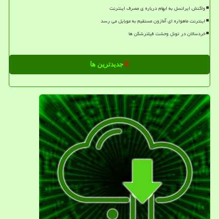
واکنش ایرانسل به ابهام درباره ی مصرف اینترنت
اینترنت ماهواره ای آمازون مستقیم به موبایل می رسد
خردسالان در تونل وحشت فیلترشکن ها
جدیدترین ها