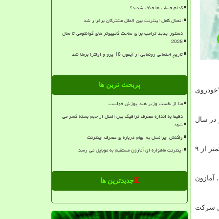
کدام حساب ها حذف شدند؟
اتصال کامل اینترنت بین الملل مشترکان برقرار شد
دستور جدید ترامپ برای ساخت کامپیوتر های کوانتومی تا سال
2028
تاریخ احتمالی رونمایی از آیفون 18 پرو و اولترا برملا شد
پربحث ترین ها
"خودروی
متا از نخست وزیر هند پوزش خواست
دقیقا به اندازه مصرف ترافیک بین الملل از حجم بسته کسر می
 در سال
شود
واکنش ایرانسل به ابهام درباره ی مصرف اینترنت
ارزش سهام اپل از دهه ۱۹۹۰ هر سال ۲۲ درصد بازدهی داشته است در صورتیکه بازدهی شاخص اس اند پی ۵۰۰ در همین مدت سالانه کمتر از ۹
اینترنت ماهواره ای آمازون مستقیم به موبایل می رسد
 آمازون
جدیدترین ها
د این شرکت