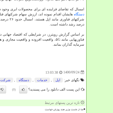
امسال که تقاضای فزاینده ای برای محصولات ابری وجود د
دستگاه
درصد رشد داشته است.
بر اساس گزارش رویترز، در شرایطی که اقتصاد جهانی درح
فناوریهایی مانند ۵G، واقعیت افزوده و وا
سرمایه گذاران بمانند.
1400/09/24
13:03:38
تگهای خبر:
اپل
,
خدمات
,
دستگاه
,
شركت
این پست الف دانلود را می پسندید؟
(0)
تازه ترین پستهای مرتبط
متا از نخست وزیر هند پوزش خواست