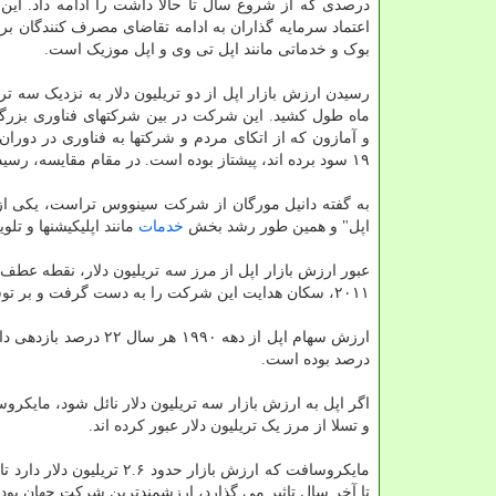
درصدی که از شروع سال تا حالا داشت را ادامه داد. ای
اعتماد سرمایه گذاران به ادامه تقاضای مصرف کنندگان بر
بوک و خدماتی مانند اپل تی وی و اپل موزیک است.
ماه طول کشید. این شرکت در بین شرکتهای فناوری بزرگ
و آمازون که از اتکای مردم و شرکتها به فناوری در دوران 
۱۹ سود برده اند، پیشتاز بوده است. در مقام مقایسه، رسیدن ارزش بازار اپل از یک تریلیون دلار به دو تریلیون دلار، دو سال زمان برد.
به گفته دانیل مورگان از شرکت سینووس تراست، یکی از م
اپل" و همین طور رشد بخش
خدمات
مانند اپلیکیشنها و تلویزیون است که همچنا
عبور ارزش بازار اپل از مرز سه تریلیون دلار، نقطه عطف 
۲۰۱۱، سکان هدایت این شرکت را به دست گرفت و بر توسعه محصولات و بازارهای جدید نظارت کند.
درصد بوده است.
اگر اپل به ارزش بازار سه تریلیون دلار نائل شود، مایکرو
و تسلا از مرز یک تریلیون دلار عبور کرده اند.
مایکروسافت که ارزش بازار 
تا آخر سال تاثیر می گذارد، ارزشمندترین شرکت جهان بود.