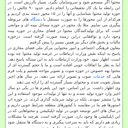
محتوا اگر منسجم شود و سروسامان بگیرد، بسیار باارزش است. در
این رابطه ما یك كار تحقیقاتی را انجام دادیم. حدود ۹۰ چالش را در
حوزه تولید محتوا شناسایی و آنها را در ۱۵ محور دسته بندی كردیم و
هركدام از این محورها را به صورت مستقل با
دستگاه
های مربوطه
پیگیری می نماییم. مثلا یك محور در حوزه مسائل بیمه ای و موانعی
است كه برای تولیدكنندگان محتوا در فضای مجازی در حوزه بیمه
وجود دارد و توافقاتی دراین زمینه صورت گرفته است. درحوزه
مالیات و بخش های دیگر نیز همین مسیر را پیش گرفتیم.
معاون فرهنگی اجتماعی و امور محتوایی مركز ملی فضای مجازی در
پاسخ به اینكه نقش وزارت ارتباطات در عرصه تولید محتوا چه بوده
است، اظهار نمود: خود وزارت ارتباطات باید به این مساله پاسخ دهد،
اما به نظر ما اتفاقات خوبی افتاده است و ما با حجم گسترده ای از
محتوا بهه خصوص در حوزه صوت و تصویر مواجه هستیم و پلت فرم
هایی كه
خدمات
صوت و تصویر ارائه می دهند، در سال های اخیر
بسیار تقویت شدند و محتوای بسیار گسترده ای را ارائه می دهند.
وی اظهار داشت: بر این اساس، خود این پلتفرم ها در یكی دو سال
اخیر وارد حوزه تولید شدند و نه تنها از تولیدات موجود استفاده و این
ها را منتشر نمودند، بلكه در تولید سرمایه گذاری كردند. در حوزه اپ
استورها هم ما در مقایسه با كشورهای منطقه شرایط خوبی داریم و
در سال های اخیر توسعه خوبی در تولید اپلیكیشن و محتواهایی كه در
این اپلیكیشن ها وجود دارد، صورت گرفته است. هرچند ما مشكلات
زیادی هم داریم كه باید به سرعت پیگیری و به دستگاه ها منتقل شود
و موانع راه كسب وكار تولید محتوا برطرف شود.