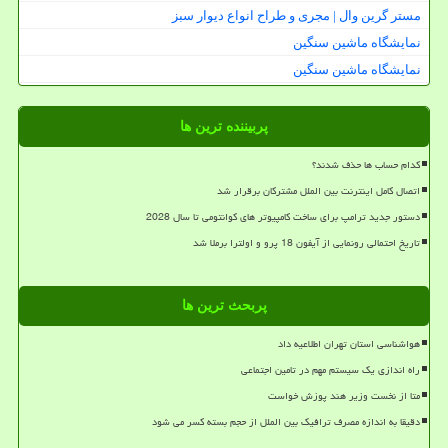
مستر گرین وال | مجری و طراح انواع دیوار سبز
نمایشگاه ماشین سنگین
نمایشگاه ماشین سنگین
پربیننده ترین ها
کدام حساب ها حذف شدند؟
اتصال کامل اینترنت بین الملل مشترکان برقرار شد
دستور جدید ترامپ برای ساخت کامپیوتر های کوانتومی تا سال 2028
تاریخ احتمالی رونمایی از آیفون 18 پرو و اولترا برملا شد
پربحث ترین ها
هواشناسی استان تهران اطلاعیه داد
راه اندازی یک سیستم مهم در تامین اجتماعی
متا از نخست وزیر هند پوزش خواست
دقیقا به اندازه مصرف ترافیک بین الملل از حجم بسته کسر می شود