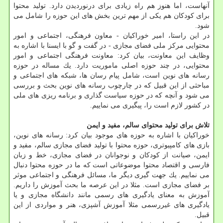
آنهاست، اما هنوز هم راه زیادی برای درنوردیدن دارد. تولید محتوا
برای كودكان هم یكی از مهم ترین بخش های این حوزه را شامل می
شود.
در این راستا، امیر خوراكیان - معاون فرهنگی، اجتماعی و امور
محتوایی مركز ملی فضای مجازی - در گفت و گو با ایسنا با اشاره به
وظایف این معاونت، بیان كرد: معاونت فرهنگی اجتماعی و امور
محتوایی، در چند حوزه اصلی ماموریت دارد. یك مساله در حوزه
رسانه های نوین است، شامل پیام رسان ها، شبكه های اجتماعی و
مباحثی از این قبیل كه در چارچوب رسانه های نوین بحث و بررسی
می شود و آنچه كه در حوزه سیاست گذاری و برنامه ریزی های ملی
در كشور لازم است را، پیگیری می نماییم.
تلاش برای تولید محتوای سالم، مفید و ایمن
خوراكیان با اشاره به حوزه های موجود بیان كرد: رسانه های نوین،
بازی های كامپیوتری، حوزه محتوا با تولید فضای مجازی سالم، مفید و
ایمن، صیانت از كودكان و نوجوانان در فضای مجازی، خط و زبان
فارسی و اقتصاد محتوا موضوعاتی است كه ما در حوزه محتوا دنبال
می نماییم. یك جهت گیری دیگر ما، مسائل فرهنگی و اجتماعی موثر
بر فضای مجازی است. مثلا در این عرصه ما بحث آموزش را داریم.
آموزش به معنای یادگیری های رسمی مانند دانشگاه مجازی و یا
یادگیری های غیررسمی مثلا آموزش آشپزی، هنر و مواردی از این
قبیل.