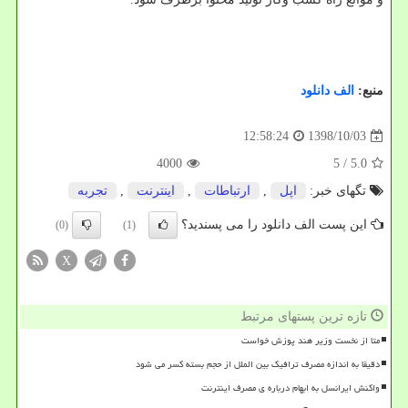
منبع:
الف دانلود
1398/10/03
12:58:24
4000
/ 5
5.0
تگهای خبر:
اپل
,
ارتباطات
,
اینترنت
,
تجربه
این پست الف دانلود را می پسندید؟
(0)
(1)
X
تازه ترین پستهای مرتبط
متا از نخست وزیر هند پوزش خواست
دقیقا به اندازه مصرف ترافیک بین الملل از حجم بسته کسر می شود
واکنش ایرانسل به ابهام درباره ی مصرف اینترنت