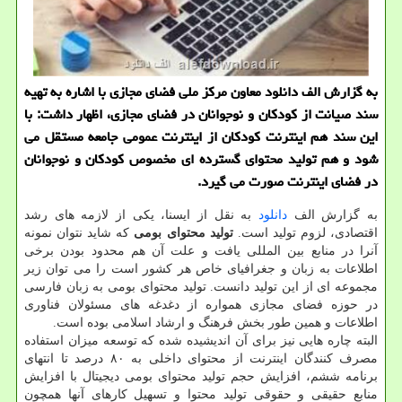
به گزارش الف دانلود معاون مركز ملی فضای مجازی با اشاره به تهیه
سند صیانت از كودكان و نوجوانان در فضای مجازی، اظهار داشت: با
این سند هم اینترنت كودكان از اینترنت عمومی جامعه مستقل می
شود و هم تولید محتوای گسترده ای مخصوص كودكان و نوجوانان
در فضای اینترنت صورت می گیرد.
به گزارش الف
دانلود
به نقل از ایسنا، یكی از لازمه های رشد
اقتصادی، لزوم تولید است.
تولید محتوای بومی
كه شاید نتوان نمونه
آنرا در منابع بین المللی یافت و علت آن هم محدود بودن برخی
اطلاعات به زبان و جغرافیای خاص هر كشور است را می توان زیر
مجموعه ای از این تولید دانست. تولید محتوای بومی به زبان فارسی
در حوزه فضای مجازی همواره از دغدغه های مسئولان فناوری
اطلاعات و همین طور بخش فرهنگ و ارشاد اسلامی بوده است.
البته چاره هایی نیز برای آن اندیشیده شده كه توسعه میزان استفاده
مصرف كنندگان اینترنت از محتوای داخلی به ۸۰ درصد تا انتهای
برنامه ششم، افزایش حجم تولید محتوای بومی دیجیتال با افزایش
منابع حقیقی و حقوقی تولید محتوا و تسهیل كارهای آنها همچون