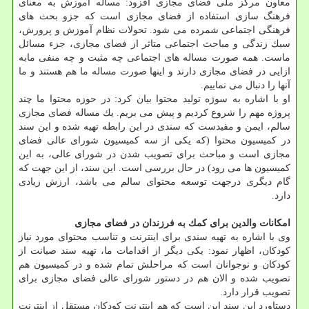
معاون مركز ملی فضای مجازی افزود: مساله آموزش به معنای
فرهنگ سازی استفاده از فضای مجازی است كه جزو بحث های
فرهنگی اجتماعی شمرده می شود. تحولات نظام آموزش و پرورش،
سبك زندگی و مباحث اجتماعی متاثر از فضای مجازی، جزء مسائل
ماست. همه صورت مساله های اجتماعی چه مثبت و چه منفی مابه
ازایی در فضای مجازی دارند و اینها صورت مساله ما هم هستند و ما
آنها را دنبال می نماییم.
او با اشاره به سوژه تولید محتوا بیان كرد: در حوزه محتوا ما چند
پروژه مهم را شروع كردیم و پیش می بریم. یك مساله فضای مجازی
سالم، ایمن و مفیدست كه سندی در این رابطه تهیه شده و این سند
در كمیسیون محتوا (كه یكی از سه كمیسیون شورای عالی فضای
مجازی است و مباحث برای تصویب شدن در شورای عالی، به این
كمیسیون ها می رود) در حال بررسی است. این سند، از این جهت كه
گام دیگری درجهت توسعه محتوای سالم می باشد، ارزش زیادی
دارد.
امكانات والدین برای كمك به فرزندان در فضای مجازی
وی با اشاره به تهیه سندی برای اینترنت و تناسب محتوای مورد نیاز
كودكان، اظهار نمود: یكی دیگر از اقدامات ما، تهیه سند صیانت از
كودكان و نوجوانان است كه مراحلش تمام شده و در كمیسیون هم
تصویب شده و الان هم در دستور شورای عالی فضای مجازی برای
تصویب قرار دارد.
دستاورد این سند این است كه هم اینترنت كودكان مستقل از اینترنت