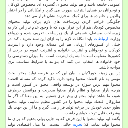
عمومی جامعه باشد و هم تولید محتوای گسترده ای مخصوص كودكان
و نوجوانان در فضای اینترنت صورت می گیرد و امكاناتی را در اختیار
والدین و خانواده ها برای كمك به فرزندانشان قرار می دهد.
چگونگی فراهم كردن زیرساخت های لازم برای تولید محتوای
مخصوص كودكان هم از این قرار بوده كه با وجود عدم نیاز این كار به
زیرساخت مستقل، قسمتی از یك زیرساخت تعریف شده و درواقع
وزارت
ارتباطات
باید امكانات لازم را به ازای این سند تعریف كند. در
خیلی از كشورهای اروپایی هم این مساله وجود دارد و اینترنت
كودكان و نوجوانان و اینترنت خانواده و اینترنت عموم در برخی از
كشورها متفاوت است؛ البته یك اینترنت است اما میزان دسترسی را
خود خانواده ها انتخاب می كنند كه بتوانند با شرایط متناسب تری
مواجه باشند.
در این زمینه خوراكیان با بیان این كه در عرصه تولید محتوا بحث
مهمی به نام اقتصاد محتوا وجود دارد، تاكید كرده كه مساله اقتصاد
محتوا مهم ترین سوژه در توسعه واقعی محتوا در كشور است و
هرچه بازار محتوا و نظام بازار محتوا مدیریت و موانعش برطرف
شود، ما شاهد تولید محتوای بیش تری هستیم. به این معنا كه اگر ما
سازوكار اقتصاد تولید محتوا را در كشور تنظیم نماییم، تولید محتوا
بطور جدی خودش در چرخه تولید قرار می گیرد و ما از این جهت یك
پیشرفت قابل توجه خواهیم داشت.
بگفته او، تولید محتوا با این فرض كه به جایی پولی بدهیم كه برای ما
محتوا تولید نماید، كلا
تجربه
جالبی نیست. اما مدل اقتصادی تولید