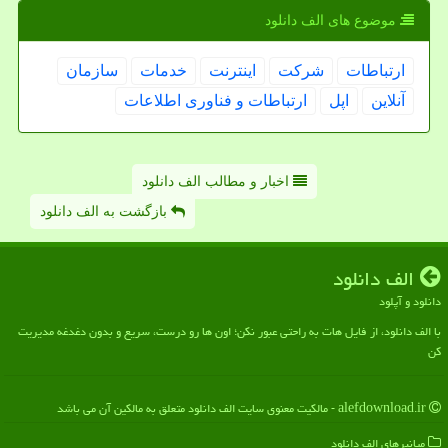
موضوع های الف دانلود
ارتباطات
شركت
اینترنت
خدمات
سازمان
آنلاین
اپل
ارتباطات و فناوری اطلاعات
اخبار و مطالب الف دانلود
بازگشت به الف دانلود
الف دانلود
دانلود و آپلود
با الف دانلود، از فایل هات به راحتی عبور نکن؛ اون ها رو درست، سریع و بدون دغدغه مدیریت
کن
alefdownload.ir - مالکیت معنوی سایت الف دانلود متعلق به مالکین آن می باشد
میانبرهای الف دانلود