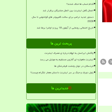
کدام حساب ها حذف شدند؟
اتصال کامل اینترنت بین الملل مشترکان برقرار شد
دستور جدید ترامپ برای ساخت کامپیوتر های کوانتومی تا سال
2028
تاریخ احتمالی رونمایی از آیفون 18 پرو و اولترا برملا شد
پربحث ترین ها
واکنش ایرانسل به ابهام درباره ی مصرف اینترنت
اینترنت ماهواره ای آمازون مستقیم به موبایل می رسد
خردسالان در تونل وحشت فیلترشکن ها
پاول دورف و جنگ بر سر اینترنت داستان معمار تلگرام چیست؟
جدیدترین ها