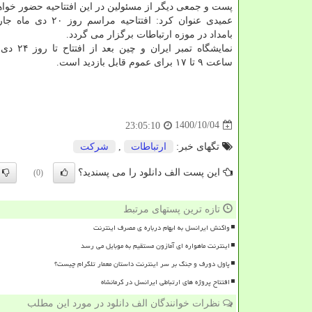
پست و جمعی دیگر از مسئولین در این افتتاحیه حضور خوا
بامداد در موزه ارتباطات برگزار می گردد.
ساعت ۹ تا ۱۷ برای عموم قابل بازدید است.
1400/10/04
23:05:10
تگهای خبر:
ارتباطات
,
شركت
این پست الف دانلود را می پسندید؟
(0)
تازه ترین پستهای مرتبط
واکنش ایرانسل به ابهام درباره ی مصرف اینترنت
اینترنت ماهواره ای آمازون مستقیم به موبایل می رسد
پاول دورف و جنگ بر سر اینترنت داستان معمار تلگرام چیست؟
افتتاح پروژه های ارتباطی ایرانسل در کرمانشاه
نظرات خوانندگان الف دانلود در مورد این مطلب