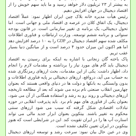
به بیشتر از ۲۳ تریلیون دلار خواهد رسید و ما باید سهم خویش را از
اقتصاد دیجیتال در جهان افزایش دهیم.
رئیس هیأت مدیره خانه بلاک چین ایران اظهار نمود: عملاً اقتصاد
دیجیتال، یک اتفاق کلان در عرصه ی اقتصاد ملی و جهانی است. اما
تحول دیجیتالی، یک برنامه ی تغییر سازمانی است. در قانون بودجه
سنواتی و برنامه ششم توسعه، وزارت ارتباطات و فناوری اطلاعات
مکلف شده سهم اقتصاد دیجیتال در GDP را به ۱۰ درصد افزایش دهد
اما هم اکنون این میزان حدود ۴ درصد است و از میانگین دنیا بسیار
عقب تریم.
پاک باخته گان زنجانی با اشاره به اینکه برای رسیدن به اقتصاد
دیجیتال باید گام های مورد نیاز را برداشته و مقدمات لازم را انجام
داد، اظهار داشت: یکی از این مقدمات، بحث ارزهای رمزنگاری شده
به حساب می آید، درواقع، ارزهای دیجیتالی بر پایه فناوری اطلاعات و
بدون وابستگی به بانکها و دولت ها در دنیای واقعی هستند که بعنوان
چهارمین انقلاب صنعتی نام برده می شوند که بعد از مطالعه تاریخچه
ارزهای دیجیتالی و روند رو به رشد و استفاده همگانی از آن می شود،
بعنوان یکی از فناوری های مهم نام برد. باید پذیرفت انقلابی در حوزه
تبادلات اقتصادی شکل گرفته که سبب می شود ارزهای سنتی
محکوم به تغییر باشند. بیتکوین بعنوان ابزار جدید مالی می تواند
استارت آپ ها را در ایران تقویت کند. این در شرایطی است که هنوز
بیتکوین در ایران تعیین تکلیف نشده است.
وی در عین حال بیان نمود: سرعت رشد و توسعه ارزهای دیجیتال