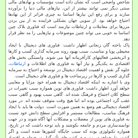
شاخص واضحی است که نشان داده است مؤسسات و نهادهای مالی
سنتی دیگر نمی توانند بیشتر از این، نیازهای مالی دنیا را برآورده
سازند و برای رفع این نیازها اساسا به چیزی فراتر از این نهادها
احتیاج خواهد بود. از سویی جهان بشکلی فزاینده به از بین بردن
مرزها برای معاملات و ارتباطات نیازمند است که فناوری بلاک چین
اساسا به خوبی می تواند چنین موضوعات و نیازهایی را مد نظر قرار
دهد.
پاک باخته گان زنجانی اظهار داشت: فناوری های دیجیتال با ایجاد
محیطی پویا و مناسب، سبب بهبود روند سرمایه گذاری کسب و کارها
و اثربخشی فعالیتهای کارآفرینانه آنها می شوند. وابستگی بخش های
اقتصادی به یکدیگر و نیاز آنها به فناوری های اطلاعات و
ارتباطات
،
جلوه گر نقش و اهمیت اقتصاد دیجیتال در توسعه و احتیاج به سرمایه
گذاری کسب و کارها در زیرساخت ها و فناوری های دیجیتال است.
وی با اشاره به اینکه اقتصاد دیجیتال به همراه خود مزایا و معایبی
خواهد آورد اظهار داشت: فناوری های نوین همواره سبب تغییرات در
سطح کلان اجتماع و فرهنگ شده اند. گاهی سبب بهبود و گاهی سبب
عقب گرد اجتماعی بوده اند اما هیچ وقت متوقف نشده اند. در مورد
اقتصاد دیجیتالی هم وضع به همین صورت است. دولت ها باید با ایجاد
فرهنگ مناسب، مطالعات مستمر و افزایش سطح دانش خود نسبت
به فناوری های نوین از معضلات و مشکلات آنها آگاه شوند و در جهت
توانمندسازی مردم و جامعه بکوشند و باید توجه داشت که در تاریخ،
همواره تکنولوژی بوده که سبب جایگاه کشورها شده است و اگر
کشور ما بخواهد در زمره ی کشورهای تأثیرگذار در حیطه ی اقتصاد