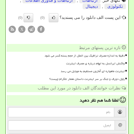
تگهای خبر:
ارتباطات
,
ارتباطات و فناوری اطلاعات
,
تكنولوژی
,
دیجیتال
این پست الف دانلود را می پسندید؟
(0)
(0)
X
تازه ترین پستهای مرتبط
دقیقا به اندازه مصرف ترافیک بین الملل از حجم بسته کسر می شود
واکنش ایرانسل به ابهام درباره ی مصرف اینترنت
اینترنت ماهواره ای آمازون مستقیم به موبایل می رسد
پاول دورف و جنگ بر سر اینترنت داستان معمار تلگرام چیست؟
نظرات خوانندگان الف دانلود در مورد این مطلب
لطفا شما هم
نظر دهید