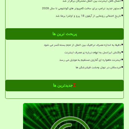
اتصال کامل اینترنت بین الملل مشترکان برقرار شد
دستور جدید ترامپ برای ساخت کامپیوتر های کوانتومی تا سال 2028
تاریخ احتمالی رونمایی از آیفون 18 پرو و اولترا برملا شد
پربحث ترین ها
دقیقا به اندازه مصرف ترافیک بین الملل از حجم بسته کسر می شود
واکنش ایرانسل به ابهام درباره ی مصرف اینترنت
اینترنت ماهواره ای آمازون مستقیم به موبایل می رسد
خردسالان در تونل وحشت فیلترشکن ها
جدیدترین ها