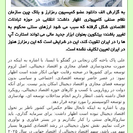
به گزارش الف دانلود عضو کمیسیون رمزارز و بلاک چین سازمان
نظام صنفی کامپیوتری اظهار داشت: انقلابی در حوزه تبادلات
اقتصادی شکل گرفته که سبب می شود ارزهای سنتی محکوم به
تغییر باشند؛ بیتکوین بعنوان ابزار جدید مالی می تواند استارت آپ
ها را در ایران تقویت کند، این در شرایطی است که این رمزارز هنوز
در ایران تعیین تکلیف نشده است.
علی پاک باخته گان زنجانی در گفتگو با ایسنا، با اشاره به اینکه در
صورت محدودسازی فضای مجازی و اقتصاد دیجیتالی، اصل لزوم
توسعه برای کشورها در صحنه رقابت جهانی انکار شده است اظهار
نمود: در عصر حاضر توسعه اقتصادی، اجتماعی و سیاسی بدون
توسعه فضای مجازی و اقتصاد دیجیتال امکان پذیر نیست. برای آنکه
دولت در رویارویی با کسب و کارهای حوزه اقتصاد دیجیتالی، رویکرد
فعال داشته باشد، انتظار داریم انجام مداخلات توسعه ای، نهادسازی
و توسعه اکوسیستم را مورد توجه قرار دهد.
وی با اشاره به اینکه تابحال نظام حکمرانی کشور ناظر بر تحول
اقتصاد دیجیتال نبوده است اظهار داشت: برای سرمایه گذاری، باید
سازوکارهای سنتی را کنار بگذاریم و در بستر فناوری و نوآوری
حرکت نماییم. نقش تحول دیجیتالی در رشد اقتصادی کشورها بسیار
مهم می باشد، سهم اقتصاد دیجیتالی از اقتصاد جهانی در سال ۲۰۲۵