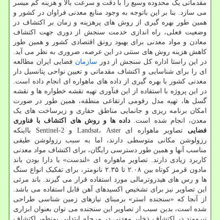
مقدماتی یک محدوده وسیع را با دقت و سرعت بالا و هزینه کم میسر
می سازد. بنا بر این باتوجه به وجود منابع معدنی فراوان در کشور و
همین طور بهره گیری از روش های پرهزینه و زمان بر اکتشاف در
وضعیت فعلی، راه اندازی خدمت سنجش از دوری جهت اکتشاف
معادن و مواد معدنی برای بهبود رونق اقتصادی کشور و همین طور
کاهش هزینه روش های سنتی در این عرصه، ضروری به نظر می آید.
در این راستا اداره کل سنجش از دور
سازمان
فضایی ایران مطالعه
ای را برای شناسایی و اکتشاف مقدماتی و تعیین نواحی پتانسیل دار
معدنی کشور با بهره گیری از داده های ماهواره ای انجام داده است.
در این پروژه با استفاده از این فنآوری تهیه نقشه خطواره ها و نقشه
گسل ها، تهیه مدل رقومی ارتفاعی منطقه، همین طور در صورت
امکان برنامه ریزی و جانمایی مناطق حفاری و زیرساخت های یک
معدن، انجام شده است.
داده ها و روش های اکتشاف با فناوری
فضایی
تصاویر ماهواره ای Landsat، Aster و Sentinel-2 بااینکه
رزولوشن مکانی متوسطی دارند، اما به سبب رزولوشن طیفی
مناسب آنها و همین طور دسترسی رایگان، برای اکتشاف مواد معدنی
کاربرد زیادی دارند. تصاویر ماهواره ای «لندست» با دارا بودن باند
مادون قرمز کوتاه بین ۲.۰۸ تا ۲.۳۵ نانومتر، برای تفکیک انواع سنگ
ها و رس های هیدروترمالی مورد استفاده قرار می گیرند. باند مرئی
این تصاویر نیز برای تشخیص اکسیدهای آهن قابل استفاده می باشد.
از آنجا که «سنجنده استر» برمبنای نیازهای زمین شناسی طراحی
شده است، بدین سبب از تصاویر این سنجنده می توان بعنوان ابزاری
نیرومند در اکتشاف ذخایر معدنی در مرحله ابتدایی بمنظور اکتشاف