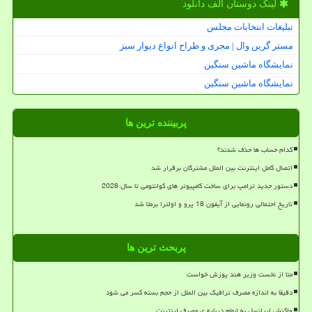
لینک دوستان الف دانلود
تبلیغات انتخابات مجلس
مستر گرین وال | مجری و طراح انواع دیوار سبز
نمایشگاه ماشین سنگین
نمایشگاه ماشین سنگین
پربیننده ترین ها
کدام حساب ها حذف شدند؟
اتصال کامل اینترنت بین الملل مشترکان برقرار شد
دستور جدید ترامپ برای ساخت کامپیوتر های کوانتومی تا سال 2028
تاریخ احتمالی رونمایی از آیفون 18 پرو و اولترا برملا شد
پربحث ترین ها
متا از نخست وزیر هند پوزش خواست
دقیقا به اندازه مصرف ترافیک بین الملل از حجم بسته کسر می شود
واکنش ایرانسل به ابهام درباره ی مصرف اینترنت