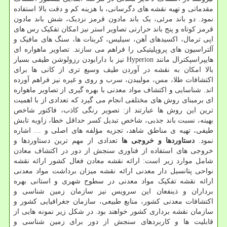
مقدماتی و تهیه نقشه های دگرسانی، با هزینه کم و دقت بالا استفاده
نمود. دو باند مرئی، یک باند مادون قرمز نزدیک، شش باند مادون
قرمز کوتاه و پنج باند حرارتی تصاویر استر نیز امکان تفکیک رس های
اپی ترمال، اکسیدهای آهن، سیلیس، کربنات ها، سنگ های مافیک و
آلتراسیون های پروپلیتیکی را فراهم می سازند. تصاویر ماهواره ای
هایپراسپکترال مانند Hyperion نیز با دارابودن رزولوشن طیفی بسیار
بالا امکان به نقشه در آوردن طیف وسیع تری از کانی ها برای
اکتشافات طلا، مس، مولیبدن، سرب و روی و غیره نیز فراهم آورده
اند. شناسایی و اکتشاف مواد معدنی با بهره گیری از تصاویر ماهواره
ای برمبنای روش های مختلفی انجام می گیرد که تعدادی از با اهمیت
ترین این روش ها عبارتند از: تصویر رنگی کاذب، فاکتور شاخص
بهینه، نسبت باند جذبی، شاخص تبدیل کسر حداقل خطا، زاویه تابش
طیفی، تهیه ی مناطق شاهد، تجزیه مؤلفه های اصلی و … اشاره
نمود.
دستاوردها و خروجی ها
تعدادی از مهم ترین دستاوردها و
خروجی های استفاده از فناوری سنجش از دور در اکتشاف معادن
شامل موارد زیر است: ارائه نقشه معادن فعال کشور ارائه نقشه
نواحی پتانسیل دار معدنی ارائه نقشه میزان برداشت مواد معدنی
ارائه نقشه تفکیک مواد معدنی در سطوح شهری و استانی بهره
برداران و ذینفعان این سرویس نیز سازمان زمین شناسی و
اکتشافات معدنی کشور، منابع طبیعی، سازمان جغرافیایی کشور و
سازمان نقشه برداری کشور خواهند بود. در شکل زیر نمونه هایی از
قابلیت ها و کاربردهای سنجش از دور برای زمین شناسی و