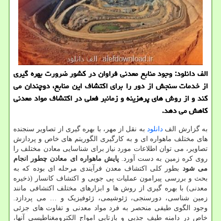
الف دانلود: وجود منابع معدنی فراوان در کشور ضرورت بهره گیری
از خدمات سنجش از دور را برای اکتشاف این منابع، دوچندان می
کند و از روش های پرهزینه و زمانبر فعلی در اکتشاف مواد معدنی
کاهش می دهد.
به گزارش الف
دانلود
به نقل از مهر، با بهره گیری از تصاویر سنجنده
های مختلف ماهواره ای و به کارگیری الگوریتم های خاص و پردازش
تصاویر، می توان اطلاعات مورد نیاز برای شناسایی معادن مختلف را
روی کره زمین به دست آورد.
پایش ماهواره ای معادن چطور انجام
می شود
بطور کلی اکتشاف معدن فرآیندی مرحله ای بوده که به
بحث و بررسی پیرامون عملیات پی جویی و اکتشاف کانسار (ذخیره
معدنی) با بهره گیری از روش ها و ابزارهای مختلف اکتشافی مانند
زمین شناسی، دورسنجی، ژئوشیمی، ژئوفیزیک و … می پردازد.
وجود الگوی طیفی منحصر به فرد مواد معدنی و تفاوت های جزئی
خاص در دامنه طیف جذبی و بازتابی امواج الکترومغناطیسی آنها،