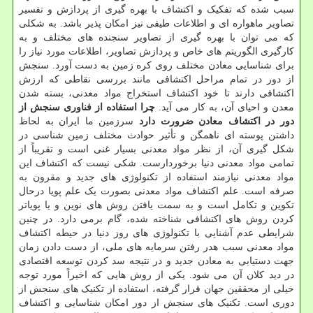
سبب شده که تفکیک و اکتشاف با بهره گیری از پردازش و تفسیر
تصاویر ماهواره ای و اطلاعات طیفی نیز امکان پذیر باشد. به شکلی
که می توان با بهره گیری از تصاویر سنجنده های مختلف و به
کارگیری الگوریتم های خاص و پردازش تصاویر، اطلاعات مورد نیاز را
برای شناسایی معادن مختلف روی کره زمین به دست آورد. سنجش
از دور در تمام مراحل اکتشافی مانند بررسی نقاطی که ارزش
اکتشافی دارند تا خود اکتشاف استخراج مواد معدنی، بسته شدن
معدن و احیای آن، به کار می آید.
چرا استفاده از فناوری سنجش از
دور در اکتشاف معادن ضرورت دارد
سرزمین ما ایران به لحاظ
داشتن پوسته ای ناهمگن و تأثیر حوادث مختلف زمین شناسی در
شکل گیری آن، از نظر مواد معدنی بسیار غنی است و تقریباً از
تمامی مواد معدنی دنیا برخوردارست. شکی نیست که اکتشاف این
مواد معدنی نیازمند استفاده از تکنولوژی های جدید و مقرون به
صرفه است. علم اکتشاف مواد معدنی بصورت یک علم پویا درحال
تکوین و تکامل است و به سمت یافتن روش های نوین و یا پویاتر
کردن روش های اکتشافی شناخته شده، گام برمی دارد. در چنین
شرایطی عدم آشنایی با تکنولوژی های روز دنیا در حیطه اکتشاف
مواد معدنی سبب هدر رفتن سرمایه های ملی، از دست دادن زمان
جهت دستیابی به معادن جدید و در نتیجه سد کردن توسعه اقتصادی
در دید کلان آن می شود. یکی از روش هایی که اخیراً مورد توجه
خیلی از محققین جهان قرار گرفته، استفاده از تکنیک های سنجش از
دوری است. تکنیک های سنجش از دور امکان شناسایی و اکتشاف