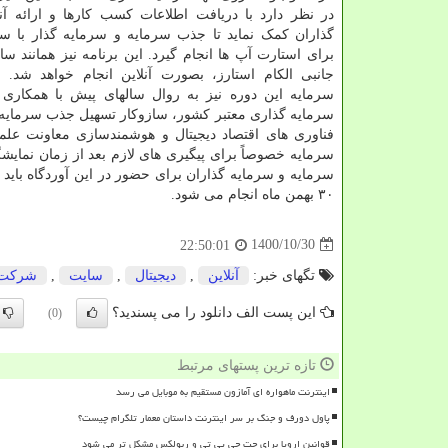
در نظر دارد با دریافت اطلاعات کسب کارها و ارائه آن
گذاران کمک نماید تا جذب سرمایه و سرمایه گذار با س
برای استارت آپ ها انجام گیرد. این برنامه نیز همانند سا
جانبی الکام استارز، بصورت آنلاین انجام خواهد شد. 
سرمایه این دوره نیز به روال سالهای پیش با همکاری
سرمایه گذاری معتبر کشور، سازوکار تسهیل جذب سرمایه تیم
فناوری های اقتصاد دیجیتال و هوشمندسازی معاونت عل
سرمایه خصوصاً برای پیگیری های لازم بعد از زمان نمای
۳۰ بهمن ماه انجام می شود.
1400/10/30
22:50:01
تگهای خبر:
آنلاین
,
دیجیتال
,
سایت
,
شركت
این پست الف دانلود را می پسندید؟
(0)
تازه ترین پستهای مرتبط
اینترنت ماهواره ای آمازون مستقیم به موبایل می رسد
پاول دورف و جنگ بر سر اینترنت داستان معمار تلگرام چیست؟
قوانین اروپا برای چت جی پی تی و ربولکس مشکل تر می شود