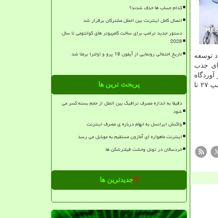
کدام حساب ها حذف شدند؟
اتصال کامل اینترنت بین الملل مشترکان برقرار شد
دستور جدید ترامپ برای ساخت کامپیوتر های کوانتومی تا سال
2028
تاریخ احتمالی رونمایی از آیفون 18 پرو و اولترا برملا شد
د توسعه
های جذب
آوردگاه
پربحث ترین ها
سرمایه و سرمایه گذاران برای حضور در این آوردگاه باید به سایت ستاد توسعه فناوری های اقتصاد دیجیتال مراجعه کنند. نمایشگاه الکامپ ۲۷ تا
دقیقا به اندازه مصرف ترافیک بین الملل از حجم بسته کسر می
شود
واکنش ایرانسل به ابهام درباره ی مصرف اینترنت
اینترنت ماهواره ای آمازون مستقیم به موبایل می رسد
خردسالان در تونل وحشت فیلترشکن ها
جدیدترین ها