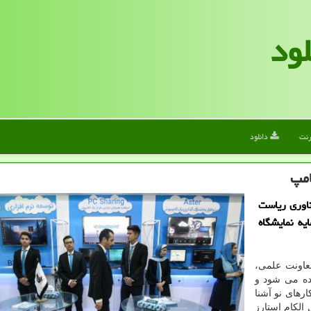
لود
رنت
دانلود
امپ
اوری ریاست
یه نمایشگاه
معاونت علمی،
ده می شود و
رهای نو آشنا
 الکام استارز