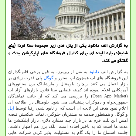
به گزارش الف دانلود یکی از پنل های زیر مجموعه سنا فردا (پنج
شنبه)درباره لایحه ای برای کنترل فروشگاه های اپلیکیشن بحث و
گفتگو می کند.
به گزارش الف
دانلود
به نقل از رویترز، به قول برخی قانونگذاران
این فروشگاه های اپ همچون اپ استور و
گوگل
پلی قدرت زیادی بر
بازار اعمال می کنند. ریچارد بلومنتال و مارشابلک برن سناتورهای
آمریکایی اعلام نموده اند کمیته قضایی سنا قانون بازارهای آزاد اپ
(Open App Market) را بررسی می کند که از جانب نمایندگان
جمهوریخواه و دموکرات پشتیبانی می شود. بلومنتال در اطلاعیه ای
اعلام نمود هدف این لایحه آن است که از نابود شدن رقبا توسط
اپل
و گوگل و همینطور صدمه به مشتریان جلوگیری نماید. شکستن قبضه
آهنین این پلت فرم ها در بازار چند میلیارد دلاری بازار اپلیکیشن ها
مدت ها است که به تاخیر افتاده است. بلک برن هم اظهار داشت:
جلسه استماع ما را یک گام به مسئولیت پذیر کردن شرکت هایی