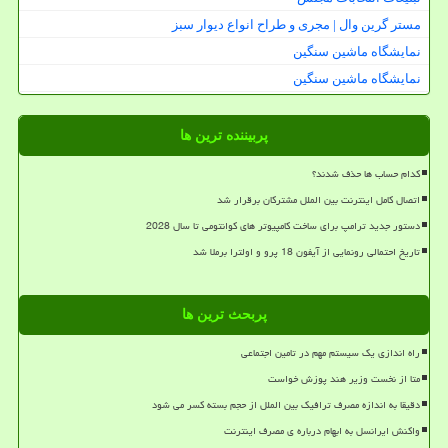
مستر گرین وال | مجری و طراح انواع دیوار سبز
نمایشگاه ماشین سنگین
نمایشگاه ماشین سنگین
پربیننده ترین ها
کدام حساب ها حذف شدند؟
اتصال کامل اینترنت بین الملل مشترکان برقرار شد
دستور جدید ترامپ برای ساخت کامپیوتر های کوانتومی تا سال 2028
تاریخ احتمالی رونمایی از آیفون 18 پرو و اولترا برملا شد
پربحث ترین ها
راه اندازی یک سیستم مهم در تامین اجتماعی
متا از نخست وزیر هند پوزش خواست
دقیقا به اندازه مصرف ترافیک بین الملل از حجم بسته کسر می شود
واکنش ایرانسل به ابهام درباره ی مصرف اینترنت