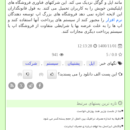
مانند اپل و گوگل نزدیک می کند. این شرکتهای فناوری فروشگاه های
اپلیکیشن خویش را به کاربران تحمیل می کنند. به قول قانونگذاران
این لایحه اجازه نمی دهد فروشگاه های بزرگ اپ توسعه دهندگان
نرم افزار
را مجبور کنند از سیستم های پرداخت آنها استفاده کنند و
اپ ها را به علت عرضه بها یا شرایطی متفاوت از فروشگاه اپ یا
سیستم پرداخت دیگری مجازات کنند.
1400/11/01
12:13:28
941
/ 5
0.0
تگهای خبر:
اپل
,
پشتیبان
,
سیستم
,
شركت
این پست الف دانلود را می پسندید؟
(0)
(0)
X
تازه ترین پستهای مرتبط
متا از نخست وزیر هند پوزش خواست
دقیقا به اندازه مصرف ترافیک بین الملل از حجم بسته کسر می شود
واکنش ایرانسل به ابهام درباره ی مصرف اینترنت