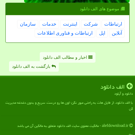
موضوع های الف دانلود
ارتباطات
شركت
اینترنت
خدمات
سازمان
آنلاین
اپل
ارتباطات و فناوری اطلاعات
اخبار و مطالب الف دانلود
بازگشت به الف دانلود
الف دانلود
دانلود و آپلود
با الف دانلود، از فایل هات به راحتی عبور نکن؛ اون ها رو درست، سریع و بدون دغدغه مدیریت
کن
alefdownload.ir - مالکیت معنوی سایت الف دانلود متعلق به مالکین آن می باشد