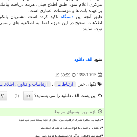
مركزی اعلام نمود: طبق اطلاع قبلی، هزینه دریافت پیامك 
بر عهده بانك ها و موسسات اعتباری است.
طبق آنچه این
دستگاه
تاكید كرده است مشتریان بانك
اطلاعات صحیح در این حوزه فقط به اطلاعیه های رسمی
توجه نمایند.
منبع:
الف دانلود
1398/10/15
19:30:59
تگهای خبر:
ارتباطات
,
ارتباطات و فناوری اطلاعات
این پست الف دانلود را می پسندید؟
(1)
تازه ترین پستهای مرتبط
دقیقا به اندازه مصرف ترافیک بین الملل از حجم بسته کسر می شود
واکنش ایرانسل به ابهام درباره ی مصرف اینترنت
اینترنت ماهواره ای آمازون مستقیم به موبایل می رسد