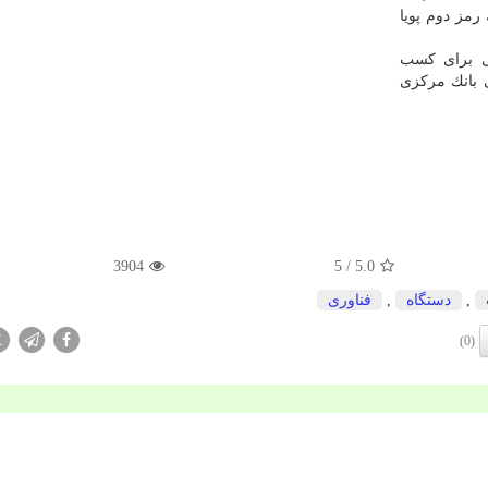
رمز دوم پویا
ی برای كسب
 بانك مركزی
3904
/ 5
5.0
,
دستگاه
,
فناوری
X
(0)