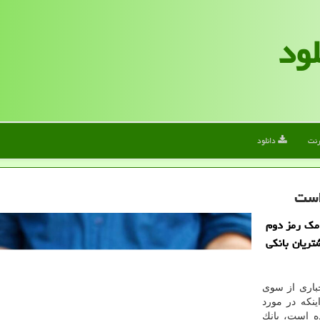
لود
رنت
دانلود
 است
امك رمز دوم
تریان بانكی
خباری از سوی
نكه در مورد
ده است، بانك