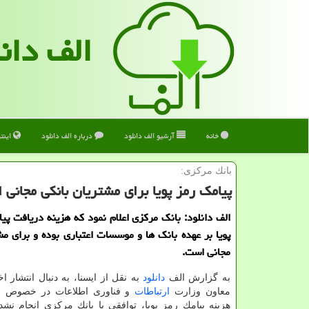
الف دان
خانه
آرشیو الف دانلود
درباره الف دانلود
اینت
بانك مركزی:
پیامك رمز پویا برای مشتریان بانكی مجانی
الف دانلود: بانك مركزی اعلام نمود كه هزینه دریافت پی
پویا بر عهده بانك ها و موسسات اعتباری بوده و برای مش
مجانی است.
به گزارش الف
دانلود
به نقل از ایسنا، به دنبال انتشار ا
معاون وزارت
ارتباطات
و فناوری اطلاعات در خصوص ای
هزینه پیامك رمز پویا، توافقی با بانك مركزی انجام نش