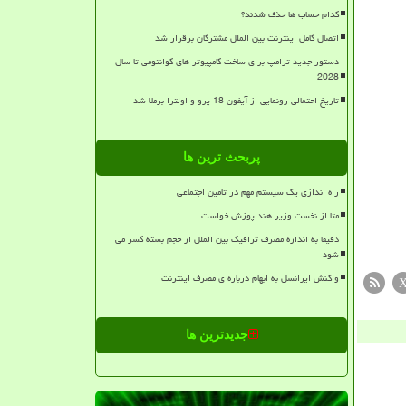
کدام حساب ها حذف شدند؟
اتصال کامل اینترنت بین الملل مشترکان برقرار شد
دستور جدید ترامپ برای ساخت کامپیوتر های کوانتومی تا سال
2028
تاریخ احتمالی رونمایی از آیفون 18 پرو و اولترا برملا شد
پربحث ترین ها
راه اندازی یک سیستم مهم در تامین اجتماعی
متا از نخست وزیر هند پوزش خواست
دقیقا به اندازه مصرف ترافیک بین الملل از حجم بسته کسر می
شود
واکنش ایرانسل به ابهام درباره ی مصرف اینترنت
جدیدترین ها