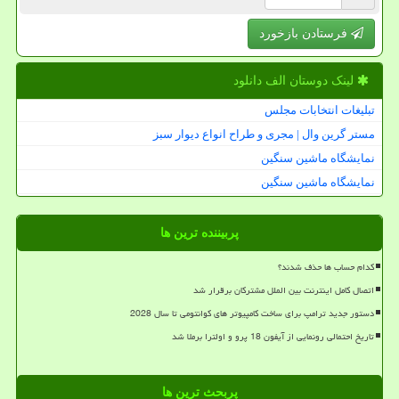
فرستادن بازخورد
لینک دوستان الف دانلود
تبلیغات انتخابات مجلس
مستر گرین وال | مجری و طراح انواع دیوار سبز
نمایشگاه ماشین سنگین
نمایشگاه ماشین سنگین
پربیننده ترین ها
کدام حساب ها حذف شدند؟
اتصال کامل اینترنت بین الملل مشترکان برقرار شد
دستور جدید ترامپ برای ساخت کامپیوتر های کوانتومی تا سال 2028
تاریخ احتمالی رونمایی از آیفون 18 پرو و اولترا برملا شد
پربحث ترین ها