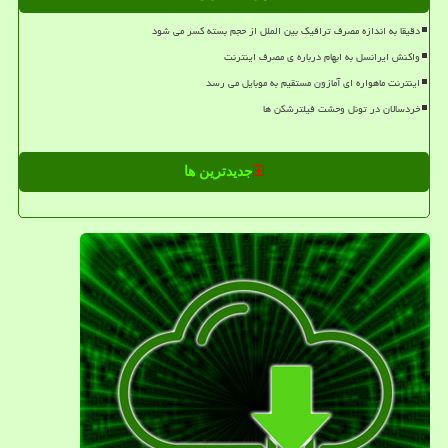
دقیقا به اندازه مصرف ترافیک بین الملل از حجم بسته کسر می شود
واکنش ایرانسل به ابهام درباره ی مصرف اینترنت
اینترنت ماهواره ای آمازون مستقیم به موبایل می رسد
خردسالان در تونل وحشت فیلترشکن ها
جدیدترین ها