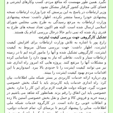
نگیرد. همین طور مهمست که منافع مردم، کسب وکارهای اینترنتی و
فضای کلی مجازی کشور گرفتار مشکل نشود.
وزیر ارتباطات در پاسخ به این پرسش که چرا وزارت ارتباطات نسخه
پیشنهادی خودرا رسما منتشر نکرده، اظهار داشت: نسخه پیشنهادی
وزارت ارتباطات به مرجع رسیدگی به طرح یعنی مجلس شورای
اسلامی ارسال شده است. البته هم اکنون تعداد نسخه های طرح به
قدری زیاد شده که نمی دانم حالا درحال بررسی کدام یک هستند.
تشکیل کارگروهی جهت بررسی کیفیت اینترنت
زارع پور با اشاره به تلاش وزارت ارتباطات برای افزایش کیفیت
اینترنت، اظهار داشت: جهت بررسی مسائل مربوط به کیفیت
اینترنت، کارگروهی تشکیل شده و آنها را مامور کرده ایم تا در زمینه
ارتباطات سیار و ثابت، نقاطی که نیاز به بهبود دارد را شناسایی کرده
و مشکلات آنها را مرتفع کنند. پروژه هایی که امروز راه اندازی شد
نیز می توانند کیفیت اینترنت را تا حدودی بالا ببرد. امیدواریم با این
اقدامات مردم بهبود کیفیت اینترنت را ببینند.
وی درباره ارائه خدمات کاربردی بر بستر شبکه ملی اطلاعات، بیان
کرد: راه اندازی خدمات پایه کاربردی باید با کمک بخش خصوصی
صورت گیرد، چونکه دولت ظرفیت لازم برای این کار را ندارد. بخش
خصوصی باید این اتفاق را رقم بزند. همانطور که شاهد می باشیم در
زمینه خرید و فروش کالا و حمل و نقل بخش خصوصی آستین بالا زده
و اتفاقات خوبی رخ داده است. در کارگروه خدمات شبکه ملی
اطلاعات، مدلی را پیشنهاد کردیم تا برمبنای آن، تمام خدمات دولتی،
عمومی، بخش خصوصی و پایه کاربردی با یک بار احراز هویت در