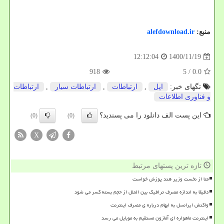
منبع:
alefdownload.ir
1400/11/19
12:12:04
918
/ 5
0.0
تگهای خبر:
اپل
,
ارتباطات
,
ارتباطات سیار
,
ارتباطات
و فناوری اطلاعات
این پست الف دانلود را می پسندید؟
(0)
(0)
X
تازه ترین پستهای مرتبط
متا از نخست وزیر هند پوزش خواست
دقیقا به اندازه مصرف ترافیک بین الملل از حجم بسته کسر می شود
واکنش ایرانسل به ابهام درباره ی مصرف اینترنت
اینترنت ماهواره ای آمازون مستقیم به موبایل می رسد