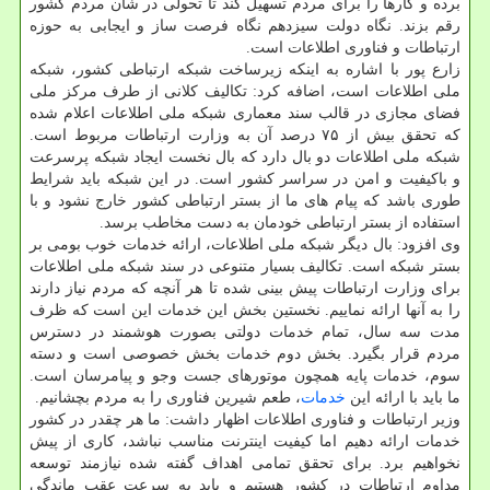
برده و کارها را برای مردم تسهیل کند تا تحولی در شان مردم کشور
رقم بزند. نگاه دولت سیزدهم نگاه فرصت ساز و ایجابی به حوزه
ارتباطات و فناوری اطلاعات است.
زارع پور با اشاره به اینکه زیرساخت شبکه ارتباطی کشور، شبکه
ملی اطلاعات است، اضافه کرد: تکالیف کلانی از طرف مرکز ملی
فضای مجازی در قالب سند معماری شبکه ملی اطلاعات اعلام شده
که تحقق بیش از ۷۵ درصد آن به وزارت ارتباطات مربوط است.
شبکه ملی اطلاعات دو بال دارد که بال نخست ایجاد شبکه پرسرعت
و باکیفیت و امن در سراسر کشور است. در این شبکه باید شرایط
طوری باشد که پیام های ما از بستر ارتباطی کشور خارج نشود و با
استفاده از بستر ارتباطی خودمان به دست مخاطب برسد.
وی افزود: بال دیگر شبکه ملی اطلاعات، ارائه خدمات خوب بومی بر
بستر شبکه است. تکالیف بسیار متنوعی در سند شبکه ملی اطلاعات
برای وزارت ارتباطات پیش بینی شده تا هر آنچه که مردم نیاز دارند
را به آنها ارائه نماییم. نخستین بخش این خدمات این است که ظرف
مدت سه سال، تمام خدمات دولتی بصورت هوشمند در دسترس
مردم قرار بگیرد. بخش دوم خدمات بخش خصوصی است و دسته
سوم، خدمات پایه همچون موتورهای جست وجو و پیامرسان است.
ما باید با ارائه این
خدمات
، طعم شیرین فناوری را به مردم بچشانیم.
وزیر ارتباطات و فناوری اطلاعات اظهار داشت: ما هر چقدر در کشور
خدمات ارائه دهیم اما کیفیت اینترنت مناسب نباشد، کاری از پیش
نخواهیم برد. برای تحقق تمامی اهداف گفته شده نیازمند توسعه
مداوم ارتباطات در کشور هستیم و باید به سرعت عقب ماندگی