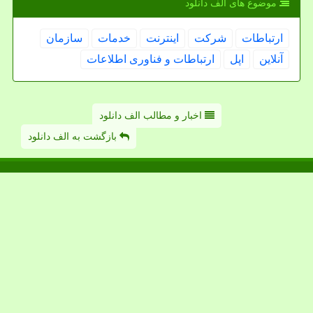
موضوع های الف دانلود
ارتباطات
شركت
اینترنت
خدمات
سازمان
آنلاین
اپل
ارتباطات و فناوری اطلاعات
اخبار و مطالب الف دانلود
بازگشت به الف دانلود
الف دانلود
دانلود و آپلود
با الف دانلود، از فایل هات به راحتی عبور نکن؛ اون ها رو درست، سریع و بدون دغدغه مدیریت
کن
alefdownload.ir - مالکیت معنوی سایت الف دانلود متعلق به مالکین آن می باشد
میانبرهای الف دانلود