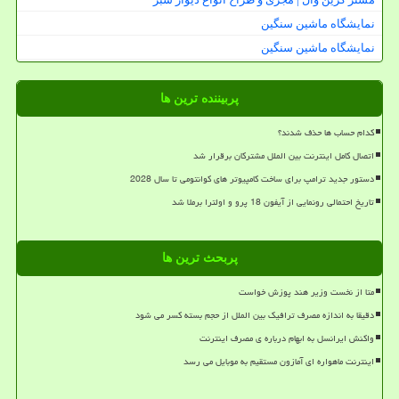
نمایشگاه ماشین سنگین
نمایشگاه ماشین سنگین
پربیننده ترین ها
کدام حساب ها حذف شدند؟
اتصال کامل اینترنت بین الملل مشترکان برقرار شد
دستور جدید ترامپ برای ساخت کامپیوتر های کوانتومی تا سال 2028
تاریخ احتمالی رونمایی از آیفون 18 پرو و اولترا برملا شد
پربحث ترین ها
متا از نخست وزیر هند پوزش خواست
دقیقا به اندازه مصرف ترافیک بین الملل از حجم بسته کسر می شود
واکنش ایرانسل به ابهام درباره ی مصرف اینترنت
اینترنت ماهواره ای آمازون مستقیم به موبایل می رسد