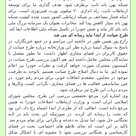
شبکه پهن باند ثابت برطرف شود. هدف گذاری ما برای توسعه
ارتباطات ثابت، راه اندازی ۲۰ میلیون پورت فیبرنوری است، برای
اینکه فشار مضاعف بر شبکه ارتباطی کشور سبب شده کیفیت شبکه
پهن باند سیار کاهش پیدا کند. مخابرات بعنوان یک سرمایه بزرگ ملی
باید پای کار بیاید و نقش خودرا در تکمیل شبکه ملی اطلاعات ایفا کند.
طرح صیانت از ابتدا نباید رسانه ای می شد
زارع پور همین طور در حاشیه این مراسم و در جمع خبرنگاران، در
پاسخ به سوال ایسنا درباره نظر این وزارتخانه درباره طرح صیانت از
حقوق کاربران در فضای مجازی اظهار داشت: ما بطور مفصل با
نمایندگان مجلس تعامل داشته ایم. هم اکنون بررسی طرح صیانت در
کمیسیون مشترک صورت خواهد گرفت و نظرات خودرا نیز اعلام
نموده ایم. ما به دنبال اصلاح طرح صیانت هستیم. باتوجه به ظرفیت
موجود در مجلس، معتقدم اتفاقات خوبی برای مردم رقم خورد. در
عین ساماندهی فعالیت ها در فضای مجازی، نگرانی کسب وکارها و
مردم درباب این طرح نیز برطرف شود.
وی اشاره کرد: مرجع تخصصی بررسی این طرح، مجلس شورای
اسلامی ایران است و وزارت ارتباطات اصلاحات خودرا به همین
مرجع داده است. اتفاقی که از نظرم از ابتدا اشتباه رخ داد، این بود
که بحث را رسانه ای کردند. در صورتیکه این بحث باید در لایه
نخبگانی حل شود، اما تبدیل به دغدغه و نگرانی برای تمام مردم شد.
تاکید بر این است که بجای تلاطم های اجتماعی، بحث در فضای
کارشناسی و نخبگانی بررسی شود تا مصوبه ای با اشکال شکل