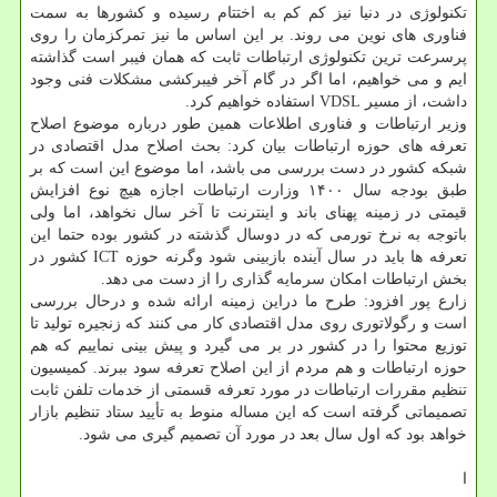
تکنولوژی در دنیا نیز کم کم به اختتام رسیده و کشورها به سمت
فناوری های نوین می روند. بر این اساس ما نیز تمرکزمان را روی
پرسرعت ترین تکنولوژی ارتباطات ثابت که همان فیبر است گذاشته
ایم و می خواهیم، اما اگر در گام آخر فیبرکشی مشکلات فنی وجود
داشت، از مسیر VDSL استفاده خواهیم کرد.
وزیر ارتباطات و فناوری اطلاعات همین طور درباره موضوع اصلاح
تعرفه های حوزه ارتباطات بیان کرد: بحث اصلاح مدل اقتصادی در
شبکه کشور در دست بررسی می باشد، اما موضوع این است که بر
طبق بودجه سال ۱۴۰۰ وزارت ارتباطات اجازه هیچ نوع افزایش
قیمتی در زمینه پهنای باند و اینترنت تا آخر سال نخواهد، اما ولی
باتوجه به نرخ تورمی که در دوسال گذشته در کشور بوده حتما این
تعرفه ها باید در سال آینده بازبینی شود وگرنه حوزه ICT کشور در
بخش ارتباطات امکان سرمایه گذاری را از دست می دهد.
زارع پور افزود: طرح ما دراین زمینه ارائه شده و درحال بررسی
است و رگولاتوری روی مدل اقتصادی کار می کنند که زنجیره تولید تا
توزیع محتوا را در کشور در بر می گیرد و پیش بینی نماییم که هم
حوزه ارتباطات و هم مردم از این اصلاح تعرفه سود ببرند. کمیسیون
تنظیم مقررات ارتباطات در مورد تعرفه قسمتی از خدمات تلفن ثابت
تصمیماتی گرفته است که این مساله منوط به تأیید ستاد تنظیم بازار
خواهد بود که اول سال بعد در مورد آن تصمیم گیری می شود.
ا