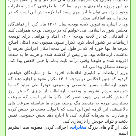
در این پروژه راهبردی و مهم ایفا کند. با ظرفیتی که در مخابرات
وجود دارد، می توان با این مهم رسید اما لازمه اش این است که در
مخابرات هم اتفاقاتی بیفتد.
وی با اشاره به تدوین لایحه بودجه سال ۱۴۰۱ بیان کرد: از نمایندگان
مجلس شورای اسلامی می خواهم که در بررسی بودجه همراهی کنند
تا اتفاقاتی که در لایحه بودجه ۱۴۰۰ افتاد و موانعی برای توسعه
ارتباطات در کشور ایجاد کرد، تکرار نشود. همچون عدم امکان اصلاح
تعرفه ها. تنها حوزه ای که در طول این مدت امکان افزایش تعرفه را
نداشت، ارتباطات بود. نیاز بیش از گذشته شده و هزینه ها به شدت
افزوده شده و طبیعتا وقتی درآمد ثابت بماند یا حتی کاهش پیدا کند،
توسعه مشکل پیدا می کند.
وزیر ارتباطات و فناوری اطلاعات افزود: ما از نمایندگان خواهش
کردیم که چنین احکامی در بودجه ۱۴۰۱ تکرار نشود و اجازه دهند که
حوزه ارتباطات مسیر تخصصی و طبیعی خودرا طی نماید که ما
شرمنده مردم نشویم و وضعیت ارتباطات از چیزی که هر روز
کیفیتش کاسته می شود، تغییر کند. نگاه ما این است که سرعت
دسترسی مردم به چندصد مگ برسد، مردم ما شایسته سرعت های
بالا هستند، این لازمه اش این است که یا دولت دست در جیبش کرده
و مبادرت به سرمایه گذاری کند، یا اجازه دهد بخش خصوصی نفس
بکشد و بتواند خودش را بازسازی کند.
یکی از گام های بزرگ
مخابرات
، اجرائی کردن مصوبه بیت استریم
است