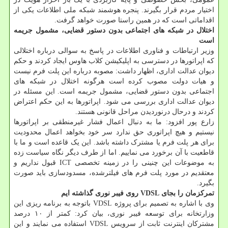
اختیار مردم قرار بگیرند. پنجره هوشمند شبکه ملی اطلاعات یکی از
اقداماتی است که در همین راستا صورت خواهد گرفت.
اختلال در شبکه های اجتماعی بدون دستور قضایی، مشمول جریمه
است
وزیر ارتباطات و فناوری اطلاعات در پاسخ به سوالی درباره اختلالی
که اپراتورها در دسترسی به اپلیکیشن کلاب هاوس ایجاد کردند و حکم
دیوان عدالت اداری، اظهار داشت: مصوبه درباره این پلت فرم نیست
و هیات دولت مصوب کرده است هرگونه اختلال در شبکه های
اجتماعی بدون دستور قضایی، مشمول جریمه است. این مسئله در
دیوان عدالت اداری بررسی می ‎شود. اپراتورها به این حکم اعتراض
کردند و درحال درنوردیدن مراحل قانونی هستند.
زارع پور افزود: ما به دنبال اعمال فشار غیرمنطقی بر اپراتورها
نیستیم و هیچ اپراتوری حق ندارد سر خود بخواهد اعمال محدودیت
برای هر پلت فرم یا مشترک داشته باشد. این یک قاعده است و ما با
قاطعیت با آن برخورد می نماییم. اما از طرف دیگر نگاه سیاست زده
به موضوعات این چنینی را در زمینه تخصصی ICT قبول نداریم و
معتقدیم در مورد پلت فرم های فیلترشده، مسدودسازی باید صورت
بگیرد.
تمرکزمان را بجای VDSL روی فیبر نوری گذاشته ایم
وی با اشاره به تصمیم برای پروژه VDSL باتوجه به برنامه ریزی این
وزارتخانه برای توسعه فیبر نوری، بیان کرد: کمتر از ۱۰ درصد
مشترکان اینترنت ثابت از سرویس VDSL استفاده می نمایند و این