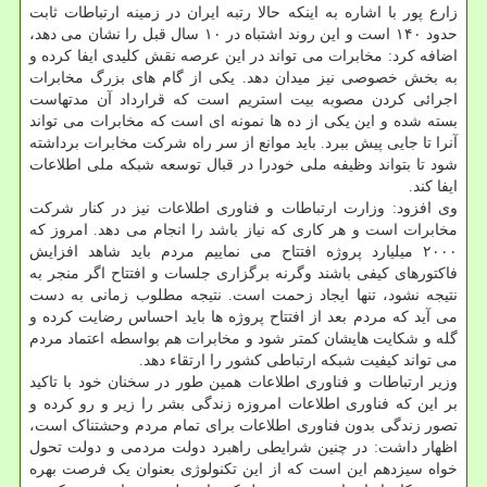
زارع پور با اشاره به اینکه حالا رتبه ایران در زمینه ارتباطات ثابت
حدود ۱۴۰ است و این روند اشتباه در ۱۰ سال قبل را نشان می دهد،
اضافه کرد: مخابرات می تواند در این عرصه نقش کلیدی ایفا کرده و
به بخش خصوصی نیز میدان دهد. یکی از گام های بزرگ مخابرات
اجرائی کردن مصوبه بیت استریم است که قرارداد آن مدتهاست
بسته شده و این یکی از ده ها نمونه ای است که مخابرات می تواند
آنرا تا جایی پیش ببرد. باید موانع از سر راه شرکت مخابرات برداشته
شود تا بتواند وظیفه ملی خودرا در قبال توسعه شبکه ملی اطلاعات
ایفا کند.
وی افزود: وزارت ارتباطات و فناوری اطلاعات نیز در کنار شرکت
مخابرات است و هر کاری که نیاز باشد را انجام می دهد. امروز که
۲۰۰۰ میلیارد پروژه افتتاح می نماییم مردم باید شاهد افزایش
فاکتورهای کیفی باشند وگرنه برگزاری جلسات و افتتاح اگر منجر به
نتیجه نشود، تنها ایجاد زحمت است. نتیجه مطلوب زمانی به دست
می آید که مردم بعد از افتتاح پروژه ها باید احساس رضایت کرده و
گله و شکایت هایشان کمتر شود و مخابرات هم بواسطه اعتماد مردم
می تواند کیفیت شبکه ارتباطی کشور را ارتقاء دهد.
وزیر ارتباطات و فناوری اطلاعات همین طور در سخنان خود با تاکید
بر این که فناوری اطلاعات امروزه زندگی بشر را زیر و رو کرده و
تصور زندگی بدون فناوری اطلاعات برای تمام مردم وحشتناک است،
اظهار داشت: در چنین شرایطی راهبرد دولت مردمی و دولت تحول
خواه سیزدهم این است که از این تکنولوژی بعنوان یک فرصت بهره