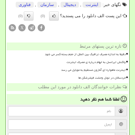
تگهای خبر:
اینترنت
,
دیجیتال
,
سازمان
,
فناوری
این پست الف دانلود را می پسندید؟
(0)
(0)
X
تازه ترین پستهای مرتبط
دقیقا به اندازه مصرف ترافیک بین الملل از حجم بسته کسر می شود
واکنش ایرانسل به ابهام درباره ی مصرف اینترنت
اینترنت ماهواره ای آمازون مستقیم به موبایل می رسد
خردسالان در تونل وحشت فیلترشکن ها
نظرات خوانندگان الف دانلود در مورد این مطلب
لطفا شما هم
نظر دهید