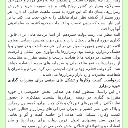
رمزارزها، چه بصورت استخراج بیتکوین که به زعم مردم و حتی خود
مسئولان، بسیار در کشور رواج یافته و چه بصورت خرید و فروش
رمزارزها، نشان داد که این حوزه به سبب ماهیت جذابی که دارد، هر
روز بیشتر از گذشته نظر افراد مختلف را به خود جذب می کند. بنا بر
این نیاز است که بدون تعصب و اقدامات محدودکننده، به ساماندهی
آنها پرداخت.
البته بنظر می رسد دولت سیزدهم، از ابتدا برنامه هایی برای قانون
گذاری حوزه ارزهای دیجیتال دارد و بدین جهت محسن رضایی، معاون
اقتصادی رئیس جمهور، اظهاراتی در این عرصه داشت و در توییتر و با
هشتگ رمزارز، نوشته بود: رمزارزها یک نوآوری بین المللی و فرصت
پولی هستند. در دولت ما با هدایت درست و تنظیم مقررات متناسب،
از ‫رمزارزها به نفع منافع ملی و سرمایه های مردم استفاده خواهد
شد. اگر دولت فعلی، زودتر چاره اندیشی می کرد، مردم و ناظران با
شفافیت بیشتری، وارد بازار رمزارزها می شدند.
درخواست کسب وکارها و تشکل های صنفی برای مقررات گذاری
حوزه رمزارز
در این راستا، بمنظور ایجاد هم صدایی بخش خصوصی در حوزه
مقررات گذاری در زمینه رمزارزها نشست همفکری با حضور
نمایندگانی از انجمن های فین تک و بلاک چین ایران، کمیسیون رمزارز
و بلاک چین نصر کشور و مدیران صرافی های رمزارز و فعالین حوزه
کسب وکاری تشکیل شد. هدف این جلسه گفت و گو و تعامل
پیرامون سند پیشنهادی تحول آفرین دولت برای رمزارزها و بیان
انتقادات و پیشنهادهای فعالان بخش خصوصی در این مورد بود.