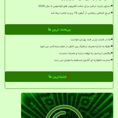
دستور جدید ترامپ برای ساخت کامپیوتر های کوانتومی تا سال 2028
تاریخ احتمالی رونمایی از آیفون 18 پرو و اولترا برملا شد
پربحث ترین ها
متا از نخست وزیر هند پوزش خواست
دقیقا به اندازه مصرف ترافیک بین الملل از حجم بسته کسر می شود
واکنش ایرانسل به ابهام درباره ی مصرف اینترنت
اینترنت ماهواره ای آمازون مستقیم به موبایل می رسد
جدیدترین ها