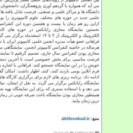
می آید که همواره با گردهم آوری پژوهشگران، دانشجویان 
دانشگاه ها و مراکز علمی و صنعتی، فرصت تبادل یافته ها 
علمی جدید در حوزه های مختلف علوم کامپیوتری را بوج
ازاین رو هم زمان با بیست و هفتمین دوره این کنفرانس
نخستین نمایشگاه مجازی رایانکس در حوزه های کامپ
الکترونیک و الکترونیک از ۴ تا ۱۴ اسفندماه بر
فراهانی عضو هیأت مدیره انجمن علمی کامپیوتر ایران با 
هرساله در حاشیه کنفرانس کامپیوتر انجمن، نمایشگاهی 
مجازی بودن کنفرانس سال جاری، تصمیم گرفتیم تا نمایشگاه
فرصت مناسبی برای بخش خصوصی است تا آخرین دستاورده
خویش را در این نمایشگاه جستجو کنند. فراهانی با اشاره به
ادامه داد: برنامه ریزی های لازم برای برگزاری کارگاه
می دهد و با استفاده بستری که برای این نمایشگاه تهیه ش
همینطور مجازی بودن نمایشگاه باعث صرفه جویی در زمان بر
ترین زمان بیایند.
منبع:
alefdownload.ir