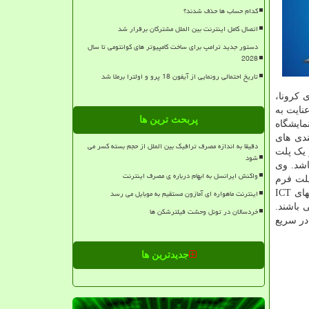
کدام حساب ها حذف شدند؟
اتصال کامل اینترنت بین الملل مشترکان برقرار شد
دستور جدید ترامپ برای ساخت کامپیوتر های کوانتومی تا سال
2028
تاریخ احتمالی رونمایی از آیفون 18 پرو و اولترا برملا شد
 کرونا،
نایت به
پربحث ترین ها
مایشگاه
دی های
دقیقا به اندازه مصرف ترافیک بین الملل از حجم بسته کسر می
 یک پلت
شود
در دسترس می باشد. وی
واکنش ایرانسل به ابهام درباره ی مصرف اینترنت
پلت فرم
اینترنت ماهواره ای آمازون مستقیم به موبایل می رسد
نمایشگاه رایانکس برگزار می گردد. به نقل از ایشان، نمایشگاه رایانکس فرصت خیلی خوبی برای دیده شدن در سطح کشور به شرکتهای ICT
 باشند.
خردسالان در تونل وحشت فیلترشکن ها
در سریع
جدیدترین ها