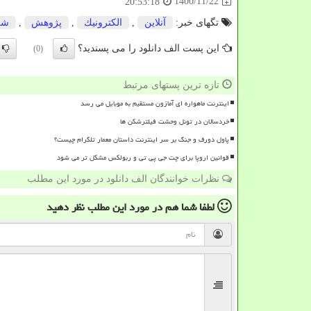
1400/11/22
20:53:18
تگهای خبر:
آنلاین
,
الكترونیك
,
پژوهش
,
شر
این پست الف دانلود را می پسندید؟
(0)
تازه ترین پستهای مرتبط
اینترنت ماهواره ای آمازون مستقیم به موبایل می رسد
خردسالان در تونل وحشت فیلترشکن ها
پاول دورف و جنگ بر سر اینترنت داستان معمار تلگرام چیست؟
قوانین اروپا برای چت جی پی تی و ربولکس مشکل تر می شود
نظرات خوانندگان الف دانلود در مورد این مطلب
لطفا شما هم
در مورد این مطلب
نظر دهید