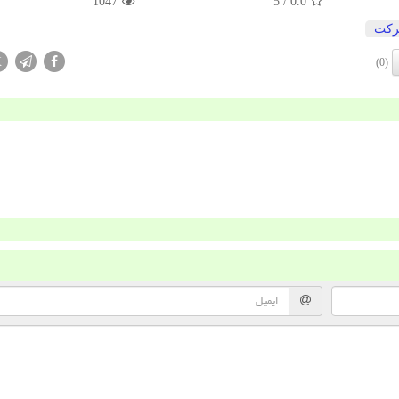
1047
/ 5
0.0
كت
X
(0)