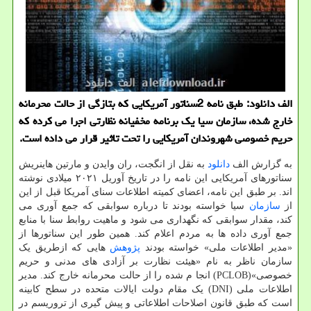
الف دانلود: طبق نامه 2سناتور آمریکایی که بتازگی از حالت محرمانه
خارج شده، سازمان سیا یک برنامه مخفیانه نظارتی اجرا می کرده که
حریم خصوصی شهروندان آمریکایی را تحت تاثیر قرار می داده است.
به گزارش الف
دانلود
به نقل از انگجت، ران وایدن و مارتین هاینریش
سناتورهای آمریکایی این نامه را در تاریخ آوریل ۲۰۲۱ میلادی نوشته
اند. بر طبق این نامه، اعضای کمیته اطلاعات سنای آمریکا قبل از این
از
سازمان
سیا خواسته بودند تا درباره سوابقی که جمع آوری می
کند، مقدار سوابقی که نگهداری می شود و ماهیت روابط سنا با منابع
جمع آوری داده ها به مردم اعلام کند. همین طور این سناتورها از
«مدیر اطلاعات ملی» خواسته بودند
پژوهش
هایی که ازطریق یک
سازمان ناظر به نام «هیئت نظارت بر آزادی های مدنی و حریم
خصوصی»(PCLOB) انجا م شده را از حالت محرمانه خارج کند. مدیر
اطلاعات ملی (DNI) یک مقام دولت ایالات متحده در سطح کابینه
است که طبق قانون اصلاحات اطلاعاتی و پیش گیری از تروریسم در