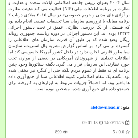
سال ۲۰۰۴ بعنوان رییس جامعه اطلاعاتی ایالات متحده و هدایت و
نظارت بر برنامه اطلاعات ملی (NIP) فعالیت می کند.«هیئت نظارت
بر آزادی های مدنی و حریم خصوصی» در سال ۲۰۱۵ میلادی درباب ۲
برنامه مقابله با تروریسم سازمان سیا تحقیقات عمیقی انجام داده بود
که قسمتی از یک بررسی نظارتی عمیق تر تحت دستور اجرائی
۱۲۳۳۳ بوده اند. این دستور اجرائی در دوره ریاست جمهوری رونالد
ریگان وضع شده که بر طبق آن قدرت سازمان های اطلاعاتی را
گسترده تر می کرد. بر اساس گزارش نشریه وال استریت، سازمان
سیا بطور قانونی اجازه ندارد در داخل کشور آمریکا جاسوسی کند اما
اطلاعات تعدادی از شهروندان آمریکایی در بعضی از موارد، تحت
حوزه نظارتی این سازمان قرار می گیرد. بگفته سناتورها وجود چنین
برنامه ای نه فقط از عموم مردم بلکه حتی از کنگره نیز مخفی شده
بود. بگفته یک مقام اطلاعاتی، کمیته اطلاعاتی سنا از جمع آوری داده
ها باخبر بود، اما احتمالاً جزییات مربوط به ابزارهای به کاررفته برای
جستجو داده های جمع آوری شده، مشخص نبوده است.
منبع:
alefdownload.ir
1400/11/25
09:01:18
899
/ 5
0.0