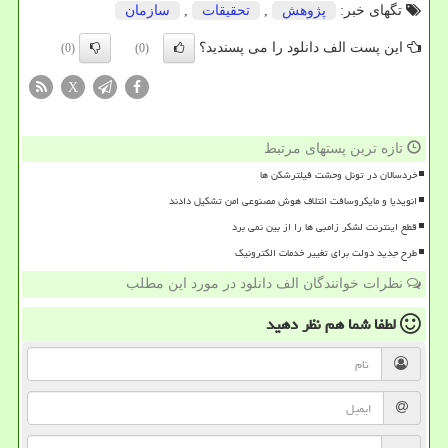
تگهای خبر:
پژوهش
,
تحقیقات
,
سازمان
این پست الف دانلود را می پسندید؟
(0)
(0)
X
تازه ترین پستهای مرتبط
خردسالان در تونل وحشت فیلترشکن ها
انویدیا و مایکروسافت ائتلاف هوش مصنوعی امن تشکیل دادند
قطع اینترنت لشکر زامبی ها را از بین نمی برد
طرح جدید دولت برای تغییر خدمات الکترونیک
نظرات خوانندگان الف دانلود در مورد این مطلب
لطفا شما هم
نظر دهید