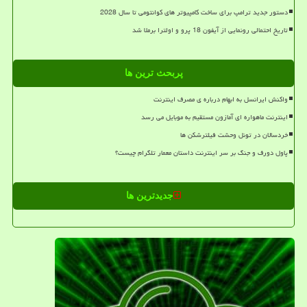
دستور جدید ترامپ برای ساخت کامپیوتر های کوانتومی تا سال 2028
تاریخ احتمالی رونمایی از آیفون 18 پرو و اولترا برملا شد
پربحث ترین ها
واکنش ایرانسل به ابهام درباره ی مصرف اینترنت
اینترنت ماهواره ای آمازون مستقیم به موبایل می رسد
خردسالان در تونل وحشت فیلترشکن ها
پاول دورف و جنگ بر سر اینترنت داستان معمار تلگرام چیست؟
جدیدترین ها