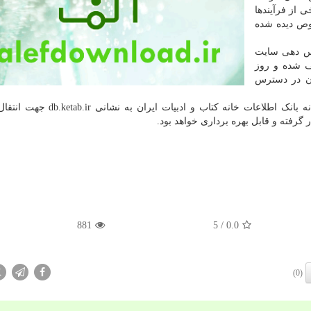
 از فرآیندها
صوص دیده شده
ه(هفتم اسفندماه ۱۴۰۰) سرویس دهی سایت
ال داده متوقف شده و روز
عد از روزآمدشدن در دسترس
همینطور در روز یکشنبه(هشتم اسفندماه ۱۴۰۰) هم سامانه بانک اطلاعات خانه کتاب و 
رفته و قابل بهره برداری خواهد بود.
881
/ 5
0.0
X
(0)