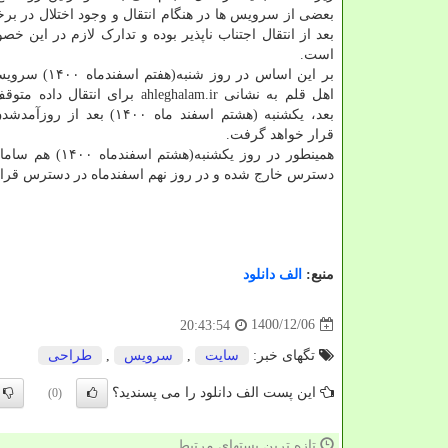
بعضی از سرویس ها در هنگام انتقال و وجود اختلال در برخی
بعد از انتقال اجتناب ناپذیر بوده و تدارک لازم در این خ
است.
بر این اساس در روز شنب
اهل قلم به نشانی ahleghalam.ir برای انتق
بعد، یکشنبه (هشتم اسفند ماه ۱۴۰۰) ب
قرار خواهد گرفت.
دسترس خارج شده و در روز نهم اسفندماه در دسترس قرار گ
منبع:
الف دانلود
1400/12/06
20:43:54
تگهای خبر:
سایت
,
سرویس
,
طراحی
این پست الف دانلود را می پسندید؟
(0)
تازه ترین پستهای مرتبط