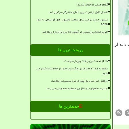
کدام حساب ها حذف شدند؟
اتصال کامل اینترنت بین الملل مشترکان برقرار شد
دستور جدید ترامپ برای ساخت کامپیوتر های کوانتومی تا سال
2028
تاریخ احتمالی رونمایی از آیفون 18 پرو و اولترا برملا شد
ادبیات ایران به نشانی db.ketab.ir جهت انتقال داده از
پربحث ترین ها
متا از نخست وزیر هند پوزش خواست
دقیقا به اندازه مصرف ترافیک بین الملل از حجم بسته کسر می
شود
واکنش ایرانسل به ابهام درباره ی مصرف اینترنت
اینترنت ماهواره ای آمازون مستقیم به موبایل می رسد
جدیدترین ها