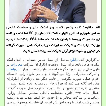
الف دانلود: نایب رئیس کمیسیون امنیت ملی و سیاست خارجی
مجلس شورای اسلامی اظهار داشت که بیش از 50 نماینده در نامه
ای به هیات رییسه خواهان شدند که ماده 234 بخشنامه درباره
وزارت ارتباطات و شرکت مخابرات درباب ترک فعل صورت گرفته
در تبدیل وضعیت ایثارگران شرکت مخابرات اعمال شود.
به گزارش الف
دانلود
به نقل از ایسنا، عباس مقتدایی با اعلان اینکه
پیگیری های زیادی برای تبدیل وضعیت ایثارگران شرکت
مخابرات
در
طول سال جاری صورت گرفته است، اظهار داشت: وزارت
ارتباطات
و شرکت مخابرات مرتبا می گویند «انجام می شود» ولی متاسفانه
اقدام عملی صورت نگرفته از جانب دیگر تعداد زیادی از ایثارگران
مخابرات گلایه می کنند که چرا تا حالا این مساله انجام نشده است.
مقتدایی افزود: در همین راستا باتوجه به ترک فعل صورت گرفته،
اعمال ماده ۲۳۴ قانون بخشنامه داخلی مجلس مقابل وزارت
ارتباطات و شرکت مخابرات با حدود ۵۰ امضا تقدیم هیات رییسه
مجلس شد و امضاها روبه افرایش است. ان شاءالله موضوع بررسی