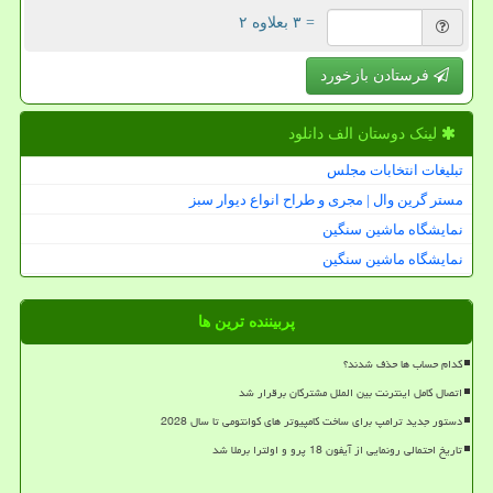
= ۳ بعلاوه ۲
فرستادن بازخورد
لینک دوستان الف دانلود
تبلیغات انتخابات مجلس
مستر گرین وال | مجری و طراح انواع دیوار سبز
نمایشگاه ماشین سنگین
نمایشگاه ماشین سنگین
پربیننده ترین ها
کدام حساب ها حذف شدند؟
اتصال کامل اینترنت بین الملل مشترکان برقرار شد
دستور جدید ترامپ برای ساخت کامپیوتر های کوانتومی تا سال 2028
تاریخ احتمالی رونمایی از آیفون 18 پرو و اولترا برملا شد