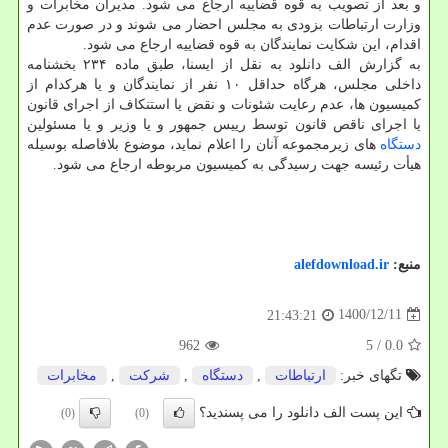
و بعد از تصویب به قوه قضاییه ارجاع می شود. مدیران مخابرات و
وزارت ارتباطات بزودی به مجلس احضار می شوند و در صورت عدم
اقدام، این شکایت نمایندگان به قوه قضاییه ارجاع می شود.
به گزارش الف دانلود به نقل از ایسنا، طبق ماده ۲۳۴ بخشنامه
داخلی مجلس، هرگاه حداقل ۱۰ نفر از نمایندگان و یا هرکدام از
کمیسیون ها، عدم رعایت شئونات و نقض یا استنکاف از اجرای قانون
یا اجرای ناقص قانون توسط رییس جمهور و یا وزیر و یا مسئولین
دستگاه
های زیرمجموعه آنان را اعلام نماید، موضوع بلافاصله بوسیله
هیأت رئیسه جهت رسیدگی به کمیسیون مربوطه ارجاع می شود.
منبع:
alefdownload.ir
1400/12/11
21:43:21
962
/ 5
0.0
تگهای خبر:
ارتباطات
,
دستگاه
,
شركت
,
مخابرات
این پست الف دانلود را می پسندید؟
(0)
(0)