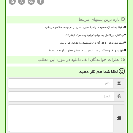
X
تازه ترین پستهای مرتبط
دقیقا به اندازه مصرف ترافیک بین الملل از حجم بسته کسر می شود
واکنش ایرانسل به ابهام درباره ی مصرف اینترنت
اینترنت ماهواره ای آمازون مستقیم به موبایل می رسد
پاول دورف و جنگ بر سر اینترنت داستان معمار تلگرام چیست؟
نظرات خوانندگان الف دانلود در مورد این مطلب
لطفا شما هم
نظر دهید