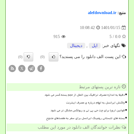
منبع:
alefdownload.ir
1401/01/15
10:08:42
915
/ 5
0.0
تگهای خبر:
اپل
,
دیجیتال
این پست الف دانلود را می پسندید؟
(0)
(0)
X
تازه ترین پستهای مرتبط
دقیقا به اندازه مصرف ترافیک بین الملل از حجم بسته کسر می شود
واکنش ایرانسل به ابهام درباره ی مصرف اینترنت
قوانین اروپا برای چت جی پی تی و ربولکس مشکل تر می شود
بسته های تابستانی رومینگ ایرانسل برای سفر به مقصدهای متنوع
نظرات خوانندگان الف دانلود در مورد این مطلب