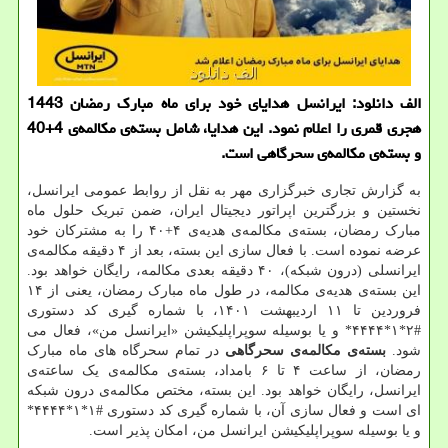
الف دانلود: ایرانسل هدایای خود برای ماه مبارک رمضان 1443
هجری قمری را اعلام نمود. این هدایا، شامل بسته‌ی مکالمه‌ی 4+40
و بسته‌ی مکالمه‌ی سحرگاهی است.
به گزارش تجاری خبرگزاری مهر به نقل از روابط عمومی ایرانسل،
نخستین و بزرگترین اپراتور دیجیتال ایران، ضمن تبریک حلول ماه
مبارک رمضان، بسته‌ی مکالمه‌ی هدیه‌ی ۴+۴۰ را به مشترکان خود
عرضه نموده است. با فعال سازی این بسته، بعد از ۴ دقیقه مکالمه‌ی
ایرانسلی (درون شبکه)، ۴۰ دقیقه بعدی مکالمه، رایگان خواهد بود.
این بسته‌ی هدیه‌ی مکالمه، در طول ماه مبارک رمضان، یعنی از ۱۴
فروردین تا ۱۱ اردیبهشت ۱۴۰۱، با شماره گیری کد دستوری
#۲*۱*۴۴۴۴* و یا بوسیله سوپراپلیکیشن «ایرانسل من»، فعال می
شود.
بسته‌ی مکالمه‌ی سحرگاهی
در تمام سحرگاه های ماه مبارک
رمضان، از ساعت ۴ تا ۶ بامداد، بسته‌ی مکالمه‌ی یک ساعته‌ی
ایرانسل، رایگان خواهد بود. این بسته، مختص مکالمه‌ی درون شبکه
ای است و فعال سازی آن، با شماره گیری کد دستوری #۱*۱*۴۴۴۴*
و یا بوسیله سوپراپلیکیشن ایرانسل من، امکان پذیر است.