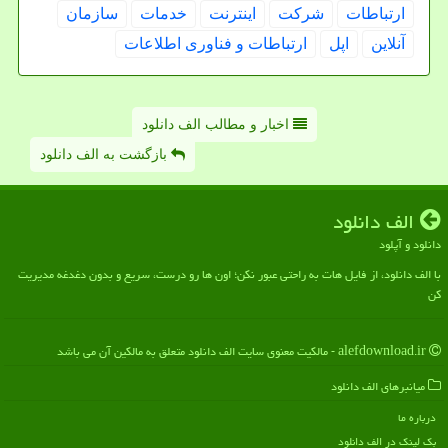
ارتباطات
شركت
اینترنت
خدمات
سازمان
آنلاین
اپل
ارتباطات و فناوری اطلاعات
اخبار و مطالب الف دانلود
بازگشت به الف دانلود
الف دانلود
دانلود و آپلود
با الف دانلود، از فایل هات به راحتی عبور نکن؛ اون ها رو درست، سریع و بدون دغدغه مدیریت
کن
alefdownload.ir - مالکیت معنوی سایت الف دانلود متعلق به مالکین آن می باشد
میانبرهای الف دانلود
درباره ما
بک لینک در الف دانلود