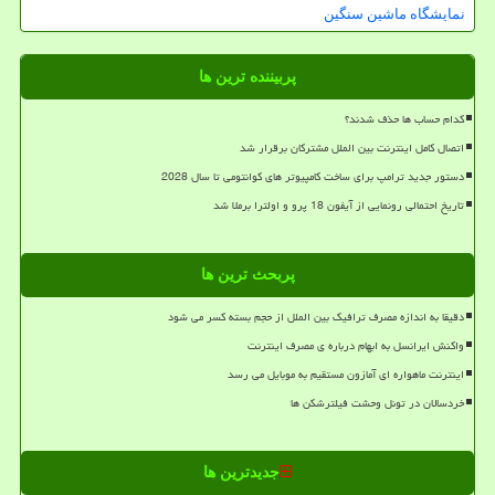
نمایشگاه ماشین سنگین
پربیننده ترین ها
کدام حساب ها حذف شدند؟
اتصال کامل اینترنت بین الملل مشترکان برقرار شد
دستور جدید ترامپ برای ساخت کامپیوتر های کوانتومی تا سال 2028
تاریخ احتمالی رونمایی از آیفون 18 پرو و اولترا برملا شد
پربحث ترین ها
دقیقا به اندازه مصرف ترافیک بین الملل از حجم بسته کسر می شود
واکنش ایرانسل به ابهام درباره ی مصرف اینترنت
اینترنت ماهواره ای آمازون مستقیم به موبایل می رسد
خردسالان در تونل وحشت فیلترشکن ها
جدیدترین ها