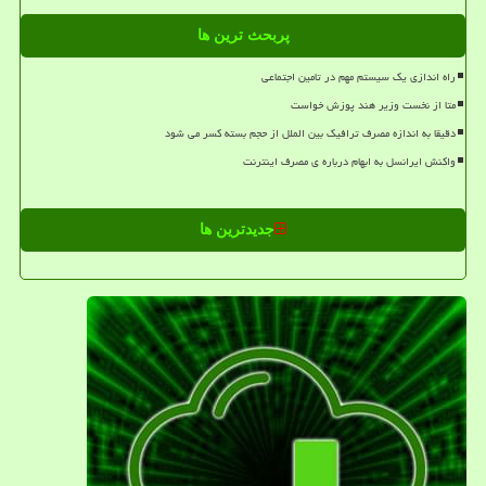
پربحث ترین ها
راه اندازی یک سیستم مهم در تامین اجتماعی
متا از نخست وزیر هند پوزش خواست
دقیقا به اندازه مصرف ترافیک بین الملل از حجم بسته کسر می شود
واکنش ایرانسل به ابهام درباره ی مصرف اینترنت
جدیدترین ها