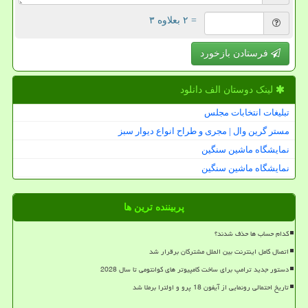
= ۲ بعلاوه ۳
فرستادن بازخورد
لینک دوستان الف دانلود
تبلیغات انتخابات مجلس
مستر گرین وال | مجری و طراح انواع دیوار سبز
نمایشگاه ماشین سنگین
نمایشگاه ماشین سنگین
پربیننده ترین ها
کدام حساب ها حذف شدند؟
اتصال کامل اینترنت بین الملل مشترکان برقرار شد
دستور جدید ترامپ برای ساخت کامپیوتر های کوانتومی تا سال 2028
تاریخ احتمالی رونمایی از آیفون 18 پرو و اولترا برملا شد