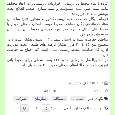
كرده تا تمام محیط بانان پیمانی، قراردادی، رسمی را در ابعاد مختلف
مانند بیمه عمر، بیمه مسئولیت و بیمه بیماری صعب العلاج تحت
پوشش بیمه ای قرار دهد.
فرمانده یگان حفاظت محیط زیست كشور به منظور افتتاح ساختمان
ستاد فرماندهی یگان حفاظت محیط زیست استان سمنان، دیدار با
محیط بانان استان و
شركت
در دوره آموزشی محیط بانان این استان
به سمنان سفر كرد.
مناطق حفاظت شده در استان سمنان ۲.۳ میلیون هكتار است و در
مجموع بین ۱۵ تا ۲۰ هزار هكتار عرصه های طبیعی تحت مدیریت
اداره كل حفاظت محیط زیست استان است كه احتیاج به حفاظت
دارد.
در دستورالعمل سازمانی حدود ۶۴۷ پست شغلی برای محیط بانی
تعریف شده اما حالا استان سمنان حدود ۲۰۰ محیط بان دارد.
1398/11/03
20:17:47
4000
/ 5
5.0
تگهای خبر:
پشتیبان
,
دستگاه
,
سازمان
,
شركت
این پست الف دانلود را می پسندید؟
(0)
(1)