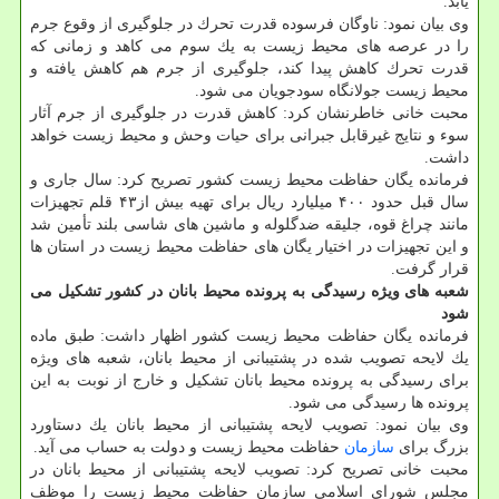
یابد.
وی بیان نمود: ناوگان فرسوده قدرت تحرك در جلوگیری از وقوع جرم
را در عرصه های محیط زیست به یك سوم می كاهد و زمانی كه
قدرت تحرك كاهش پیدا كند، جلوگیری از جرم هم كاهش یافته و
محیط زیست جولانگاه سودجویان می شود.
محبت خانی خاطرنشان كرد: كاهش قدرت در جلوگیری از جرم آثار
سوء و نتایج غیرقابل جبرانی برای حیات وحش و محیط زیست خواهد
داشت.
فرمانده یگان حفاظت محیط زیست كشور تصریح كرد: سال جاری و
سال قبل حدود ۴۰۰ میلیارد ریال برای تهیه بیش از۴۳ قلم تجهیزات
مانند چراغ قوه، جلیقه ضدگلوله و ماشین های شاسی بلند تأمین شد
و این تجهیزات در اختیار یگان های حفاظت محیط زیست در استان ها
قرار گرفت.
شعبه های ویژه رسیدگی به پرونده محیط بانان در كشور تشكیل می
شود
فرمانده یگان حفاظت محیط زیست كشور اظهار داشت: طبق ماده
یك لایحه تصویب شده در پشتیبانی از محیط بانان، شعبه های ویژه
برای رسیدگی به پرونده محیط بانان تشكیل و خارج از نوبت به این
پرونده ها رسیدگی می شود.
وی بیان نمود: تصویب لایحه پشتیبانی از محیط بانان یك دستاورد
بزرگ برای
سازمان
حفاظت محیط زیست و دولت به حساب می آید.
محبت خانی تصریح كرد: تصویب لایحه پشتیبانی از محیط بانان در
مجلس شورای اسلامی سازمان حفاظت محیط زیست را موظف